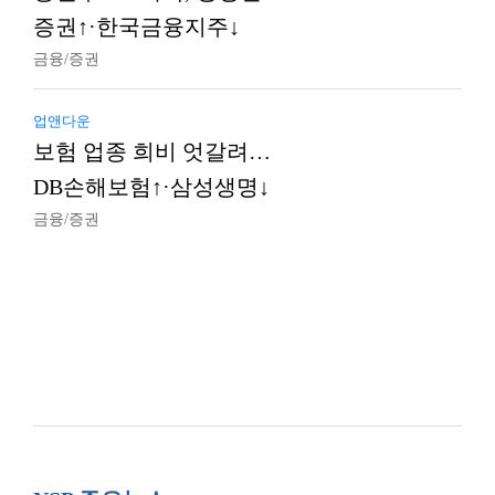
증권↑·한국금융지주↓
금융/증권
업앤다운
보험 업종 희비 엇갈려…
DB손해보험↑·삼성생명↓
금융/증권