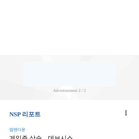
Advertisement
2 / 2
more_vert
NSP 리포트
업앤다운
게임주 상승…데브시스