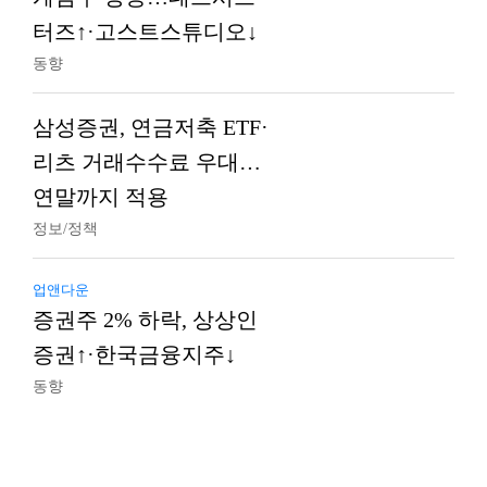
터즈↑·고스트스튜디오↓
동향
삼성증권, 연금저축 ETF·
리츠 거래수수료 우대…
연말까지 적용
정보/정책
업앤다운
증권주 2% 하락, 상상인
증권↑·한국금융지주↓
동향