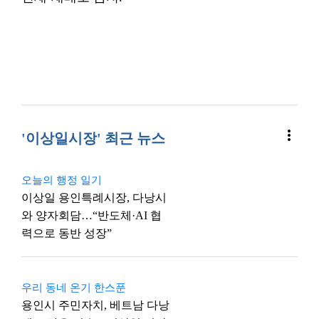
more_vert
'이상일시장' 최근 뉴스
오늘의 행정 일기
이상일 용인특례시장, 다낭시
와 양자회담…“반도체·AI 협
력으로 동반 성장”
우리 동네 온기 한스푼
용인시 주민자치, 베트남 다낭