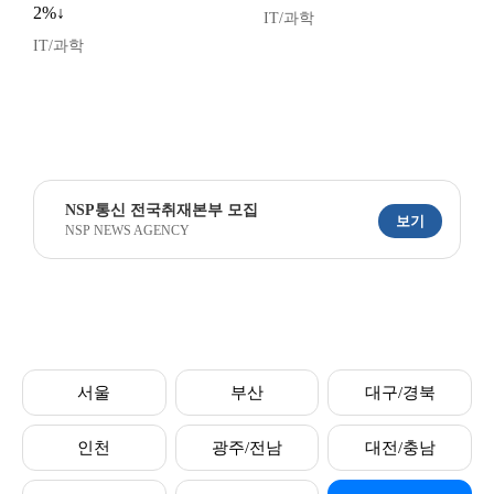
2%↓
IT/과학
IT/과학
NSP통신 전국취재본부 모집
보기
NSP NEWS AGENCY
서울
부산
대구/경북
인천
광주/전남
대전/충남