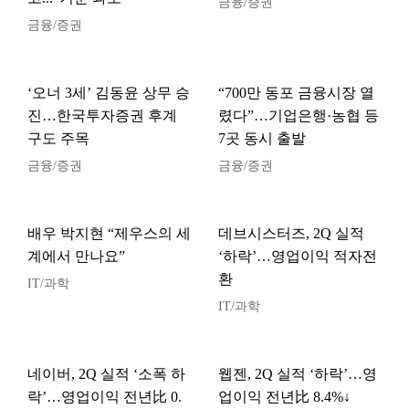
금융/증권
금융/증권
‘오너 3세’ 김동윤 상무 승
“700만 동포 금융시장 열
진…한국투자증권 후계
렸다”…기업은행·농협 등
구도 주목
7곳 동시 출발
금융/증권
금융/증권
배우 박지현 “제우스의 세
데브시스터즈, 2Q 실적
계에서 만나요”
‘하락’…영업이익 적자전
환
IT/과학
IT/과학
네이버, 2Q 실적 ‘소폭 하
웹젠, 2Q 실적 ‘하락’…영
락’…영업이익 전년比 0.
업이익 전년比 8.4%↓