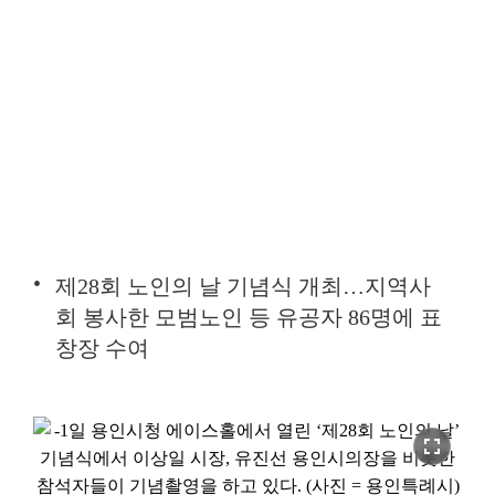
제28회 노인의 날 기념식 개최…지역사
회 봉사한 모범노인 등 유공자 86명에 표
창장 수여
fullscreen