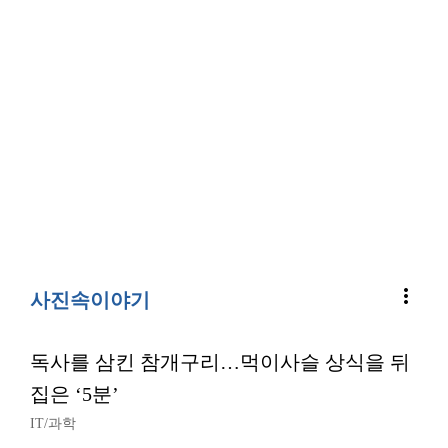
more_vert
사진속이야기
독사를 삼킨 참개구리…먹이사슬 상식을 뒤
집은 ‘5분’
IT/과학