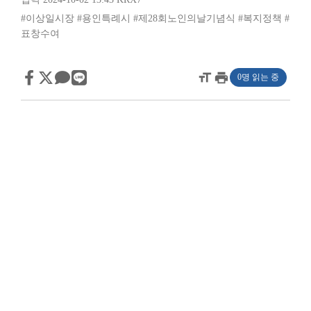
#이상일시장
#용인특례시
#제28회노인의날기념식
#복지정책
#
표창수여
format_size
print
0명 읽는 중