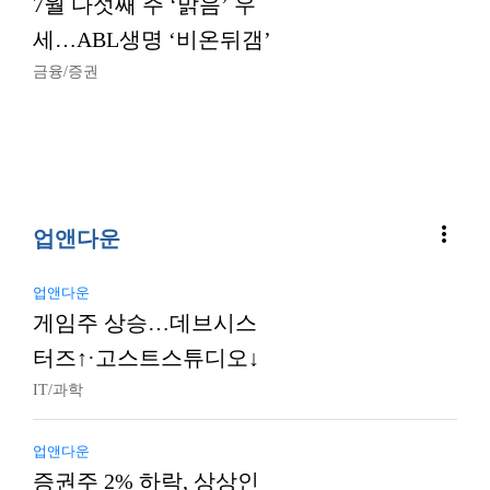
7월 다섯째 주 ‘맑음’ 우
세…ABL생명 ‘비온뒤갬’
금융/증권
more_vert
업앤다운
업앤다운
게임주 상승…데브시스
터즈↑·고스트스튜디오↓
IT/과학
업앤다운
증권주 2% 하락, 상상인