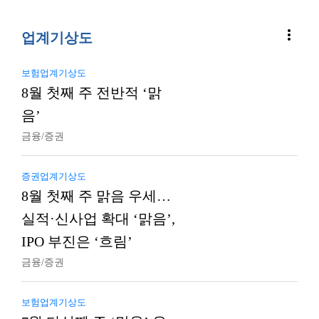
more_vert
업계기상도
보험업계기상도
8월 첫째 주 전반적 ‘맑
음’
금융/증권
증권업계기상도
8월 첫째 주 맑음 우세…
실적·신사업 확대 ‘맑음’,
IPO 부진은 ‘흐림’
금융/증권
보험업계기상도