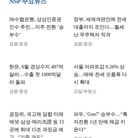
NSP 주요뉴스
Sh수협은행, 상상인증권
정부, 세제개편안에 전세
인수 추진…지주 전환 ‘승
대출까지 조인다…월세
부수’
난 무주택자 직격
금융/증권
금융/증권
한은, 6월 경상수지 497억
서울 아파트값 0.26% 상
달러…수출 첫 1000억달
승…매매·전세 오름폭 다
러 돌파
시 확대
금융/증권
건설/부동산
공정위, 국고채 담합 미래
파두, ‘Gen7’ 승부수…“흑
에셋·삼성·메리츠證 등 15
자전환 1년 만에 체급 키
곳에 최대 15조 과징금 예
운다”
고..."기준 과도"