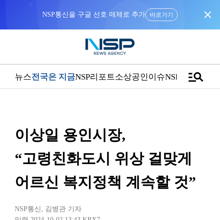
close
“우리는 독자가 구독할 수 있는 기사를 씁니다”
manage_search
뉴스
전국은 지금
NSP리포트
소상공인
이슈
NSPTV
이상일 용인시장,
“고령친화도시 위상 걸맞게
어르신 복지정책 계속할 것”
NSP통신
,
김병관 기자
입력 2024-10-02 13:43
KRX7