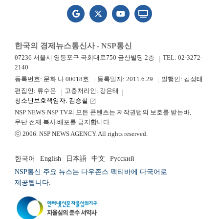
한국의 경제뉴스통신사 - NSP통신
07236 서울시 영등포구 국회대로750 금산빌딩 2층
TEL: 02-3272-
2140
등록번호: 문화 나 00018호
등록일자: 2011.6.29
발행인: 김정태
편집인: 류수운
고충처리인: 강은태
청소년보호책임자: 김승철
launch
NSP NEWS·NSP TV의 모든 콘텐츠는 저작권법의 보호를 받는바,
무단 전재.복사.배포를 금지합니다.
ⓒ 2006. NSP NEWS AGENCY. All rights reserved.
한국어
English
日本語
中文
Русский
NSP통신 주요 뉴스는 다우존스 팩티바에 다국어로
제공됩니다.