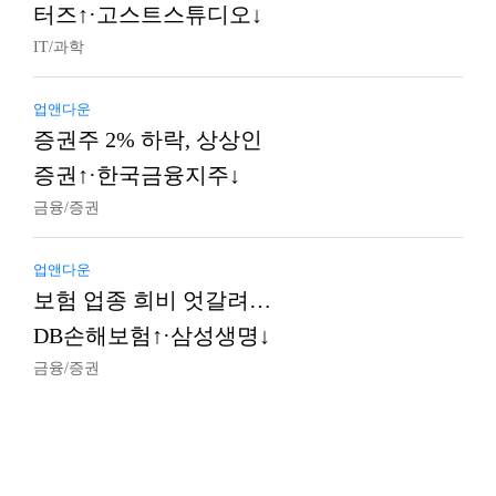
터즈↑·고스트스튜디오↓
IT/과학
업앤다운
증권주 2% 하락, 상상인
증권↑·한국금융지주↓
금융/증권
업앤다운
보험 업종 희비 엇갈려…
DB손해보험↑·삼성생명↓
금융/증권