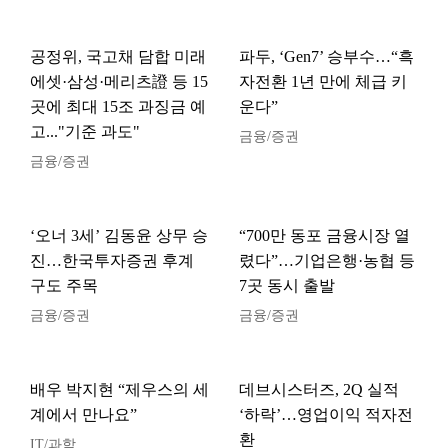
공정위, 국고채 담합 미래
파두, ‘Gen7’ 승부수…“흑
에셋·삼성·메리츠證 등 15
자전환 1년 만에 체급 키
곳에 최대 15조 과징금 예
운다”
고..."기준 과도"
금융/증권
금융/증권
‘오너 3세’ 김동윤 상무 승
“700만 동포 금융시장 열
진…한국투자증권 후계
렸다”…기업은행·농협 등
구도 주목
7곳 동시 출발
금융/증권
금융/증권
배우 박지현 “제우스의 세
데브시스터즈, 2Q 실적
계에서 만나요”
‘하락’…영업이익 적자전
환
IT/과학