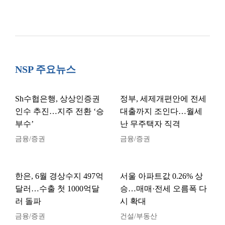
NSP 주요뉴스
Sh수협은행, 상상인증권
정부, 세제개편안에 전세
인수 추진…지주 전환 ‘승
대출까지 조인다…월세
부수’
난 무주택자 직격
금융/증권
금융/증권
한은, 6월 경상수지 497억
서울 아파트값 0.26% 상
달러…수출 첫 1000억달
승…매매·전세 오름폭 다
러 돌파
시 확대
금융/증권
건설/부동산