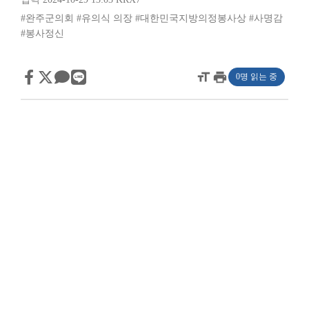
#완주군의회
#유의식 의장
#대한민국지방의정봉사상
#사명감
#봉사정신
format_size
print
0명 읽는 중