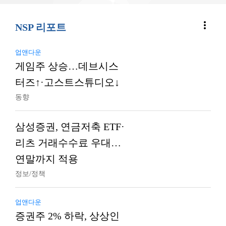
more_vert
NSP 리포트
업앤다운
게임주 상승…데브시스
터즈↑·고스트스튜디오↓
동향
삼성증권, 연금저축 ETF·
리츠 거래수수료 우대…
연말까지 적용
정보/정책
업앤다운
증권주 2% 하락, 상상인