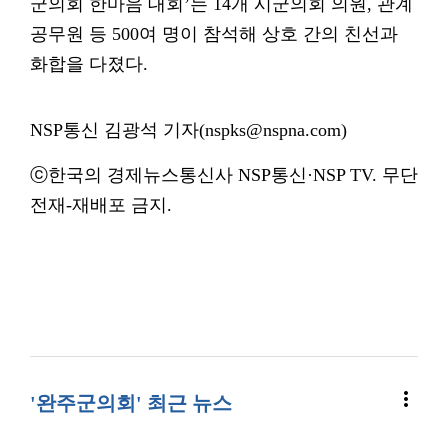
군의회 한마음 대회’는 14개 시군의회 의원, 관계
공무원 등 500여 명이 참석해 상호 간의 친선과
화합을 다졌다.
NSP통신 김광석 기자(nspks@nspna.com)
ⓒ한국의 경제뉴스통신사 NSP통신·NSP TV. 무단
전재-재배포 금지.
more_vert
'완주군의회' 최근 뉴스