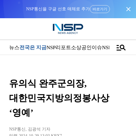
close
NSP통신을 구글 선호 매체로 추가
바로가기
manage_search
뉴스
전국은 지금
NSP리포트
소상공인
이슈
NSPTV
유의식 완주군의장,
대한민국지방의정봉사상
‘영예’
NSP통신
,
김광석 기자
입력 2024-10-29 13:03
KRX7