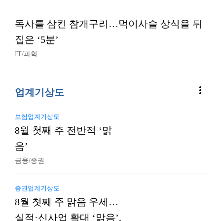
독사를 삼킨 참개구리…먹이사슬 상식을 뒤
집은 ‘5분’
IT/과학
more_vert
업계기상도
보험업계기상도
8월 첫째 주 전반적 ‘맑
음’
금융/증권
증권업계기상도
8월 첫째 주 맑음 우세…
실적·신사업 확대 ‘맑음’,