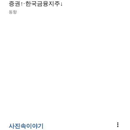
증권↑·한국금융지주↓
동향
more_vert
사진속이야기