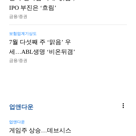
IPO 부진은 ‘흐림’
금융/증권
보험업계기상도
7월 다섯째 주 ‘맑음’ 우
세…ABL생명 ‘비온뒤갬’
금융/증권
more_vert
업앤다운
업앤다운
게임주 상승…데브시스