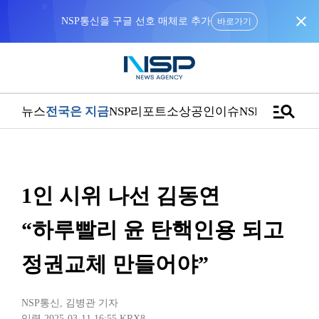
close
NSP통신을 구글 선호 매체로 추가
바로가기
manage_search
뉴스
전국은 지금
NSP리포트
소상공인
이슈
NSPTV
1인 시위 나선 김동연
“하루빨리 윤 탄핵인용 되고
정권교체 만들어야”
NSP통신
,
김병관 기자
입력 2025-03-11 16:55
KRX8