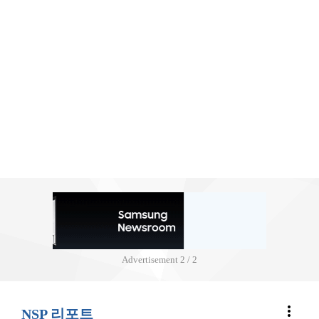
Advertisement
2 / 2
more_vert
NSP 리포트