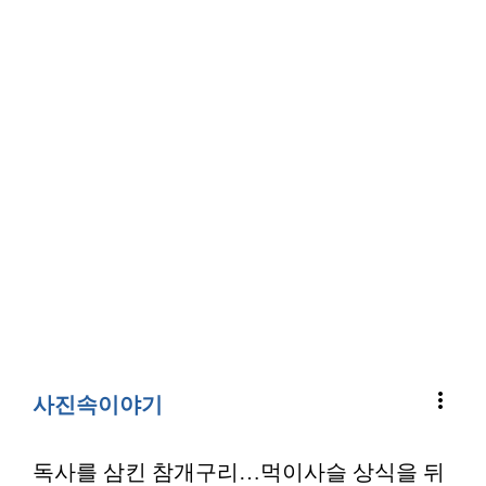
more_vert
사진속이야기
독사를 삼킨 참개구리…먹이사슬 상식을 뒤