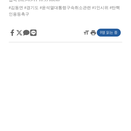
#김동연
#경기도
#윤석열대통령구속취소관련
#1인시위
#탄핵
인용등촉구
format_size
print
0명 읽는 중