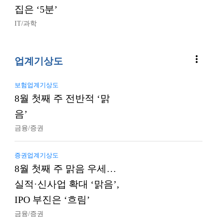
집은 ‘5분’
IT/과학
more_vert
업계기상도
보험업계기상도
8월 첫째 주 전반적 ‘맑
음’
금융/증권
증권업계기상도
8월 첫째 주 맑음 우세…
실적·신사업 확대 ‘맑음’,
IPO 부진은 ‘흐림’
금융/증권