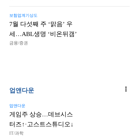
보험업계기상도
7월 다섯째 주 ‘맑음’ 우
세…ABL생명 ‘비온뒤갬’
금융/증권
more_vert
업앤다운
업앤다운
게임주 상승…데브시스
터즈↑·고스트스튜디오↓
IT/과학