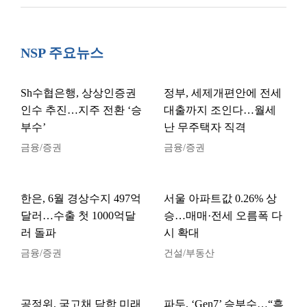
NSP 주요뉴스
Sh수협은행, 상상인증권
정부, 세제개편안에 전세
인수 추진…지주 전환 ‘승
대출까지 조인다…월세
부수’
난 무주택자 직격
금융/증권
금융/증권
한은, 6월 경상수지 497억
서울 아파트값 0.26% 상
달러…수출 첫 1000억달
승…매매·전세 오름폭 다
러 돌파
시 확대
금융/증권
건설/부동산
공정위, 국고채 담합 미래
파두, ‘Gen7’ 승부수…“흑