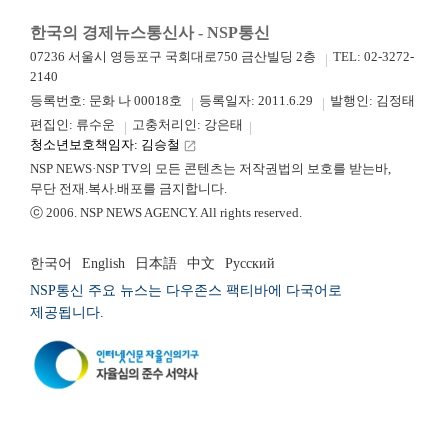
한국의 경제뉴스통신사 - NSP통신
07236 서울시 영등포구 국회대로750 금산빌딩 2층
TEL: 02-3272-
2140
등록번호: 문화 나 00018호
등록일자: 2011.6.29
발행인: 김정태
편집인: 류수운
고충처리인: 강은태
청소년보호책임자: 김승철
launch
NSP NEWS·NSP TV의 모든 콘텐츠는 저작권법의 보호를 받는바,
무단 전재.복사.배포를 금지합니다.
ⓒ 2006. NSP NEWS AGENCY. All rights reserved.
한국어
English
日本語
中文
Русский
NSP통신 주요 뉴스는 다우존스 팩티바에 다국어로
제공됩니다.