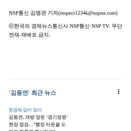
NSP통신 김병관 기자(inspect1234k@nspna.com)
ⓒ한국의 경제뉴스통신사 NSP통신·NSP TV. 무단
전재-재배포 금지.
more_vert
'김동연' 최근 뉴스
현장에 답이 있다
김동연, 개방 앞둔 ‘경기정원’
현장 점검…“행정 타운을 도