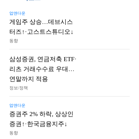
업앤다운
게임주 상승…데브시스
터즈↑·고스트스튜디오↓
동향
삼성증권, 연금저축 ETF·
리츠 거래수수료 우대…
연말까지 적용
정보/정책
업앤다운
증권주 2% 하락, 상상인
증권↑·한국금융지주↓
동향