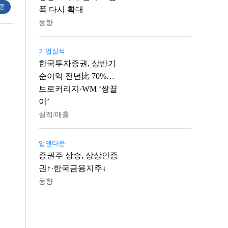
 중
폭 다시 확대
동향
기업실적
한국투자증권, 상반기
순이익 전년比 70%…
브로커리지·WM ‘쌍끌
이’
실적/매출
업앤다운
증권주 상승, 상상인증
권↑·한국금융지주↓
동향