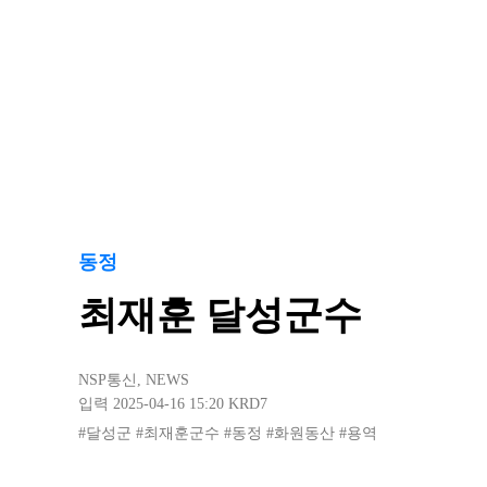
동정
최재훈 달성군수
NSP통신
,
NEWS
입력 2025-04-16 15:20
KRD7
#달성군
#최재훈군수
#동정
#화원동산
#용역