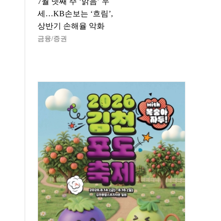
7월 넷째 주 ‘맑음’ 우
세…KB손보는 ‘흐림’,
상반기 손해율 악화
금융/증권