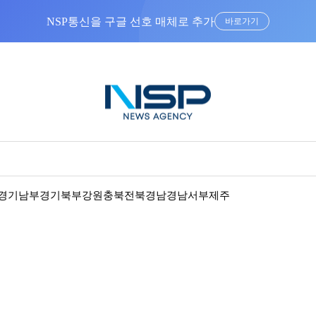
바로가기
경기남부
경기북부
강원
충북
전북
경남
경남서부
제주