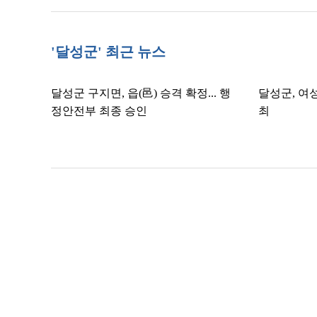
'달성군' 최근 뉴스
달성군 구지면, 읍(邑) 승격 확정... 행
달성군, 여
정안전부 최종 승인
최