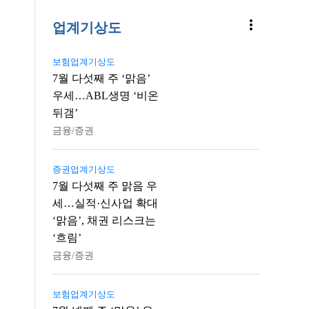
more_vert
업계기상도
보험업계기상도
7월 다섯째 주 ‘맑음’
우세…ABL생명 ‘비온
뒤갬’
금융/증권
증권업계기상도
7월 다섯째 주 맑음 우
세…실적·신사업 확대
‘맑음’, 채권 리스크는
‘흐림’
금융/증권
보험업계기상도