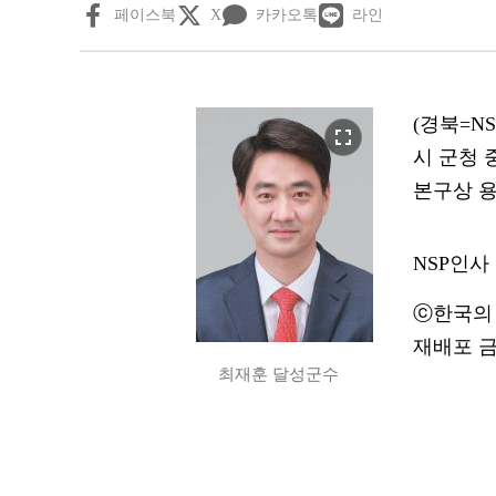
페이스북
X
카카오톡
라인
(경북=N
fullscreen
시 군청 
본구상 용
NSP인사
ⓒ한국의 
재배포 금
최재훈 달성군수