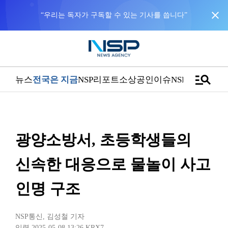
close
manage_search
뉴스
전국은 지금
NSP리포트
소상공인
이슈
NSPTV
광양소방서, 초등학생들의
신속한 대응으로 물놀이 사고
인명 구조
NSP통신
,
김성철 기자
입력 2025-05-08 13:26
KRX7