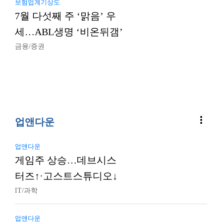
보험업계기상도
7월 다섯째 주 ‘맑음’ 우
세…ABL생명 ‘비온뒤갬’
금융/증권
more_vert
업앤다운
업앤다운
게임주 상승…데브시스
터즈↑·고스트스튜디오↓
IT/과학
업앤다운