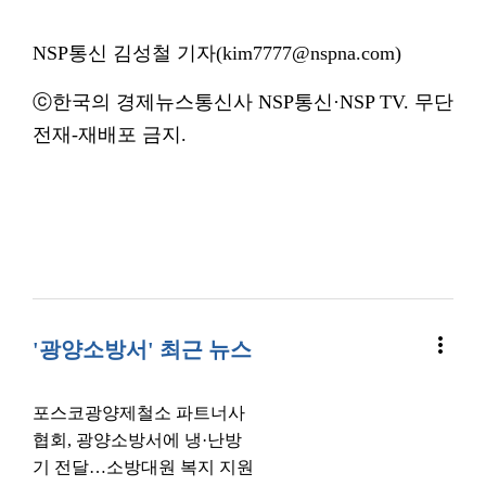
NSP통신 김성철 기자(kim7777@nspna.com)
ⓒ한국의 경제뉴스통신사 NSP통신·NSP TV. 무단
전재-재배포 금지.
more_vert
'광양소방서' 최근 뉴스
포스코광양제철소 파트너사
협회, 광양소방서에 냉·난방
기 전달…소방대원 복지 지원