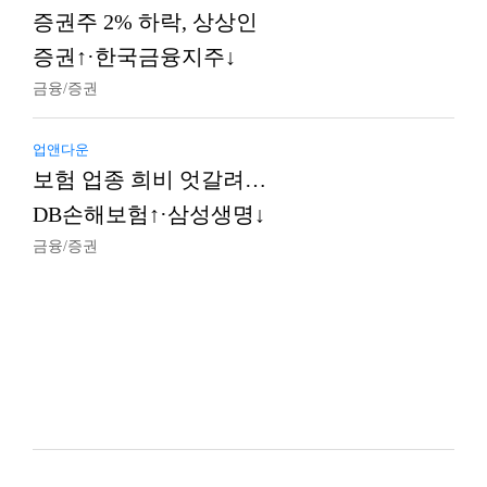
증권주 2% 하락, 상상인
증권↑·한국금융지주↓
금융/증권
업앤다운
보험 업종 희비 엇갈려…
DB손해보험↑·삼성생명↓
금융/증권