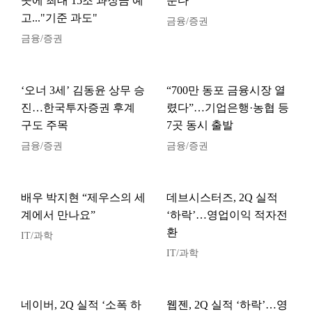
곳에 최대 15조 과징금 예
운다”
고..."기준 과도"
금융/증권
금융/증권
‘오너 3세’ 김동윤 상무 승
“700만 동포 금융시장 열
진…한국투자증권 후계
렸다”…기업은행·농협 등
구도 주목
7곳 동시 출발
금융/증권
금융/증권
배우 박지현 “제우스의 세
데브시스터즈, 2Q 실적
계에서 만나요”
‘하락’…영업이익 적자전
환
IT/과학
IT/과학
네이버, 2Q 실적 ‘소폭 하
웹젠, 2Q 실적 ‘하락’…영