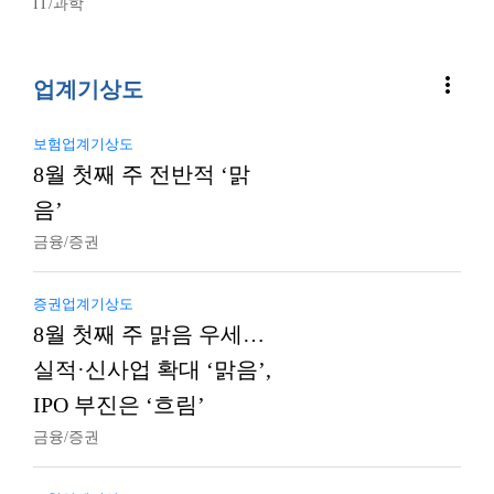
IT/과학
more_vert
업계기상도
보험업계기상도
8월 첫째 주 전반적 ‘맑
음’
금융/증권
증권업계기상도
8월 첫째 주 맑음 우세…
실적·신사업 확대 ‘맑음’,
IPO 부진은 ‘흐림’
금융/증권