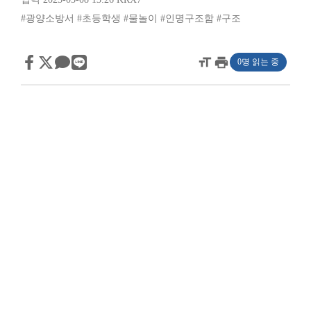
#광양소방서
#초등학생
#물놀이
#인명구조함
#구조
format_size
print
0명 읽는 중