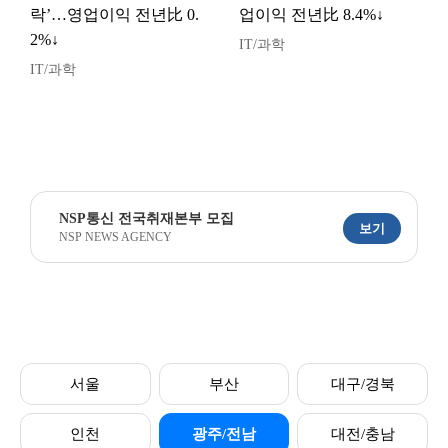
락’…영업이익 전년比 0.
업이익 전년比 8.4%↓
2%↓
IT/과학
IT/과학
NSP통신 전국취재본부 모집
보기
NSP NEWS AGENCY
서울
부산
대구/경북
인천
광주/전남
대전/충남