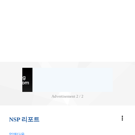
Advertisement
2 / 2
more_vert
NSP 리포트
업앤다운