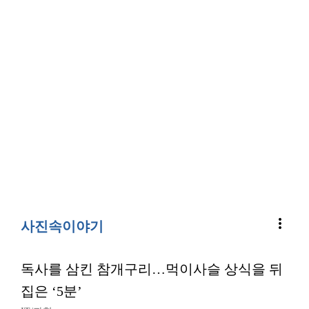
more_vert
사진속이야기
독사를 삼킨 참개구리…먹이사슬 상식을 뒤
집은 ‘5분’