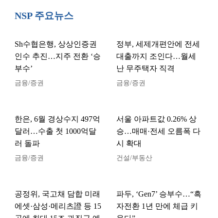
NSP 주요뉴스
Sh수협은행, 상상인증권
정부, 세제개편안에 전세
인수 추진…지주 전환 ‘승
대출까지 조인다…월세
부수’
난 무주택자 직격
금융/증권
금융/증권
한은, 6월 경상수지 497억
서울 아파트값 0.26% 상
달러…수출 첫 1000억달
승…매매·전세 오름폭 다
러 돌파
시 확대
금융/증권
건설/부동산
공정위, 국고채 담합 미래
파두, ‘Gen7’ 승부수…“흑
에셋·삼성·메리츠證 등 15
자전환 1년 만에 체급 키