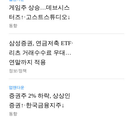
게임주 상승…데브시스
터즈↑·고스트스튜디오↓
동향
삼성증권, 연금저축 ETF·
리츠 거래수수료 우대…
연말까지 적용
정보/정책
업앤다운
증권주 2% 하락, 상상인
증권↑·한국금융지주↓
동향