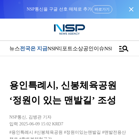
close
NSP통신을 구글 선호 매체로 추가
바로가기
manage_search
뉴스
전국은 지금
NSP리포트
소상공인
이슈
NSPTV
용인특례시, 신봉체육공원
‘정원이 있는 맨발길’ 조성
NSP통신
,
김병관 기자
입력 2025-06-09 15:02
KRD7
#용인특례시
#신봉체육공원
#정원이있는맨발길
#맨발전용산