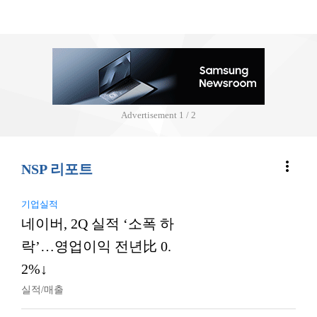
Advertisement
2 / 2
more_vert
NSP 리포트
기업실적
네이버, 2Q 실적 ‘소폭 하
락’…영업이익 전년比 0.
2%↓
실적/매출