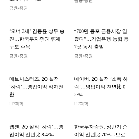
금융/증권
금융/증권
‘오너 3세’ 김동윤 상무 승
“700만 동포 금융시장 열
진…한국투자증권 후계
렸다”…기업은행·농협 등
구도 주목
7곳 동시 출발
금융/증권
금융/증권
데브시스터즈, 2Q 실적
네이버, 2Q 실적 ‘소폭 하
‘하락’…영업이익 적자전
락’…영업이익 전년比 0.
환
2%↓
IT/과학
IT/과학
웹젠, 2Q 실적 ‘하락’…영
한국투자증권, 상반기 순
업이익 전년比 8.4%↓
이익 전년比 70%…브로