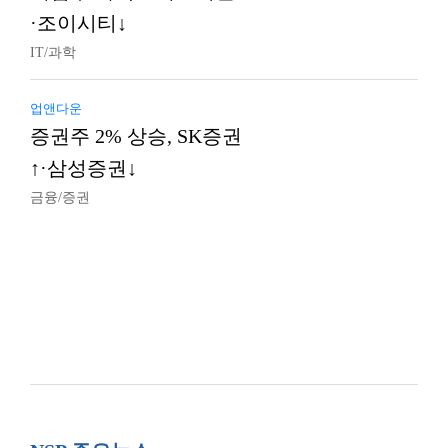
·조이시티↓
IT/과학
업앤다운
증권주 2% 상승, SK증권
↑·삼성증권↓
금융/증권