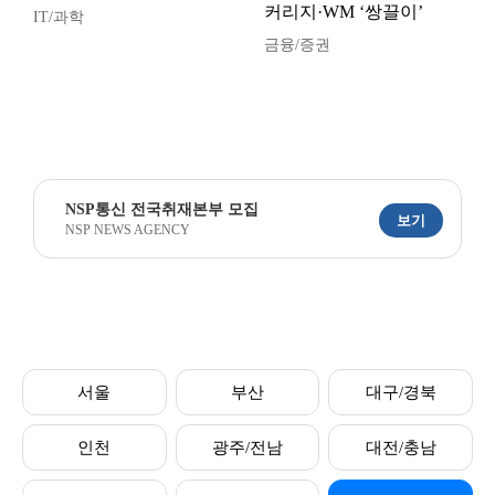
커리지·WM ‘쌍끌이’
IT/과학
금융/증권
NSP통신 전국취재본부 모집
보기
NSP NEWS AGENCY
서울
부산
대구/경북
인천
광주/전남
대전/충남