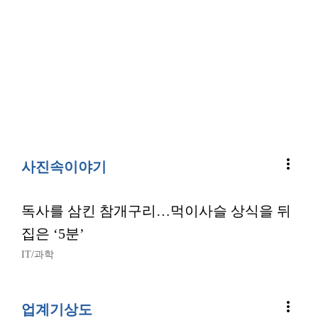
more_vert
사진속이야기
독사를 삼킨 참개구리…먹이사슬 상식을 뒤
집은 ‘5분’
IT/과학
more_vert
업계기상도