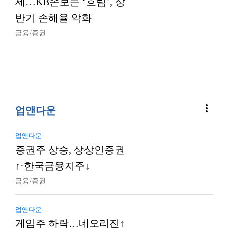
세…KB손보는 ‘흐림’, 상
반기 손해율 악화
금융/증권
more_vert
업앤다운
업앤다운
증권주 상승, 상상인증권
↑·한국금융지주↓
금융/증권
업앤다운
게임주 하락…네오리진↑