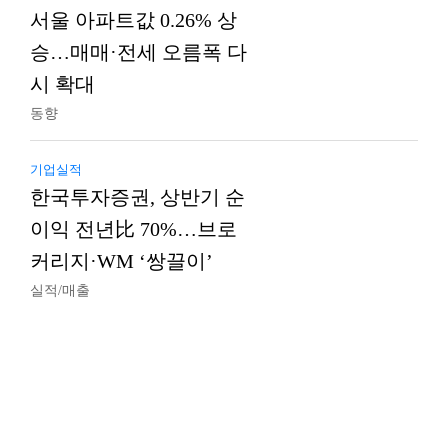
서울 아파트값 0.26% 상
승…매매·전세 오름폭 다
시 확대
동향
기업실적
한국투자증권, 상반기 순
이익 전년比 70%…브로
커리지·WM ‘쌍끌이’
실적/매출