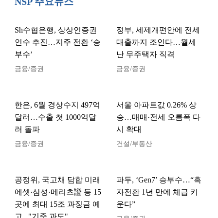
NSP 주요뉴스
Sh수협은행, 상상인증권
정부, 세제개편안에 전세
인수 추진…지주 전환 ‘승
대출까지 조인다…월세
부수’
난 무주택자 직격
금융/증권
금융/증권
한은, 6월 경상수지 497억
서울 아파트값 0.26% 상
달러…수출 첫 1000억달
승…매매·전세 오름폭 다
러 돌파
시 확대
금융/증권
건설/부동산
공정위, 국고채 담합 미래
파두, ‘Gen7’ 승부수…“흑
에셋·삼성·메리츠證 등 15
자전환 1년 만에 체급 키
곳에 최대 15조 과징금 예
운다”
고..."기준 과도"