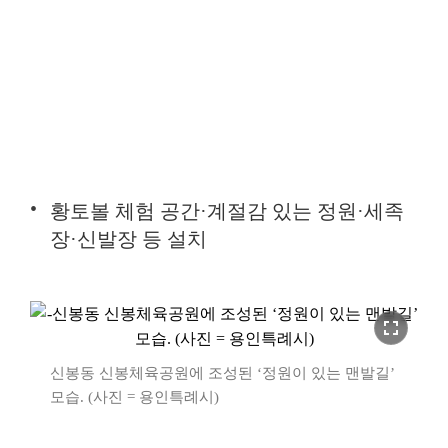
황토볼 체험 공간·계절감 있는 정원·세족
장·신발장 등 설치
fullscreen
신봉동 신봉체육공원에 조성된 ‘정원이 있는 맨발길’
모습. (사진 = 용인특례시)