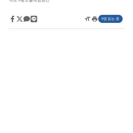
책로
#황토볼체험공간
format_size
print
0명 읽는 중