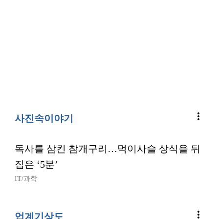
more_vert
사진속이야기
독사를 삼킨 참개구리…먹이사슬 상식을 뒤
집은 ‘5분’
IT/과학
more_vert
업계기상도