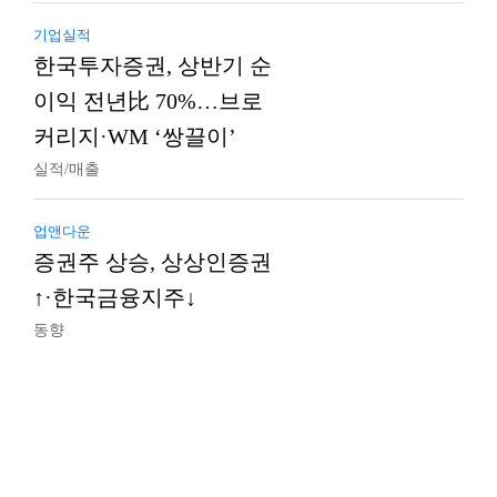
기업실적
한국투자증권, 상반기 순
이익 전년比 70%…브로
커리지·WM ‘쌍끌이’
실적/매출
업앤다운
증권주 상승, 상상인증권
↑·한국금융지주↓
동향