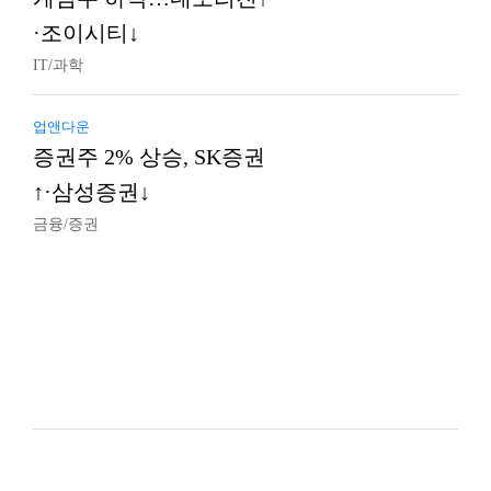
·조이시티↓
IT/과학
업앤다운
증권주 2% 상승, SK증권
↑·삼성증권↓
금융/증권