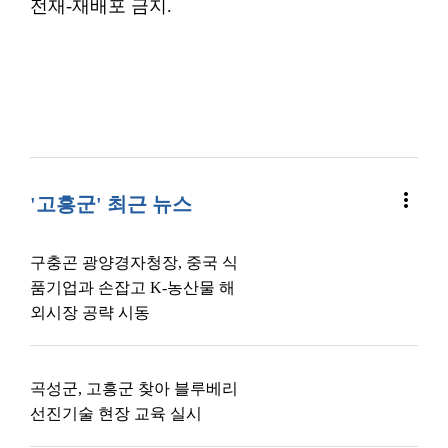
전재-재배포 금지.
more_vert
'고흥군' 최근 뉴스
구충곤 광양경자청장, 중국 식
품기업과 손잡고 K-농산물 해
외시장 공략 시동
곡성군, 고흥군 찾아 블루베리
선진기술 현장 교육 실시