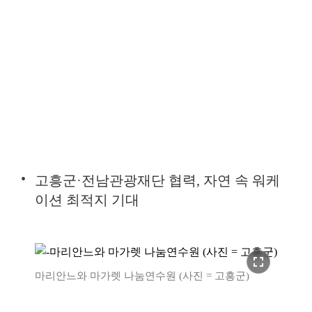
고흥군·전남관광재단 협력, 자연 속 워케
이션 최적지 기대
fullscreen
마리안느와 마가렛 나눔연수원 (사진 = 고흥군)