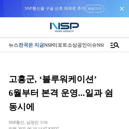
close
NSP통신을 구글 선호 매체로 추가
바로가기
manage_search
뉴스
전국은 지금
NSP리포트
소상공인
이슈
NSPTV
고흥군, ‘블루워케이션’
6월부터 본격 운영...일과 쉼
동시에
NSP통신
,
남정민 기자
입력 2025-06-10 14:07
KRD7