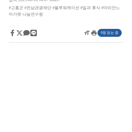
#고흥군
#전남관광재단
#블루워케이션
#일과 휴식
#마리안느
마가렛 나눔연수원
format_size
print
0명 읽는 중