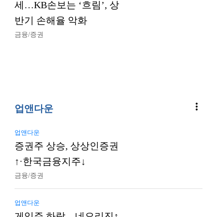
세…KB손보는 ‘흐림’, 상
반기 손해율 악화
금융/증권
more_vert
업앤다운
업앤다운
증권주 상승, 상상인증권
↑·한국금융지주↓
금융/증권
업앤다운
게임주 하락…네오리진↑