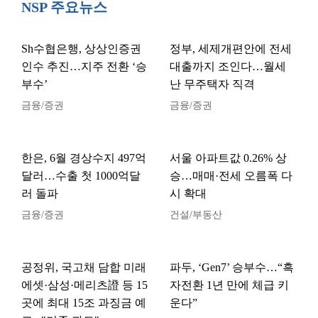
NSP 주요뉴스
Sh수협은행, 상상인증권
정부, 세제개편안에 전세
인수 추진…지주 전환 ‘승
대출까지 조인다…월세
부수’
난 무주택자 직격
금융/증권
금융/증권
한은, 6월 경상수지 497억
서울 아파트값 0.26% 상
달러…수출 첫 1000억달
승…매매·전세 오름폭 다
러 돌파
시 확대
금융/증권
건설/부동산
공정위, 국고채 담합 미래
파두, ‘Gen7’ 승부수…“흑
에셋·삼성·메리츠證 등 15
자전환 1년 만에 체급 키
곳에 최대 15조 과징금 예
운다”