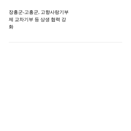
장흥군-고흥군, 고향사랑기부
제 교차기부 등 상생 협력 강
화