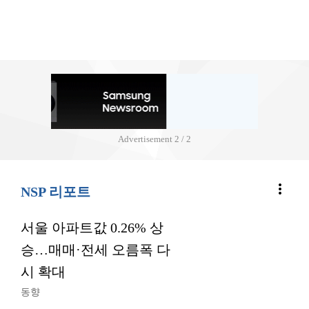
Advertisement
2 / 2
more_vert
NSP 리포트
서울 아파트값 0.26% 상
승…매매·전세 오름폭 다
시 확대
동향