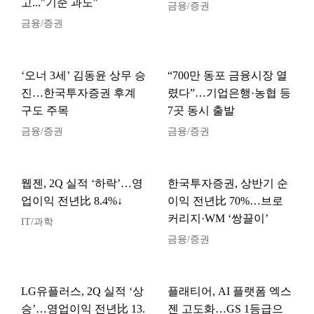
고..."기준 과도"
금융/증권
금융/증권
‘오너 3세’ 김동윤 상무 승
“700만 동포 금융시장 열
진…한국투자증권 후계
렸다”…기업은행·농협 등
구도 주목
7곳 동시 출발
금융/증권
금융/증권
웹젠, 2Q 실적 ‘하락’…영
한국투자증권, 상반기 순
업이익 전년比 8.4%↓
이익 전년比 70%…브로
커리지·WM ‘쌍끌이’
IT/과학
금융/증권
LG유플러스, 2Q 실적 ‘상
플래티어, AI 플랫폼 엑스
승’…영업이익 전년比 13.
젠 고도화…GS 1등급으