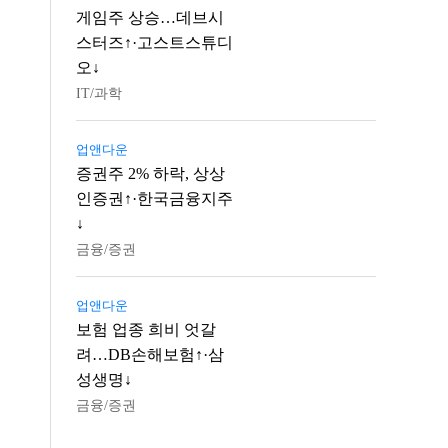
게임주 상승…데브시
스터즈↑·고스트스튜디
오↓
IT/과학
업앤다운
증권주 2% 하락, 상상
인증권↑·한국금융지주
↓
금융/증권
업앤다운
보험 업종 희비 엇갈
려…DB손해보험↑·삼
성생명↓
금융/증권