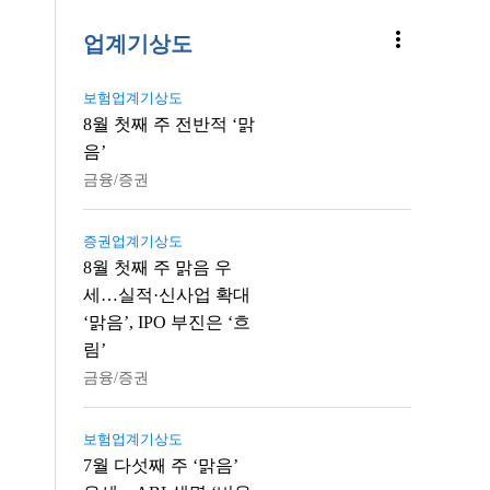
more_vert
업계기상도
보험업계기상도
8월 첫째 주 전반적 ‘맑
음’
금융/증권
증권업계기상도
8월 첫째 주 맑음 우
세…실적·신사업 확대
‘맑음’, IPO 부진은 ‘흐
림’
금융/증권
보험업계기상도
7월 다섯째 주 ‘맑음’