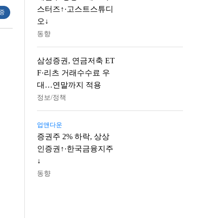
스터즈↑·고스트스튜디
 중
오↓
동향
삼성증권, 연금저축 ET
F·리츠 거래수수료 우
대…연말까지 적용
정보/정책
업앤다운
증권주 2% 하락, 상상
인증권↑·한국금융지주
↓
동향