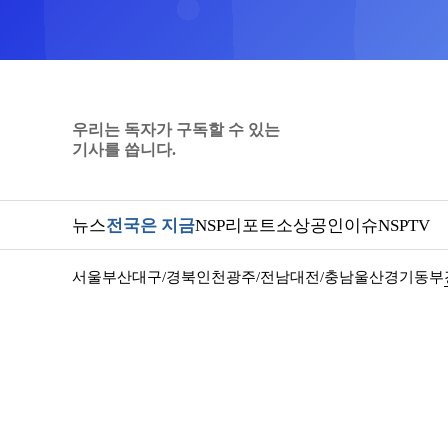
우리는 독자가 구독할 수 있는
기사를 씁니다.
뉴스
전국은 지금
NSP리포트
소상공인
이슈
NSPTV
서울
부산
대구/경북
인천
광주/전남
대전/충남
울산
경기동부