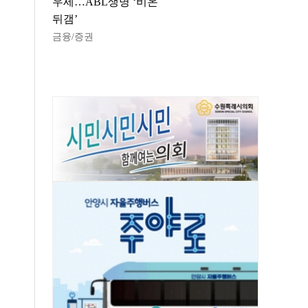
우세…ABL생명 ‘비온
뒤갬’
금융/증권