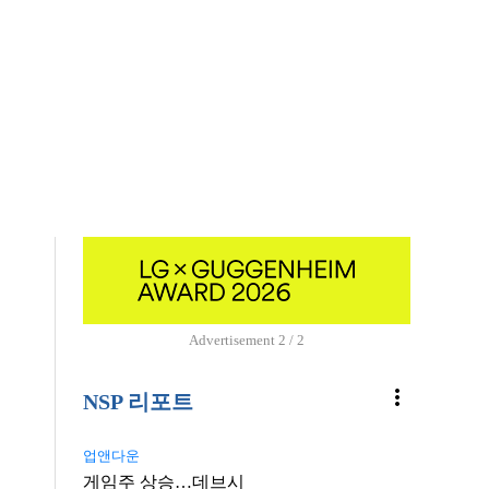
Advertisement
2 / 2
more_vert
NSP 리포트
업앤다운
게임주 상승…데브시