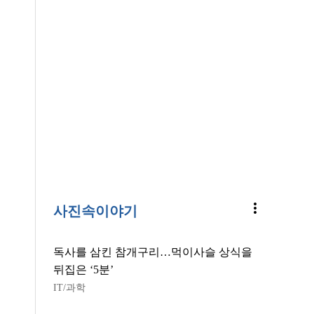
more_vert
사진속이야기
독사를 삼킨 참개구리…먹이사슬 상식을
뒤집은 ‘5분’
IT/과학