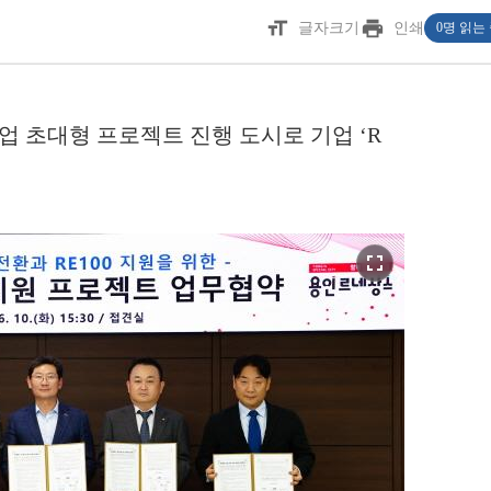
format_size
print
글자크기
인쇄
0명 읽는
업 초대형 프로젝트 진행 도시로 기업 ‘R
fullscreen