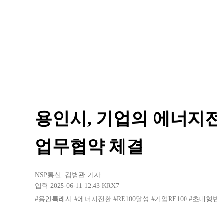
용인시, 기업의 에너지전환
업무협약 체결
NSP통신
,
김병관 기자
입력 2025-06-11 12:43
KRX7
#용인특례시
#에너지전환
#RE100달성
#기업RE100
#초대형