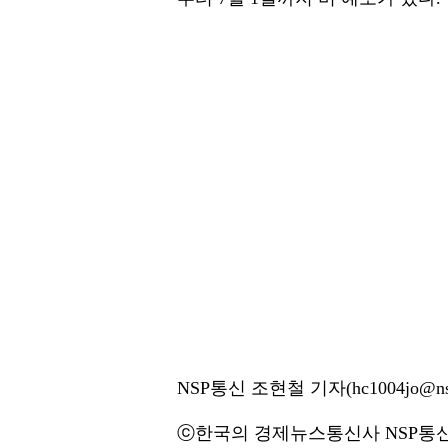
NSP통신 조현철 기자(hc1004jo@nsp
ⓒ한국의 경제뉴스통신사 NSP통신·