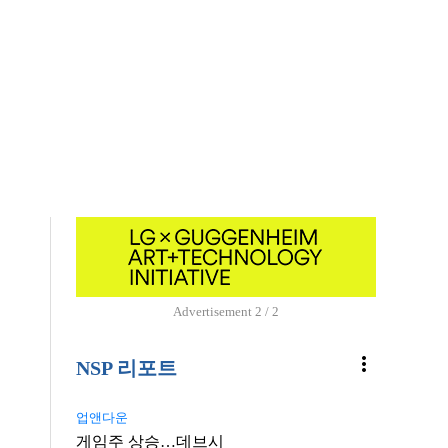
Advertisement
2 / 2
more_vert
NSP 리포트
업앤다운
게임주 상승…데브시