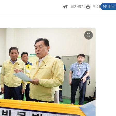
format_size
print
글자크기
인쇄
0명 읽는
fullscreen