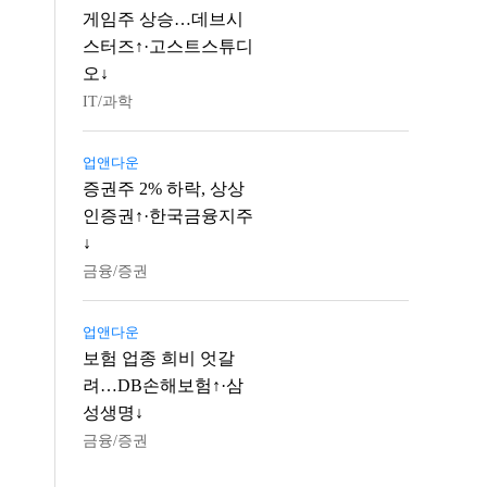
게임주 상승…데브시
스터즈↑·고스트스튜디
오↓
IT/과학
업앤다운
증권주 2% 하락, 상상
인증권↑·한국금융지주
↓
금융/증권
업앤다운
보험 업종 희비 엇갈
려…DB손해보험↑·삼
성생명↓
금융/증권