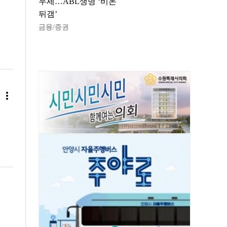
우세…ABL생명 ‘비온
뒤갬’
금융/증권
more_vert