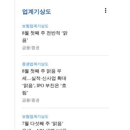
more_vert
업계기상도
보험업계기상도
8월 첫째 주 전반적 ‘맑
음’
금융/증권
증권업계기상도
8월 첫째 주 맑음 우
세…실적·신사업 확대
‘맑음’, IPO 부진은 ‘흐
림’
금융/증권
보험업계기상도
7월 다섯째 주 ‘맑음’