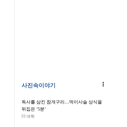
more_vert
사진속이야기
독사를 삼킨 참개구리…먹이사슬 상식을
뒤집은 ‘5분’
IT/과학