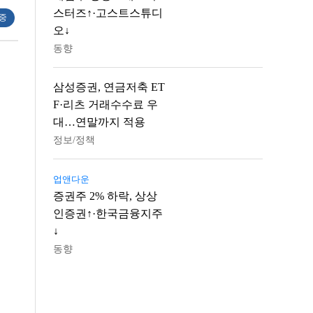
스터즈↑·고스트스튜디
 중
오↓
동향
삼성증권, 연금저축 ET
F·리츠 거래수수료 우
대…연말까지 적용
정보/정책
업앤다운
증권주 2% 하락, 상상
인증권↑·한국금융지주
↓
동향