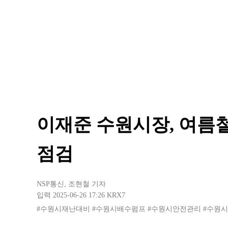
이재준 수원시장, 여름
점검
NSP통신
,
조현철 기자
입력 2025-06-26 17:26
KRX7
#수원시재난대비
#수원시배수펌프
#수원시안전관리
#수원