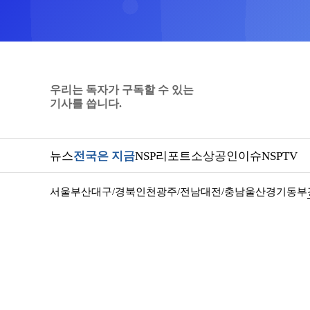
우리는 독자가 구독할 수 있는
기사를 씁니다.
뉴스
전국은 지금
NSP리포트
소상공인
이슈
NSPTV
서울
부산
대구/경북
인천
광주/전남
대전/충남
울산
경기동부