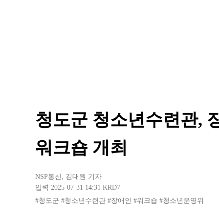
청도군 청소년수련관,
워크숍 개최
NSP통신
,
김대원 기자
입력 2025-07-31 14:31
KRD7
#청도군
#청소년수련관
#장애인
#워크숍
#청소년운영위