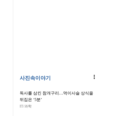
more_vert
사진속이야기
독사를 삼킨 참개구리…먹이사슬 상식을
뒤집은 ‘5분’
IT/과학