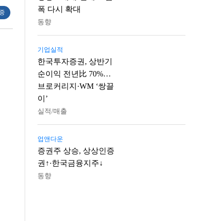
폭 다시 확대
 중
동향
기업실적
한국투자증권, 상반기
순이익 전년比 70%…
브로커리지·WM ‘쌍끌
이’
실적/매출
업앤다운
증권주 상승, 상상인증
권↑·한국금융지주↓
동향