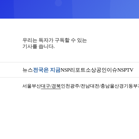
우리는 독자가 구독할 수 있는
기사를 씁니다.
뉴스
전국은 지금
NSP리포트
소상공인
이슈
NSPTV
서울
부산
대구/경북
인천
광주/전남
대전/충남
울산
경기동부