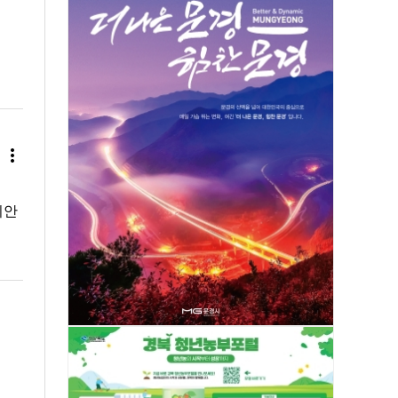
more_vert
기안