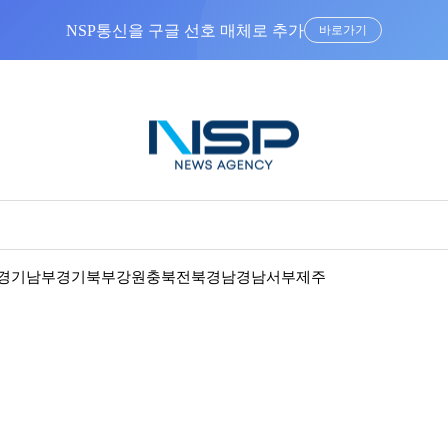
NSP통신을 구글 선호 매체로 추가
바로가기
경기남부
경기북부
강원
충북
전북
경남
경남서부
제주