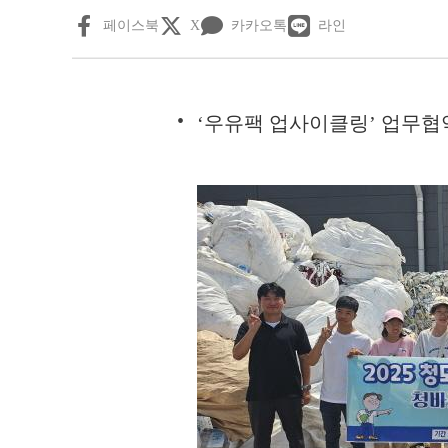
페이스북
X
카카오톡
라인
‘우유팩 업사이클링’ 업무협