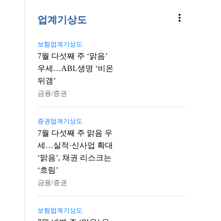
more_vert
업계기상도
보험업계기상도
7월 다섯째 주 ‘맑음’
우세…ABL생명 ‘비온
뒤갬’
금융/증권
증권업계기상도
7월 다섯째 주 맑음 우
세…실적·신사업 확대
‘맑음’, 채권 리스크는
‘흐림’
금융/증권
보험업계기상도