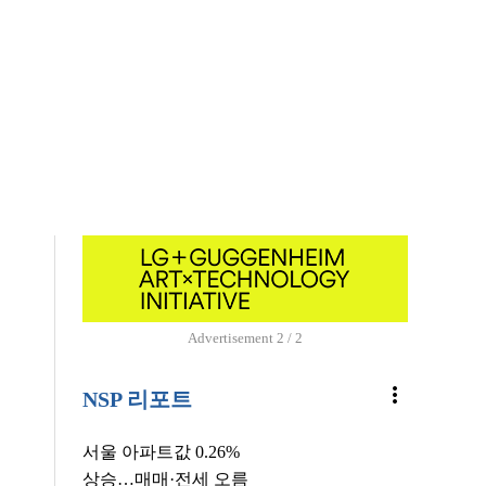
Advertisement
1 / 2
more_vert
NSP 리포트
서울 아파트값 0.26%
상승…매매·전세 오름