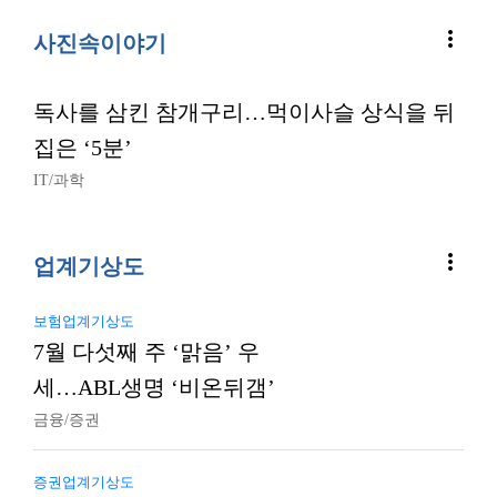
more_vert
사진속이야기
독사를 삼킨 참개구리…먹이사슬 상식을 뒤
집은 ‘5분’
IT/과학
more_vert
업계기상도
보험업계기상도
7월 다섯째 주 ‘맑음’ 우
세…ABL생명 ‘비온뒤갬’
금융/증권
증권업계기상도