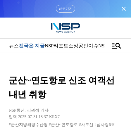
close
바로가기
manage_search
뉴스
전국은 지금
NSP리포트
소상공인
이슈
NSPTV
군산~연도항로 신조 여객선
내년 취항
NSP통신
,
김광석 기자
입력 2025-07-31 18:37
KRX7
#군산지방해양수산청
#군산~연도항로
#차도선
#섬사랑6호