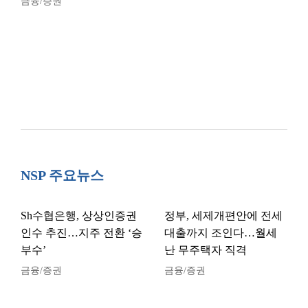
금융/증권
NSP 주요뉴스
Sh수협은행, 상상인증권
정부, 세제개편안에 전세
인수 추진…지주 전환 ‘승
대출까지 조인다…월세
부수’
난 무주택자 직격
금융/증권
금융/증권