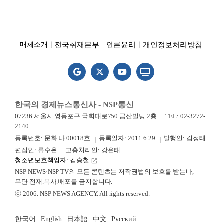
전국취재본부
언론윤리
개인정보처리방침
매체소개
한국의 경제뉴스통신사 - NSP통신
07236 서울시 영등포구 국회대로750 금산빌딩 2층
TEL: 02-3272-
2140
등록번호: 문화 나 00018호
등록일자: 2011.6.29
발행인: 김정태
편집인: 류수운
고충처리인: 강은태
청소년보호책임자: 김승철
launch
NSP NEWS·NSP TV의 모든 콘텐츠는 저작권법의 보호를 받는바,
무단 전재.복사.배포를 금지합니다.
ⓒ 2006. NSP NEWS AGENCY. All rights reserved.
한국어
English
日本語
中文
Русский