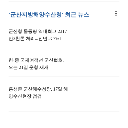
more_vert
'군산지방해양수산청' 최근 뉴스
군산항 물동량 역대최고 2317
만3천톤 처리...전년比 7%↑
한·중 국제여객선 군산펄호,
오는 21일 운항 재개
홍성준 군산해수청장, 17일 해
양수산현장 점검