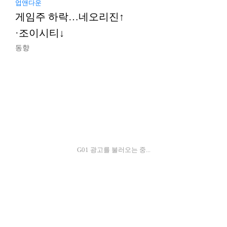
업앤다운
게임주 하락…네오리진↑
·조이시티↓
동향
G01 광고를 불러오는 중...