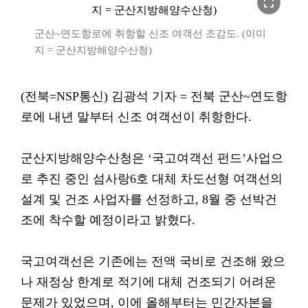
fullscreen
군산~연도항로에 취항할 신조 여객선 조감도. (이미
지 = 군산지방해양수산청)
(전북=NSP통신) 김광석 기자 = 전북 군산~연도항
로에 내년 말부터 신조 여객선이 취항한다.
군산지방해양수산청은 ‘국고여객선 펀드’사업으
로 추진 중인 섬사랑6호 대체 차도선형 여객선의
설계 및 건조 사업자를 선정하고, 8월 중 선박건
조에 착수할 예정이라고 밝혔다.
국고여객선은 기존에는 전액 국비로 건조해 왔으
나 재정상 한계로 적기에 대체 건조되기 어려운
문제가 있었으며, 이에 올해부터는 민간자본을