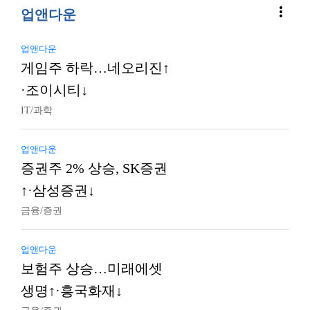
more_vert
업앤다운
업앤다운
게임주 하락…네오리진↑
·조이시티↓
IT/과학
업앤다운
증권주 2% 상승, SK증권
↑·삼성증권↓
금융/증권
업앤다운
보험주 상승…미래에셋
생명↑·흥국화재↓