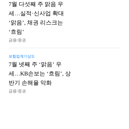
7월 다섯째 주 맑음 우
세…실적·신사업 확대
‘맑음’, 채권 리스크는
‘흐림’
금융/증권
보험업계기상도
7월 넷째 주 ‘맑음’ 우
세…KB손보는 ‘흐림’, 상
반기 손해율 악화
금융/증권