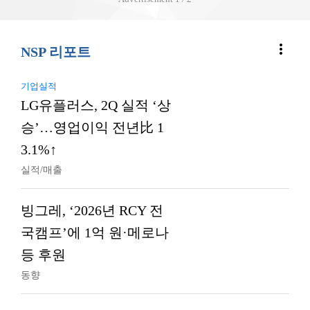
more_vert
NSP 리포트
기업실적
LG유플러스, 2Q 실적 ‘상
승’…영업이익 전년比 1
3.1%↑
실적/매출
빙그레, ‘2026년 RCY 전
국캠프’에 1억 원·메로나
등 후원
동향