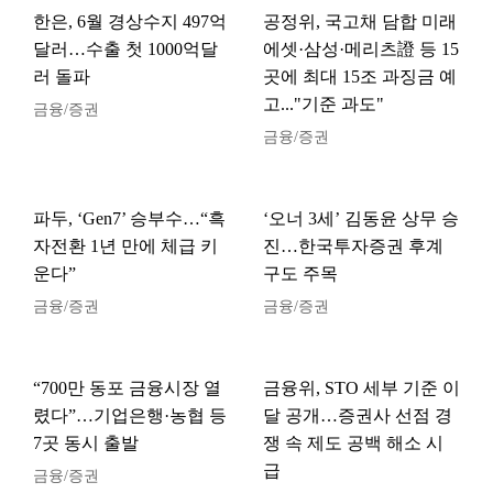
한은, 6월 경상수지 497억
공정위, 국고채 담합 미래
달러…수출 첫 1000억달
에셋·삼성·메리츠證 등 15
러 돌파
곳에 최대 15조 과징금 예
고..."기준 과도"
금융/증권
금융/증권
파두, ‘Gen7’ 승부수…“흑
‘오너 3세’ 김동윤 상무 승
자전환 1년 만에 체급 키
진…한국투자증권 후계
운다”
구도 주목
금융/증권
금융/증권
“700만 동포 금융시장 열
금융위, STO 세부 기준 이
렸다”…기업은행·농협 등
달 공개…증권사 선점 경
7곳 동시 출발
쟁 속 제도 공백 해소 시
급
금융/증권