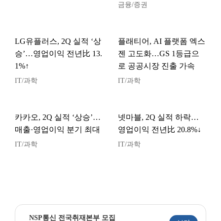
금융/증권
LG유플러스, 2Q 실적 ‘상
플래티어, AI 플랫폼 엑스
승’…영업이익 전년比 13.
젠 고도화…GS 1등급으
1%↑
로 공공시장 진출 가속
IT/과학
IT/과학
카카오, 2Q 실적 ‘상승’…
넷마블, 2Q 실적 하락…
매출·영업이익 분기 최대
영업이익 전년比 20.8%↓
IT/과학
IT/과학
NSP통신 전국취재본부 모집