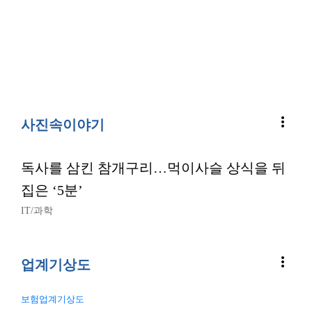
more_vert
사진속이야기
독사를 삼킨 참개구리…먹이사슬 상식을 뒤
집은 ‘5분’
IT/과학
more_vert
업계기상도
보험업계기상도