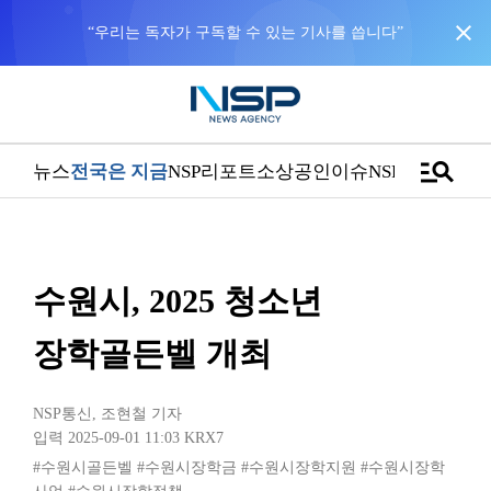
close
“우리는 독자가 구독할 수 있는 기사를 씁니다”
manage_search
뉴스
전국은 지금
NSP리포트
소상공인
이슈
NSPTV
수원시, 2025 청소년
장학골든벨 개최
NSP통신
,
조현철 기자
입력 2025-09-01 11:03
KRX7
#수원시골든벨
#수원시장학금
#수원시장학지원
#수원시장학