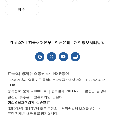
제주
전국취재본부
언론윤리
개인정보처리방침
매체소개
한국의 경제뉴스통신사 - NSP통신
07236 서울시 영등포구 국회대로750 금산빌딩 2층
TEL: 02-3272-
2140
등록번호: 문화 나 00018호
등록일자: 2011.6.29
발행인: 김정태
편집인: 류수운
고충처리인: 강은태
청소년보호책임자: 김승철
launch
NSP NEWS·NSP TV의 모든 콘텐츠는 저작권법의 보호를 받는바,
무단 전재.복사.배포를 금지합니다.