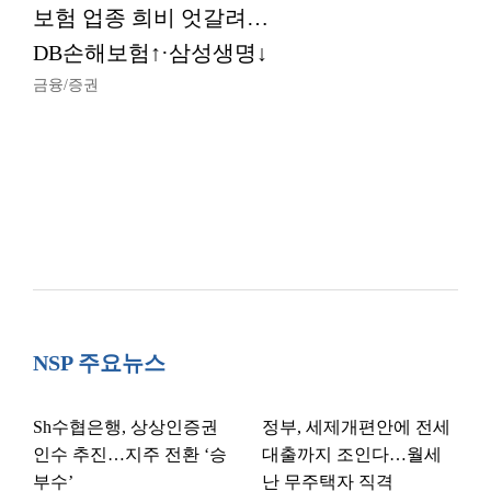
보험 업종 희비 엇갈려…
DB손해보험↑·삼성생명↓
금융/증권
NSP 주요뉴스
Sh수협은행, 상상인증권
정부, 세제개편안에 전세
인수 추진…지주 전환 ‘승
대출까지 조인다…월세
부수’
난 무주택자 직격