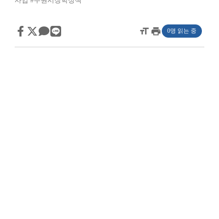
사업
#수원시장학정책
format_size
print
0명 읽는 중