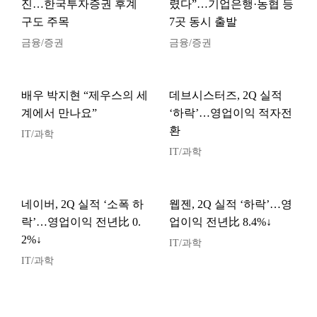
진…한국투자증권 후계
렸다”…기업은행·농협 등
구도 주목
7곳 동시 출발
금융/증권
금융/증권
배우 박지현 “제우스의 세
데브시스터즈, 2Q 실적
계에서 만나요”
‘하락’…영업이익 적자전
환
IT/과학
IT/과학
네이버, 2Q 실적 ‘소폭 하
웹젠, 2Q 실적 ‘하락’…영
락’…영업이익 전년比 0.
업이익 전년比 8.4%↓
2%↓
IT/과학
IT/과학