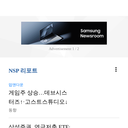
Advertisement
2 / 2
more_vert
NSP 리포트
업앤다운
게임주 상승…데브시스
터즈↑·고스트스튜디오↓
동향
삼성증권, 연금저축 ETF·