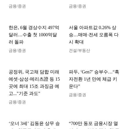
금융/증권
금융/증권
한은, 6월 경상수지 497억
서울 아파트값 0.26% 상
달러…수출 첫 1000억달
승…매매·전세 오름폭 다
러 돌파
시 확대
금융/증권
건설/부동산
공정위, 국고채 담합 미래
파두, ‘Gen7’ 승부수…“흑
에셋·삼성·메리츠證 등 15
자전환 1년 만에 체급 키
곳에 최대 15조 과징금 예
운다”
고..."기준 과도"
금융/증권
금융/증권
‘오너 3세’ 김동윤 상무 승
“700만 동포 금융시장 열