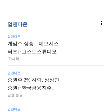
more_vert
업앤다운
업앤다운
게임주 상승…데브시스
터즈↑·고스트스튜디오↓
IT/과학
업앤다운
증권주 2% 하락, 상상인
증권↑·한국금융지주↓
금융/증권
업앤다운