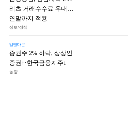
리츠 거래수수료 우대…
연말까지 적용
정보/정책
업앤다운
증권주 2% 하락, 상상인
증권↑·한국금융지주↓
동향