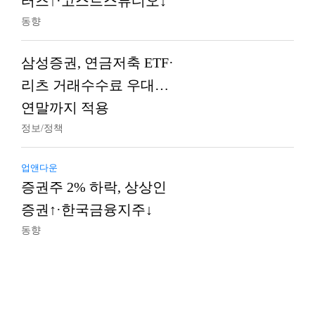
터즈↑·고스트스튜디오↓
동향
삼성증권, 연금저축 ETF·
리츠 거래수수료 우대…
연말까지 적용
정보/정책
업앤다운
증권주 2% 하락, 상상인
증권↑·한국금융지주↓
동향