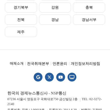
경기북부
강원
충북
전북
경남
경남서부
제주
전국취재본부
언론윤리
개인정보처리방침
매체소개
한국의 경제뉴스통신사 - NSP통신
07236 서울시 영등포구 국회대로750 금산빌딩 2층
TEL: 02-3272-
2140
등록번호: 문화 나 00018호
등록일자: 2011.6.29
발행인: 김정태