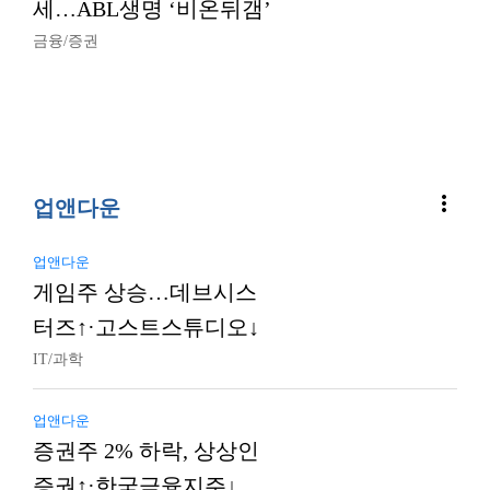
세…ABL생명 ‘비온뒤갬’
금융/증권
more_vert
업앤다운
업앤다운
게임주 상승…데브시스
터즈↑·고스트스튜디오↓
IT/과학
업앤다운
증권주 2% 하락, 상상인
증권↑·한국금융지주↓