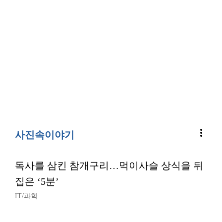
more_vert
사진속이야기
독사를 삼킨 참개구리…먹이사슬 상식을 뒤
집은 ‘5분’
IT/과학