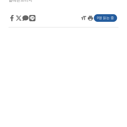
일레븐브리지
format_size
print
0명 읽는 중