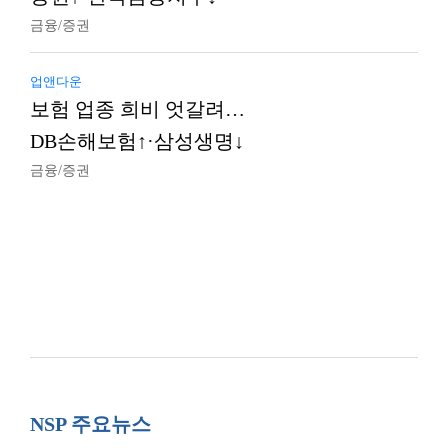
금융/증권
업앤다운
보험 업종 희비 엇갈려…
DB손해보험↑·삼성생명↓
금융/증권
NSP 주요뉴스