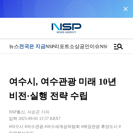
close
NSP통신을 구글 선호 매체로 추가
바로가기
manage_search
뉴스
전국은 지금
NSP리포트
소상공인
이슈
NSPTV
여수시, 여수관광 미래 10년
비전·실행 전략 수립
NSP통신
,
서순곤 기자
입력 2025-09-01 13:57
KRX7
#여수시
#여수관광
#여수세계섬박람회
#해양관광 휴양도시
#