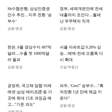
Sh수협은행, 상상인증권
정부, 세제개편안에 전세
인수 추진…지주 전환 ‘승
대출까지 조인다…월세
부수’
난 무주택자 직격
금융/증권
금융/증권
한은, 6월 경상수지 497억
서울 아파트값 0.26% 상
달러…수출 첫 1000억달
승…매매·전세 오름폭 다
러 돌파
시 확대
금융/증권
건설/부동산
공정위, 국고채 담합 미래
파두, ‘Gen7’ 승부수…“흑
에셋·삼성·메리츠證 등 15
자전환 1년 만에 체급 키
곳에 최대 15조 과징금 예
운다”
고..."기준 과도"
금융/증권
금융/증권