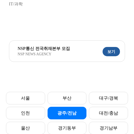
IT/과학
NSP통신 전국취재본부 모집
보기
NSP NEWS AGENCY
서울
부산
대구/경북
인천
광주/전남
대전/충남
울산
경기동부
경기남부