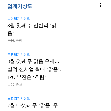
more_vert
업계기상도
보험업계기상도
8월 첫째 주 전반적 ‘맑
음’
금융/증권
증권업계기상도
8월 첫째 주 맑음 우세…
실적·신사업 확대 ‘맑음’,
IPO 부진은 ‘흐림’
금융/증권
보험업계기상도
7월 다섯째 주 ‘맑음’ 우