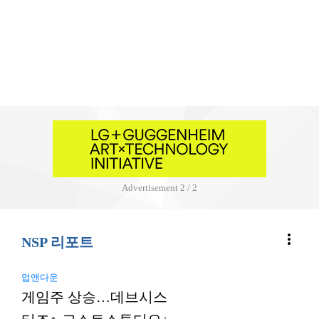
Advertisement
2 / 2
more_vert
NSP 리포트
업앤다운
게임주 상승…데브시스