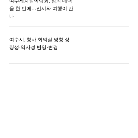
여수세계섬박람회, 섬의 매력
을 한 번에…전시와 여행이 만
나
여수시, 청사 회의실 명칭 상
징성·역사성 반영·변경