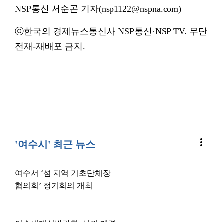
NSP통신 서순곤 기자(nsp1122@nspna.com)
ⓒ한국의 경제뉴스통신사 NSP통신·NSP TV. 무단
전재-재배포 금지.
more_vert
'여수시' 최근 뉴스
여수서 ‘섬 지역 기초단체장
협의회’ 정기회의 개최