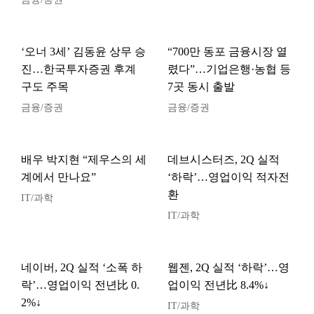
‘오너 3세’ 김동윤 상무 승
“700만 동포 금융시장 열
진…한국투자증권 후계
렸다”…기업은행·농협 등
구도 주목
7곳 동시 출발
금융/증권
금융/증권
배우 박지현 “제우스의 세
데브시스터즈, 2Q 실적
계에서 만나요”
‘하락’…영업이익 적자전
환
IT/과학
IT/과학
네이버, 2Q 실적 ‘소폭 하
웹젠, 2Q 실적 ‘하락’…영
락’…영업이익 전년比 0.
업이익 전년比 8.4%↓
2%↓
IT/과학