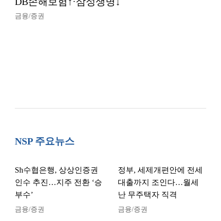
DB손해보험↑·삼성생명↓
금융/증권
NSP 주요뉴스
Sh수협은행, 상상인증권
정부, 세제개편안에 전세
인수 추진…지주 전환 ‘승
대출까지 조인다…월세
부수’
난 무주택자 직격
금융/증권
금융/증권