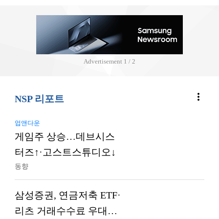
Advertisement
2 / 2
more_vert
NSP 리포트
업앤다운
게임주 상승…데브시스
터즈↑·고스트스튜디오↓
동향
삼성증권, 연금저축 ETF·
리츠 거래수수료 우대…