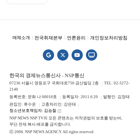
전국취재본부
언론윤리
개인정보처리방침
매체소개
한국의 경제뉴스통신사 - NSP통신
07236 서울시 영등포구 국회대로750 금산빌딩 2층
TEL: 02-3272-
2140
등록번호: 문화 나 00018호
등록일자: 2011.6.29
발행인: 김정태
편집인: 류수운
고충처리인: 강은태
청소년보호책임자: 김승철
launch
NSP NEWS·NSP TV의 모든 콘텐츠는 저작권법의 보호를 받는바,
무단 전재.복사.배포를 금지합니다.
ⓒ 2006. NSP NEWS AGENCY. All rights reserved.