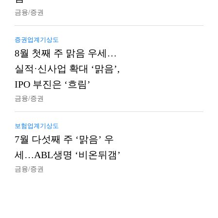
금융/증권
증권업계기상도
8월 첫째 주 맑음 우세…
실적·신사업 확대 ‘맑음’,
IPO 부진은 ‘흐림’
금융/증권
보험업계기상도
7월 다섯째 주 ‘맑음’ 우
세…ABL생명 ‘비온뒤갬’
금융/증권