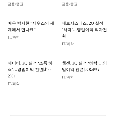
금융/증권
금융/증권
배우 박지현 “제우스의 세
데브시스터즈, 2Q 실적
계에서 만나요”
‘하락’…영업이익 적자전
환
IT/과학
IT/과학
네이버, 2Q 실적 ‘소폭 하
웹젠, 2Q 실적 ‘하락’…영
락’…영업이익 전년比 0.
업이익 전년比 8.4%↓
2%↓
IT/과학
IT/과학