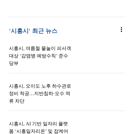
more_vert
'시흥시' 최근 뉴스
시흥시, 여름철 물놀이 피서객
대상 ‘감염병 예방수칙’ 준수
당부
시흥시, 오이도 노후 하수관로
정비 착공…지반침하·오수 역
류 차단
시흥시, AI 기반 일자리 플랫
폼 ‘시흥일자리온’ 및 잡케어