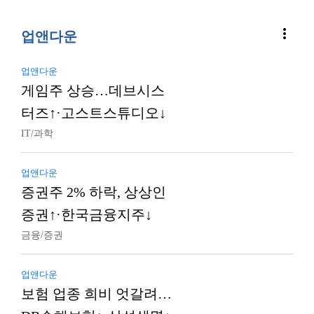
more_vert
업앤다운
업앤다운
게임주 상승…데브시스
터즈↑·고스트스튜디오↓
IT/과학
업앤다운
증권주 2% 하락, 상상인
증권↑·한국금융지주↓
금융/증권
업앤다운
보험 업종 희비 엇갈려…