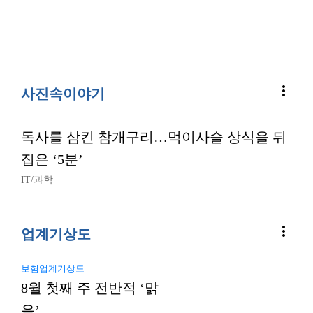
more_vert
사진속이야기
독사를 삼킨 참개구리…먹이사슬 상식을 뒤
집은 ‘5분’
IT/과학
more_vert
업계기상도
보험업계기상도
8월 첫째 주 전반적 ‘맑
음’