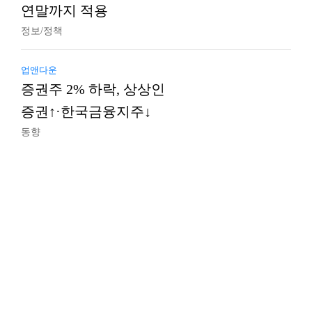
연말까지 적용
정보/정책
업앤다운
증권주 2% 하락, 상상인
증권↑·한국금융지주↓
동향