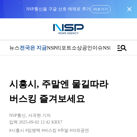
close
NSP통신을 구글 선호 매체로 추가
바로가기
manage_search
뉴스
전국은 지금
NSP리포트
소상공인
이슈
NSPTV
시흥시, 주말엔 물길따라
버스킹 즐겨보세요
NSP통신
,
서국현 기자
입력 2025-09-02 12:42
KRX7
#시흥시
#임병택
#버스킹
#주말
#야외공연