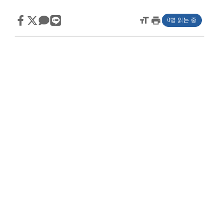
format_size
print
0명 읽는 중