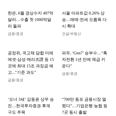
한은, 6월 경상수지 497억
서울 아파트값 0.26% 상
달러…수출 첫 1000억달
승…매매·전세 오름폭 다
러 돌파
시 확대
금융/증권
건설/부동산
공정위, 국고채 담합 미래
파두, ‘Gen7’ 승부수…“흑
에셋·삼성·메리츠證 등 15
자전환 1년 만에 체급 키
곳에 최대 15조 과징금 예
운다”
고..."기준 과도"
금융/증권
금융/증권
‘오너 3세’ 김동윤 상무 승
“700만 동포 금융시장 열
진…한국투자증권 후계
렸다”…기업은행·농협 등
구도 주목
7곳 동시 출발