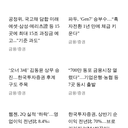
공정위, 국고채 담합 미래
파두, ‘Gen7’ 승부수…“흑
에셋·삼성·메리츠證 등 15
자전환 1년 만에 체급 키
곳에 최대 15조 과징금 예
운다”
고..."기준 과도"
금융/증권
금융/증권
‘오너 3세’ 김동윤 상무 승
“700만 동포 금융시장 열
진…한국투자증권 후계
렸다”…기업은행·농협 등
구도 주목
7곳 동시 출발
금융/증권
금융/증권
웹젠, 2Q 실적 ‘하락’…영
한국투자증권, 상반기 순
업이익 전년比 8.4%↓
이익 전년比 70%…브로