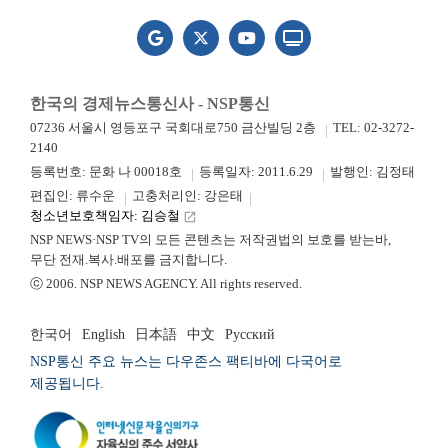
한국의 경제뉴스통신사 - NSP통신
07236 서울시 영등포구 국회대로750 금산빌딩 2층
TEL: 02-3272-
2140
등록번호: 문화 나 00018호
등록일자: 2011.6.29
발행인: 김정태
편집인: 류수운
고충처리인: 강은태
청소년보호책임자: 김승철
launch
NSP NEWS·NSP TV의 모든 콘텐츠는 저작권법의 보호를 받는바,
무단 전재.복사.배포를 금지합니다.
ⓒ 2006. NSP NEWS AGENCY. All rights reserved.
한국어
English
日本語
中文
Русский
NSP통신 주요 뉴스는 다우존스 팩티바에 다국어로
제공됩니다.