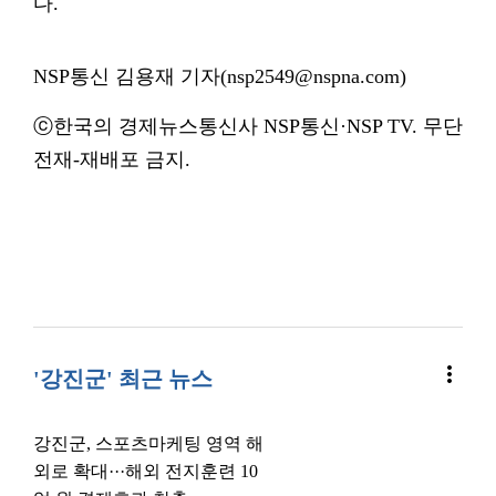
다.
NSP통신 김용재 기자(nsp2549@nspna.com)
ⓒ한국의 경제뉴스통신사 NSP통신·NSP TV. 무단
전재-재배포 금지.
more_vert
'강진군' 최근 뉴스
강진군, 스포츠마케팅 영역 해
외로 확대···해외 전지훈련 10