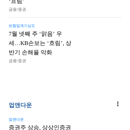
‘흐림’
금융/증권
보험업계기상도
7월 넷째 주 ‘맑음’ 우
세…KB손보는 ‘흐림’, 상
반기 손해율 악화
금융/증권
more_vert
업앤다운
업앤다운
증권주 상승, 상상인증권