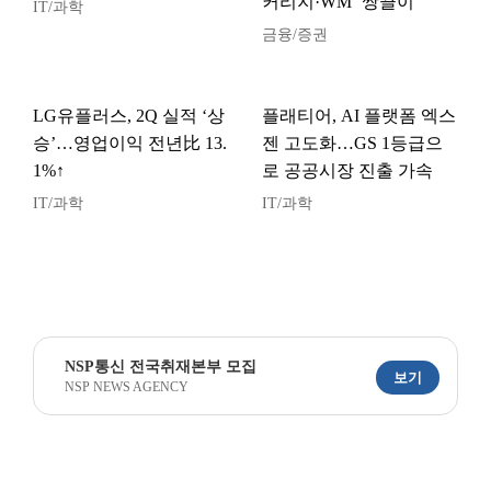
커리지·WM ‘쌍끌이’
IT/과학
금융/증권
LG유플러스, 2Q 실적 ‘상
플래티어, AI 플랫폼 엑스
승’…영업이익 전년比 13.
젠 고도화…GS 1등급으
1%↑
로 공공시장 진출 가속
IT/과학
IT/과학
NSP통신 전국취재본부 모집
보기
NSP NEWS AGENCY