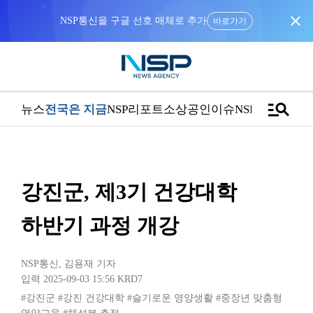
close
NSP통신을 구글 선호 매체로 추가
바로가기
manage_search
뉴스
전국은 지금
NSP리포트
소상공인
이슈
NSPTV
강진군, 제3기 건강대학
하반기 과정 개강
NSP통신
,
김용재 기자
입력 2025-09-03 15:56
KRD7
#강진군
#강진 건강대학
#슬기로운 영양생활
#중장년 맞춤형