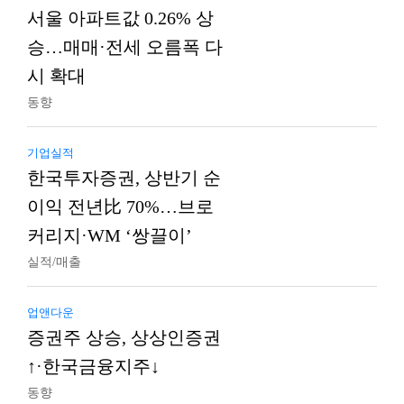
서울 아파트값 0.26% 상
승…매매·전세 오름폭 다
시 확대
동향
기업실적
한국투자증권, 상반기 순
이익 전년比 70%…브로
커리지·WM ‘쌍끌이’
실적/매출
업앤다운
증권주 상승, 상상인증권
↑·한국금융지주↓
동향