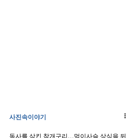
more_vert
사진속이야기
독사를 삼킨 참개구리…먹이사슬 상식을 뒤