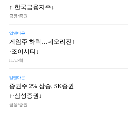
↑·한국금융지주↓
금융/증권
업앤다운
게임주 하락…네오리진↑
·조이시티↓
IT/과학
업앤다운
증권주 2% 상승, SK증권
↑·삼성증권↓
금융/증권