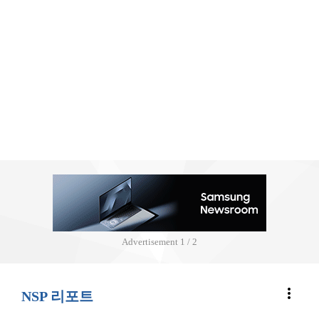
Advertisement
2 / 2
more_vert
NSP 리포트