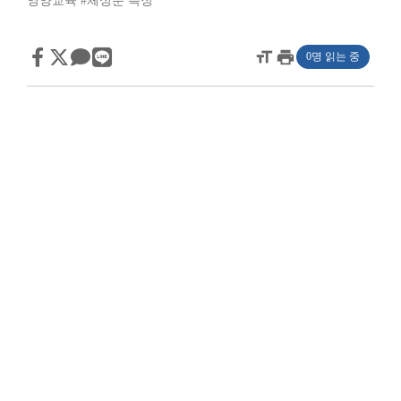
영양교육
#체성분 측정
format_size
print
0명 읽는 중