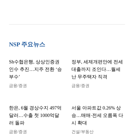
NSP 주요뉴스
Sh수협은행, 상상인증권
정부, 세제개편안에 전세
인수 추진…지주 전환 ‘승
대출까지 조인다…월세
부수’
난 무주택자 직격
금융/증권
금융/증권
한은, 6월 경상수지 497억
서울 아파트값 0.26% 상
달러…수출 첫 1000억달
승…매매·전세 오름폭 다
러 돌파
시 확대
금융/증권
건설/부동산