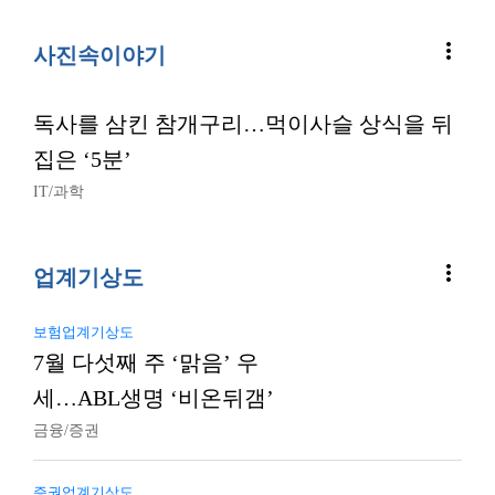
more_vert
사진속이야기
독사를 삼킨 참개구리…먹이사슬 상식을 뒤
집은 ‘5분’
IT/과학
more_vert
업계기상도
보험업계기상도
7월 다섯째 주 ‘맑음’ 우
세…ABL생명 ‘비온뒤갬’
금융/증권
증권업계기상도