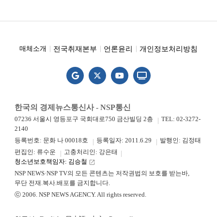
전국취재본부
언론윤리
개인정보처리방침
매체소개
한국의 경제뉴스통신사 - NSP통신
07236 서울시 영등포구 국회대로750 금산빌딩 2층
TEL: 02-3272-
2140
등록번호: 문화 나 00018호
등록일자: 2011.6.29
발행인: 김정태
편집인: 류수운
고충처리인: 강은태
청소년보호책임자: 김승철
launch
NSP NEWS·NSP TV의 모든 콘텐츠는 저작권법의 보호를 받는바,
무단 전재.복사.배포를 금지합니다.
ⓒ 2006. NSP NEWS AGENCY. All rights reserved.