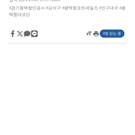
#경기평택항만공사
#김석구
#평택항포트세일즈
#인구대국
#평
택항대표단
format_size
print
0명 읽는 중