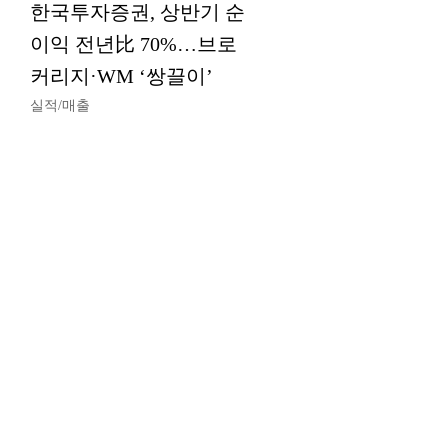
한국투자증권, 상반기 순
이익 전년比 70%…브로
커리지·WM ‘쌍끌이’
실적/매출