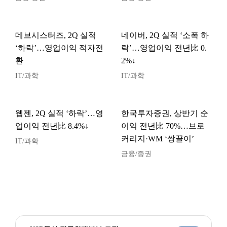
데브시스터즈, 2Q 실적
네이버, 2Q 실적 ‘소폭 하
‘하락’…영업이익 적자전
락’…영업이익 전년比 0.
환
2%↓
IT/과학
IT/과학
웹젠, 2Q 실적 ‘하락’…영
한국투자증권, 상반기 순
업이익 전년比 8.4%↓
이익 전년比 70%…브로
커리지·WM ‘쌍끌이’
IT/과학
금융/증권