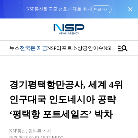
close
NSP통신을 구글 선호 매체로 추가
바로가기
manage_search
뉴스
전국은 지금
NSP리포트
소상공인
이슈
NSPTV
경기평택항만공사, 세계 4위
인구대국 인도네시아 공략
‘평택항 포트세일즈’ 박차
NSP통신
,
김병관 기자
입력 2025-09-03 15:37
KRD7