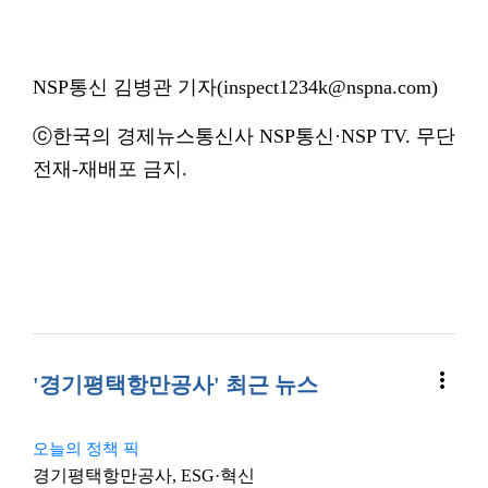
NSP통신 김병관 기자(inspect1234k@nspna.com)
ⓒ한국의 경제뉴스통신사 NSP통신·NSP TV. 무단
전재-재배포 금지.
more_vert
'경기평택항만공사' 최근 뉴스
오늘의 정책 픽
경기평택항만공사, ESG·혁신