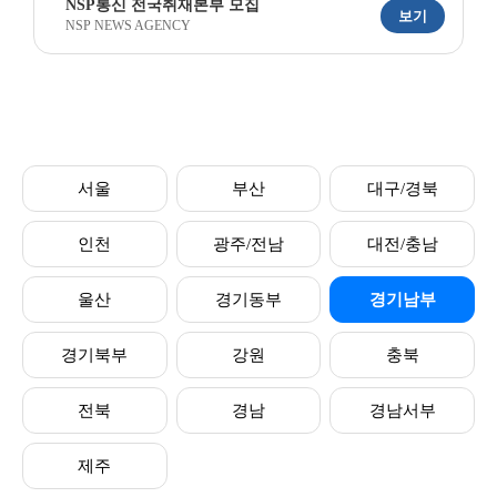
NSP통신 전국취재본부 모집
보기
NSP NEWS AGENCY
서울
부산
대구/경북
인천
광주/전남
대전/충남
울산
경기동부
경기남부
경기북부
강원
충북
전북
경남
경남서부
제주