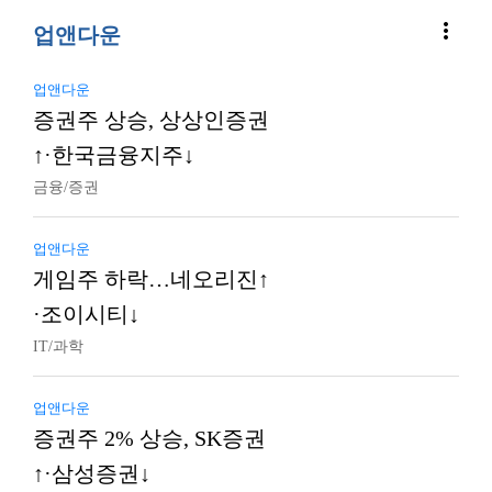
more_vert
업앤다운
업앤다운
증권주 상승, 상상인증권
↑·한국금융지주↓
금융/증권
업앤다운
게임주 하락…네오리진↑
·조이시티↓
IT/과학
업앤다운
증권주 2% 상승, SK증권
↑·삼성증권↓