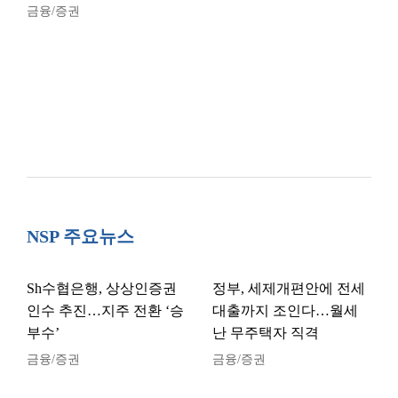
금융/증권
NSP 주요뉴스
Sh수협은행, 상상인증권
정부, 세제개편안에 전세
인수 추진…지주 전환 ‘승
대출까지 조인다…월세
부수’
난 무주택자 직격
금융/증권
금융/증권