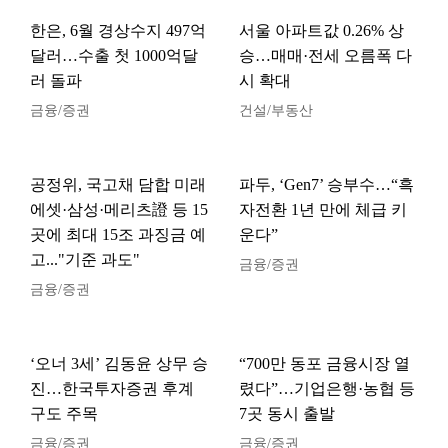
한은, 6월 경상수지 497억
서울 아파트값 0.26% 상
달러…수출 첫 1000억달
승…매매·전세 오름폭 다
러 돌파
시 확대
금융/증권
건설/부동산
공정위, 국고채 담합 미래
파두, ‘Gen7’ 승부수…“흑
에셋·삼성·메리츠證 등 15
자전환 1년 만에 체급 키
곳에 최대 15조 과징금 예
운다”
고..."기준 과도"
금융/증권
금융/증권
‘오너 3세’ 김동윤 상무 승
“700만 동포 금융시장 열
진…한국투자증권 후계
렸다”…기업은행·농협 등
구도 주목
7곳 동시 출발
금융/증권
금융/증권