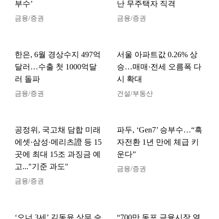
부수’
난 무주택자 직격
금융/증권
금융/증권
한은, 6월 경상수지 497억
서울 아파트값 0.26% 상
달러…수출 첫 1000억달
승…매매·전세 오름폭 다
러 돌파
시 확대
금융/증권
건설/부동산
공정위, 국고채 담합 미래
파두, ‘Gen7’ 승부수…“흑
에셋·삼성·메리츠證 등 15
자전환 1년 만에 체급 키
곳에 최대 15조 과징금 예
운다”
고..."기준 과도"
금융/증권
금융/증권
‘오너 3세’ 김동윤 상무 승
“700만 동포 금융시장 열