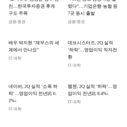
진…한국투자증권 후계
렸다”…기업은행·농협 등
구도 주목
7곳 동시 출발
금융/증권
금융/증권
배우 박지현 “제우스의 세
데브시스터즈, 2Q 실적
계에서 만나요”
‘하락’…영업이익 적자전
환
IT/과학
IT/과학
네이버, 2Q 실적 ‘소폭 하
웹젠, 2Q 실적 ‘하락’…영
락’…영업이익 전년比 0.
업이익 전년比 8.4%↓
2%↓
IT/과학
IT/과학