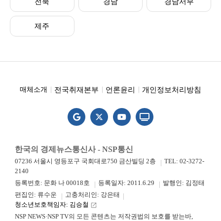
전북
경남
경남서부
제주
전국취재본부
언론윤리
개인정보처리방침
매체소개
한국의 경제뉴스통신사 - NSP통신
07236 서울시 영등포구 국회대로750 금산빌딩 2층
TEL: 02-3272-
2140
등록번호: 문화 나 00018호
등록일자: 2011.6.29
발행인: 김정태
편집인: 류수운
고충처리인: 강은태
청소년보호책임자: 김승철
launch
NSP NEWS·NSP TV의 모든 콘텐츠는 저작권법의 보호를 받는바,