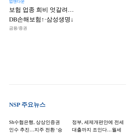
업앤다운
보험 업종 희비 엇갈려…
DB손해보험↑·삼성생명↓
금융/증권
NSP 주요뉴스
Sh수협은행, 상상인증권
정부, 세제개편안에 전세
인수 추진…지주 전환 ‘승
대출까지 조인다…월세