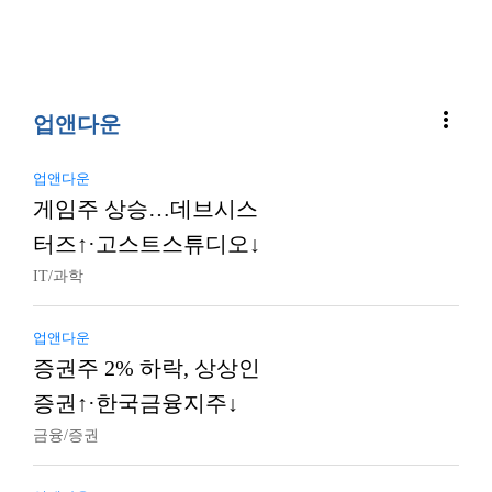
more_vert
업앤다운
업앤다운
게임주 상승…데브시스
터즈↑·고스트스튜디오↓
IT/과학
업앤다운
증권주 2% 하락, 상상인
증권↑·한국금융지주↓
금융/증권