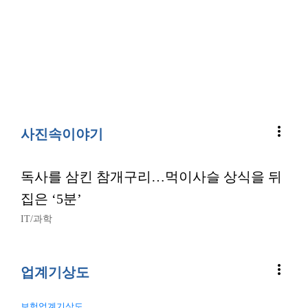
more_vert
사진속이야기
독사를 삼킨 참개구리…먹이사슬 상식을 뒤
집은 ‘5분’
IT/과학
more_vert
업계기상도
보험업계기상도