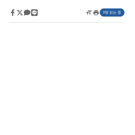
format_size
print
0명 읽는 중