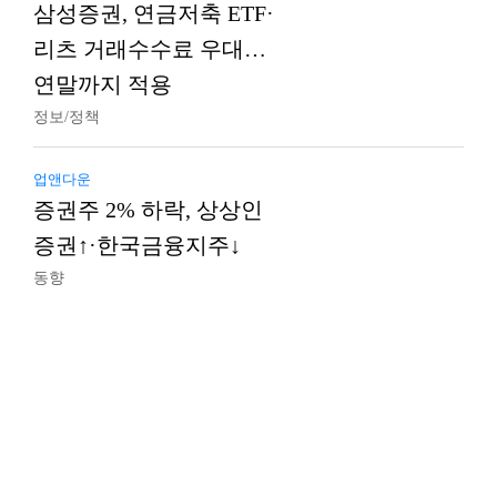
삼성증권, 연금저축 ETF·
리츠 거래수수료 우대…
연말까지 적용
정보/정책
업앤다운
증권주 2% 하락, 상상인
증권↑·한국금융지주↓
동향