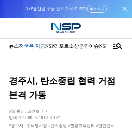
close
NSP통신을 구글 선호 매체로 추가
바로가기
manage_search
뉴스
전국은 지금
NSP리포트
소상공인
이슈
NSPTV
경주시, 탄소중립 협력 거점
본격 가동
NSP통신
,
조인호 기자
입력 2025-09-03 18:03
KRX7
#경주시
#주낙영시장
#탄소중립
#환경교육센터
#민간단체