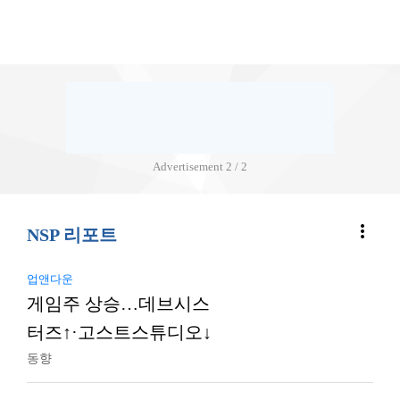
Advertisement
2 / 2
more_vert
NSP 리포트
업앤다운
게임주 상승…데브시스
터즈↑·고스트스튜디오↓
동향