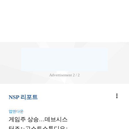
Advertisement
2 / 2
more_vert
NSP 리포트
업앤다운
게임주 상승…데브시스
터즈↑·고스트스튜디오↓