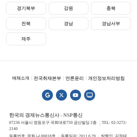
경기북부
강원
충북
전북
경남
경남서부
제주
전국취재본부
언론윤리
개인정보처리방침
매체소개
한국의 경제뉴스통신사 - NSP통신
07236 서울시 영등포구 국회대로750 금산빌딩 2층
TEL: 02-3272-
2140
등록번호: 문화 나 00018호
등록일자: 2011.6.29
발행인: 김정태