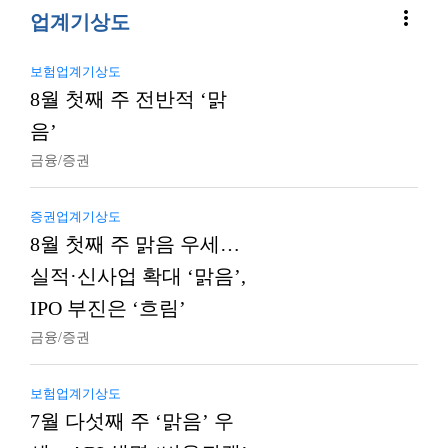
more_vert
업계기상도
보험업계기상도
8월 첫째 주 전반적 ‘맑
음’
금융/증권
증권업계기상도
8월 첫째 주 맑음 우세…
실적·신사업 확대 ‘맑음’,
IPO 부진은 ‘흐림’
금융/증권
보험업계기상도
7월 다섯째 주 ‘맑음’ 우