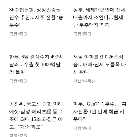
Sh수협은행, 상상인증권
정부, 세제개편안에 전세
인수 추진…지주 전환 ‘승
대출까지 조인다…월세
부수’
난 무주택자 직격
금융/증권
금융/증권
한은, 6월 경상수지 497억
서울 아파트값 0.26% 상
달러…수출 첫 1000억달
승…매매·전세 오름폭 다
러 돌파
시 확대
금융/증권
건설/부동산
공정위, 국고채 담합 미래
파두, ‘Gen7’ 승부수…“흑
에셋·삼성·메리츠證 등 15
자전환 1년 만에 체급 키
곳에 최대 15조 과징금 예
운다”
고..."기준 과도"
금융/증권
금융/증권