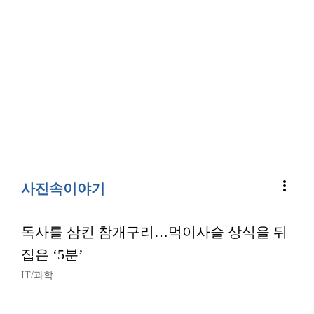
more_vert
사진속이야기
독사를 삼킨 참개구리…먹이사슬 상식을 뒤
집은 ‘5분’
IT/과학