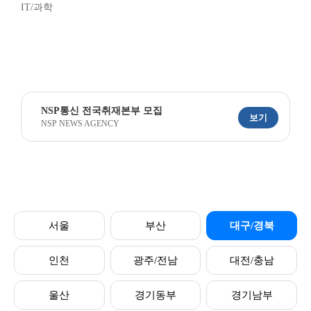
IT/과학
NSP통신 전국취재본부 모집
보기
NSP NEWS AGENCY
서울
부산
대구/경북
인천
광주/전남
대전/충남
울산
경기동부
경기남부