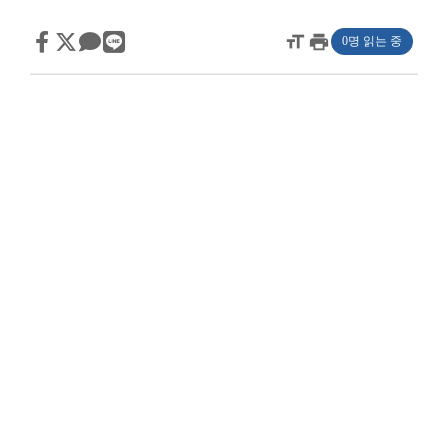
format_size
print
0명 읽는 중