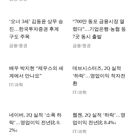
‘오너 3세’ 김동윤 상무 승
“700만 동포 금융시장 열
진…한국투자증권 후계
렸다”…기업은행·농협 등
구도 주목
7곳 동시 출발
금융/증권
금융/증권
배우 박지현 “제우스의 세
데브시스터즈, 2Q 실적
계에서 만나요”
‘하락’…영업이익 적자전
환
IT/과학
IT/과학
네이버, 2Q 실적 ‘소폭 하
웹젠, 2Q 실적 ‘하락’…영
락’…영업이익 전년比 0.
업이익 전년比 8.4%↓
2%↓
IT/과학