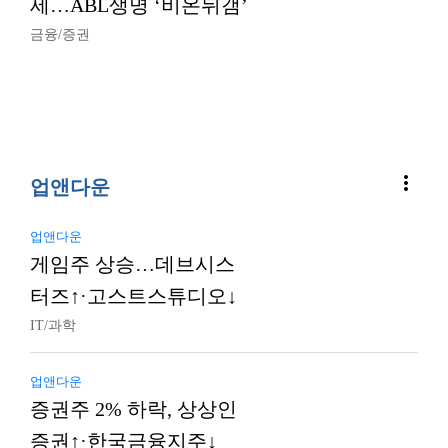
세…ABL생명 ‘비온뒤갬’
금융/증권
more_vert
업앤다운
업앤다운
게임주 상승…데브시스
터즈↑·고스트스튜디오↓
IT/과학
업앤다운
증권주 2% 하락, 상상인
증권↑·한국금융지주↓