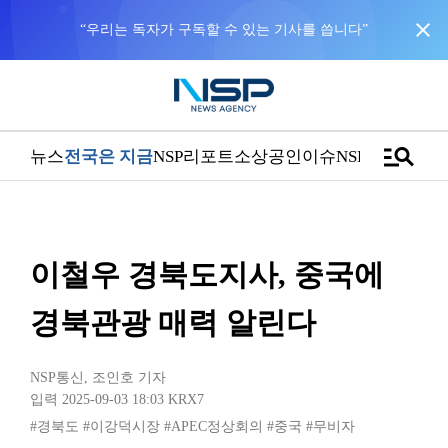
close
“우리는 독자가 구독할 수 있는 기사를 씁니다”
manage_search
뉴스
전국은 지금
NSP리포트
소상공인
이슈
NSPTV
이철우 경북도지사, 중국에
경북관광 매력 알린다
NSP통신
,
조인호 기자
입력 2025-09-03 18:03
KRX7
#경북도
#이강덕시장
#APEC정상회의
#중국
#무비자