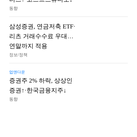
동향
삼성증권, 연금저축 ETF·
리츠 거래수수료 우대…
연말까지 적용
정보/정책
업앤다운
증권주 2% 하락, 상상인
증권↑·한국금융지주↓
동향