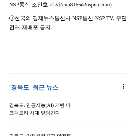
NSP통신 조인호 기자(eno8166@nspna.com)
ⓒ한국의 경제뉴스통신사 NSP통신·NSP TV. 무단
전재-재배포 금지.
more_vert
'경북도' 최근 뉴스
경북도, 인공지능(AI) 기반 다
크팩토리 시대 앞당긴다
경북도, 안전문화공연·안전토