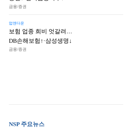
금융/증권
업앤다운
보험 업종 희비 엇갈려…
DB손해보험↑·삼성생명↓
금융/증권
NSP 주요뉴스