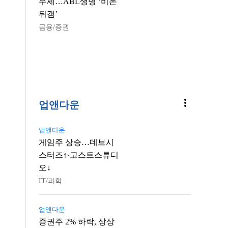
우세…ABL생명 ‘비온
뒤갬’
금융/증권
more_vert
업앤다운
업앤다운
게임주 상승…데브시
스터즈↑·고스트스튜디
오↓
IT/과학
업앤다운
증권주 2% 하락, 상상