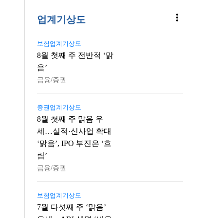
more_vert
업계기상도
보험업계기상도
8월 첫째 주 전반적 ‘맑
음’
금융/증권
증권업계기상도
8월 첫째 주 맑음 우
세…실적·신사업 확대
‘맑음’, IPO 부진은 ‘흐
림’
금융/증권
보험업계기상도
7월 다섯째 주 ‘맑음’