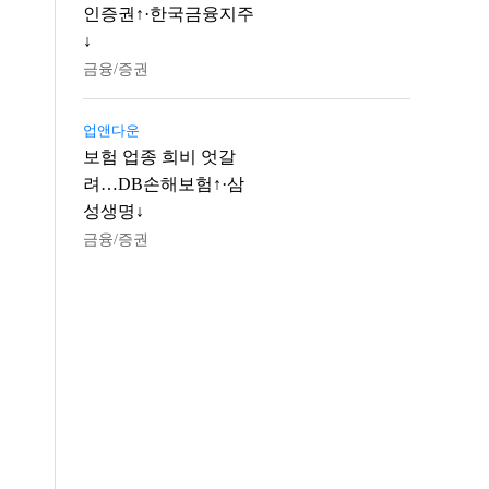
인증권↑·한국금융지주
↓
금융/증권
업앤다운
보험 업종 희비 엇갈
려…DB손해보험↑·삼
성생명↓
금융/증권