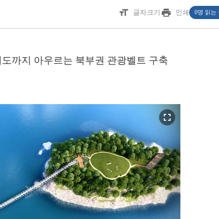
format_size
print
글자크기
인쇄
0명 읽는
래도까지 아우르는 북부권 관광벨트 구축
fullscreen