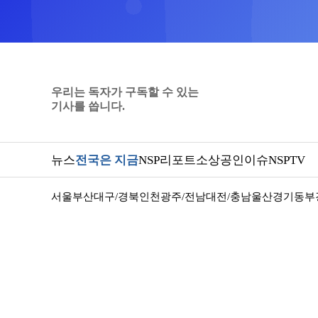
우리는 독자가 구독할 수 있는
기사를 씁니다.
뉴스
전국은 지금
NSP리포트
소상공인
이슈
NSPTV
서울
부산
대구/경북
인천
광주/전남
대전/충남
울산
경기동부