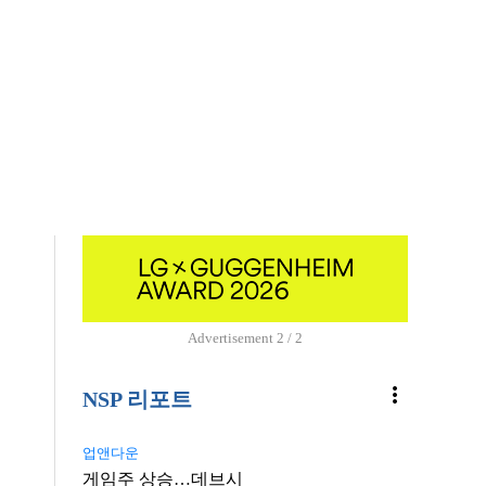
Advertisement
2 / 2
more_vert
NSP 리포트
업앤다운
게임주 상승…데브시