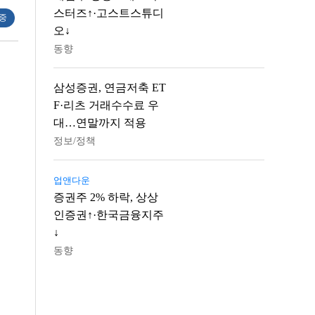
스터즈↑·고스트스튜디
 중
오↓
동향
삼성증권, 연금저축 ET
F·리츠 거래수수료 우
대…연말까지 적용
정보/정책
업앤다운
증권주 2% 하락, 상상
인증권↑·한국금융지주
↓
동향