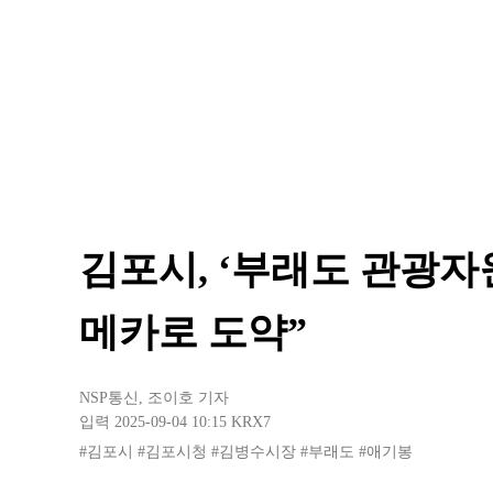
김포시, ‘부래도 관광자
메카로 도약”
NSP통신
,
조이호 기자
입력 2025-09-04 10:15
KRX7
#김포시
#김포시청
#김병수시장
#부래도
#애기봉