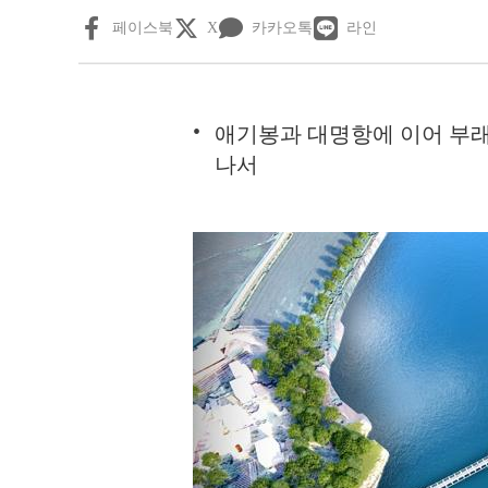
페이스북
X
카카오톡
라인
애기봉과 대명항에 이어 부
나서