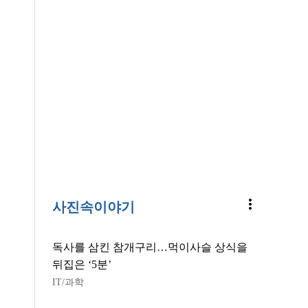
more_vert
사진속이야기
독사를 삼킨 참개구리…먹이사슬 상식을
뒤집은 ‘5분’
IT/과학