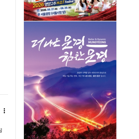
more_vert
칭