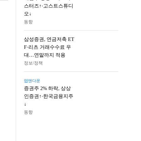
스터즈↑·고스트스튜디
오↓
동향
삼성증권, 연금저축 ET
F·리츠 거래수수료 우
대…연말까지 적용
정보/정책
업앤다운
증권주 2% 하락, 상상
인증권↑·한국금융지주
↓
동향