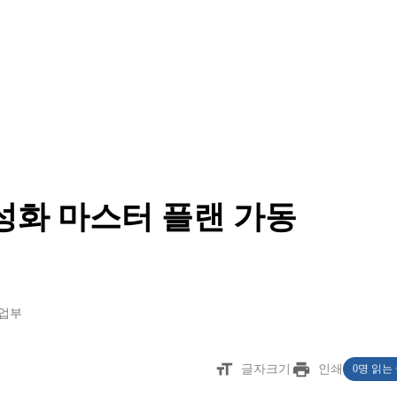
성화 마스터 플랜 가동
업부
format_size
print
글자크기
인쇄
0명 읽는