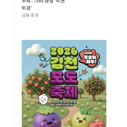
우세…ABL생명 ‘비온
뒤갬’
금융/증권