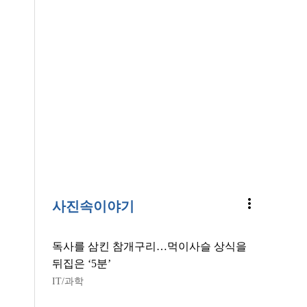
more_vert
사진속이야기
독사를 삼킨 참개구리…먹이사슬 상식을
뒤집은 ‘5분’
IT/과학