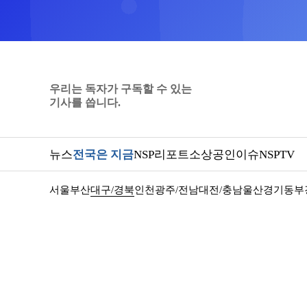
우리는 독자가 구독할 수 있는
기사를 씁니다.
뉴스
전국은 지금
NSP리포트
소상공인
이슈
NSPTV
서울
부산
대구/경북
인천
광주/전남
대전/충남
울산
경기동부