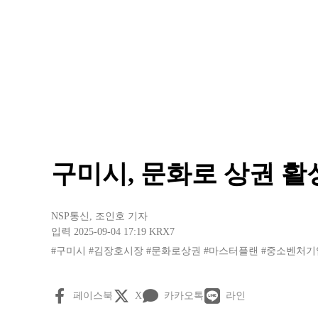
구미시, 문화로 상권 활
NSP통신
,
조인호 기자
입력 2025-09-04 17:19
KRX7
#구미시
#김장호시장
#문화로상권
#마스터플랜
#중소벤처기
페이스북
X
카카오톡
라인