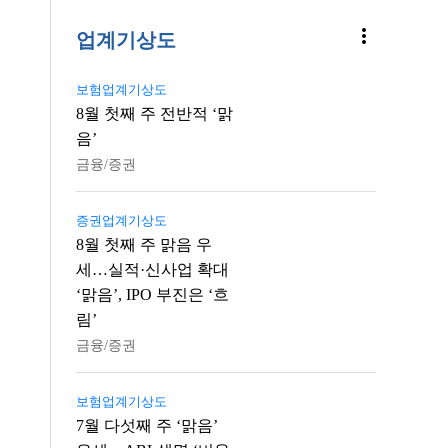
more_vert
업계기상도
보험업계기상도
8월 첫째 주 전반적 ‘맑
음’
금융/증권
증권업계기상도
8월 첫째 주 맑음 우
세…실적·신사업 확대
‘맑음’, IPO 부진은 ‘흐
림’
금융/증권
보험업계기상도
7월 다섯째 주 ‘맑음’