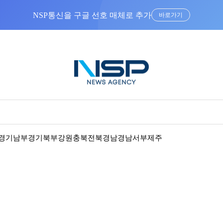
NSP통신을 구글 선호 매체로 추가
바로가기
경기남부
경기북부
강원
충북
전북
경남
경남서부
제주