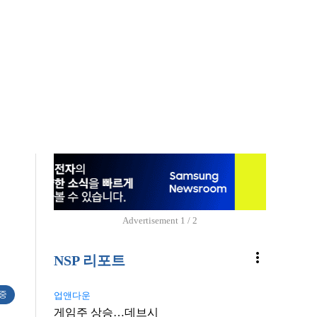
Advertisement
1 / 2
more_vert
NSP 리포트
 중
업앤다운
게임주 상승…데브시