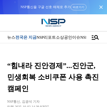
close
NSP통신을 구글 선호 매체로 추가
바로가기
manage_search
뉴스
전국은 지금
NSP리포트
소상공인
이슈
NSPTV
“힘내라 진안경제”...진안군,
민생회복 소비쿠폰 사용 촉진
캠페인
NSP통신
,
김광석 기자
입력 2025-10-02 14:39
KRD7