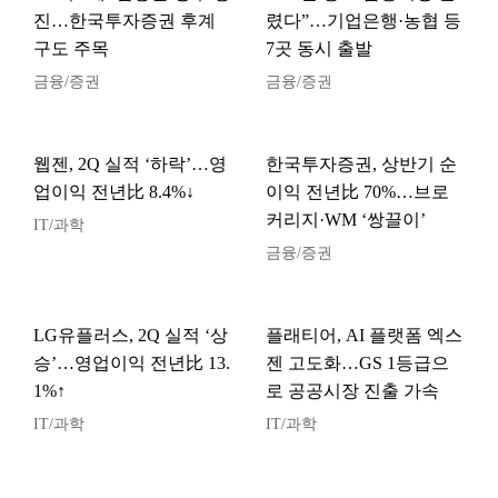
진…한국투자증권 후계
렸다”…기업은행·농협 등
구도 주목
7곳 동시 출발
금융/증권
금융/증권
웹젠, 2Q 실적 ‘하락’…영
한국투자증권, 상반기 순
업이익 전년比 8.4%↓
이익 전년比 70%…브로
커리지·WM ‘쌍끌이’
IT/과학
금융/증권
LG유플러스, 2Q 실적 ‘상
플래티어, AI 플랫폼 엑스
승’…영업이익 전년比 13.
젠 고도화…GS 1등급으
1%↑
로 공공시장 진출 가속
IT/과학
IT/과학