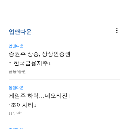
more_vert
업앤다운
업앤다운
증권주 상승, 상상인증권
↑·한국금융지주↓
금융/증권
업앤다운
게임주 하락…네오리진↑
·조이시티↓
IT/과학