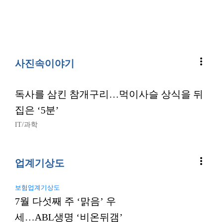
more_vert
사진속이야기
독사를 삼킨 참개구리…먹이사슬 상식을 뒤
집은 ‘5분’
IT/과학
more_vert
업계기상도
보험업계기상도
7월 다섯째 주 ‘맑음’ 우
세…ABL생명 ‘비온뒤갬’