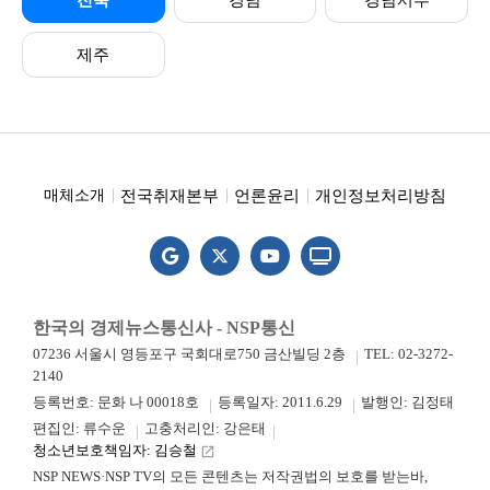
전북
경남
경남서부
제주
전국취재본부
언론윤리
개인정보처리방침
매체소개
한국의 경제뉴스통신사 - NSP통신
07236 서울시 영등포구 국회대로750 금산빌딩 2층
TEL: 02-3272-
2140
등록번호: 문화 나 00018호
등록일자: 2011.6.29
발행인: 김정태
편집인: 류수운
고충처리인: 강은태
청소년보호책임자: 김승철
launch
NSP NEWS·NSP TV의 모든 콘텐츠는 저작권법의 보호를 받는바,