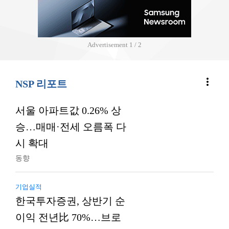
Advertisement
2 / 2
more_vert
NSP 리포트
서울 아파트값 0.26% 상
승…매매·전세 오름폭 다
시 확대
동향
기업실적
한국투자증권, 상반기 순
이익 전년比 70%…브로