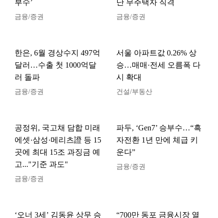
부수’
난 무주택자 직격
금융/증권
금융/증권
한은, 6월 경상수지 497억
서울 아파트값 0.26% 상
달러…수출 첫 1000억달
승…매매·전세 오름폭 다
러 돌파
시 확대
금융/증권
건설/부동산
공정위, 국고채 담합 미래
파두, ‘Gen7’ 승부수…“흑
에셋·삼성·메리츠證 등 15
자전환 1년 만에 체급 키
곳에 최대 15조 과징금 예
운다”
고..."기준 과도"
금융/증권
금융/증권
‘오너 3세’ 김동윤 상무 승
“700만 동포 금융시장 열