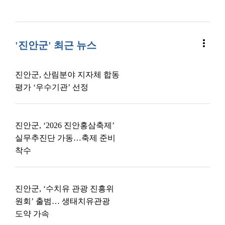
more_vert
'진안군' 최근 뉴스
진안군, 산림분야 지자체 합동
평가 ‘우수기관’ 선정
진안군, ‘2026 진안홍삼축제’
실무추진단 가동…축제 준비
착수
진안군, ‘수치유 관광 진흥위
원회’ 출범… 생태치유관광
도약 가속