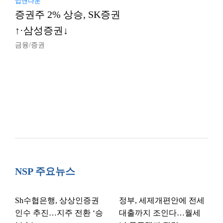
업앤다운
증권주 2% 상승, SK증권
↑·삼성증권↓
금융/증권
NSP 주요뉴스
Sh수협은행, 상상인증권
정부, 세제개편안에 전세
인수 추진…지주 전환 ‘승
대출까지 조인다…월세