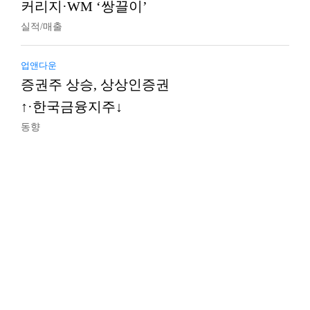
커리지·WM ‘쌍끌이’
실적/매출
업앤다운
증권주 상승, 상상인증권
↑·한국금융지주↓
동향