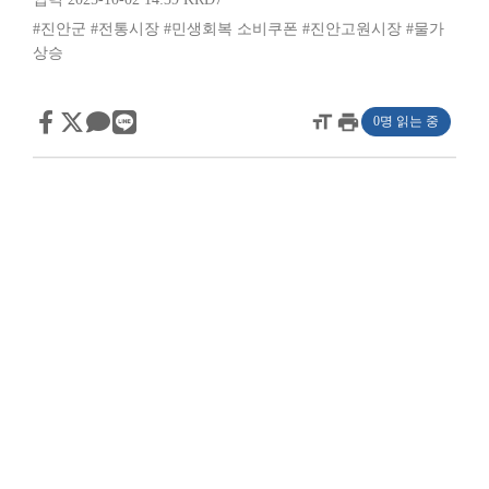
#진안군
#전통시장
#민생회복 소비쿠폰
#진안고원시장
#물가
상승
format_size
print
0명 읽는 중