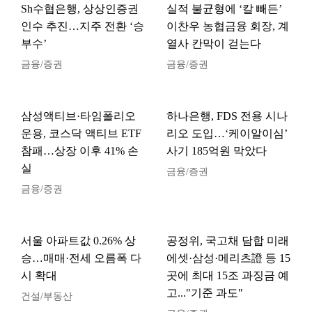
Sh수협은행, 상상인증권
실적 불균형에 ‘칼 빼든’
인수 추진…지주 전환 ‘승
이찬우 농협금융 회장, 계
부수’
열사 칸막이 걷는다
금융/증권
금융/증권
삼성액티브·타임폴리오
하나은행, FDS 전용 시나
운용, 코스닥 액티브 ETF
리오 도입…‘케이알이심’
참패…상장 이후 41% 손
사기 185억원 막았다
실
금융/증권
금융/증권
서울 아파트값 0.26% 상
공정위, 국고채 담합 미래
승…매매·전세 오름폭 다
에셋·삼성·메리츠證 등 15
시 확대
곳에 최대 15조 과징금 예
고..."기준 과도"
건설/부동산