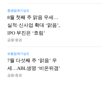
증권업계기상도
8월 첫째 주 맑음 우세…
실적·신사업 확대 ‘맑음’,
IPO 부진은 ‘흐림’
금융/증권
보험업계기상도
7월 다섯째 주 ‘맑음’ 우
세…ABL생명 ‘비온뒤갬’
금융/증권