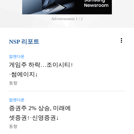
Advertisement
2 / 2
more_vert
NSP 리포트
업앤다운
게임주 하락…조이시티↑
·썸에이지↓
동향
업앤다운
증권주 2% 상승, 미래에
셋증권↑·신영증권↓
동향