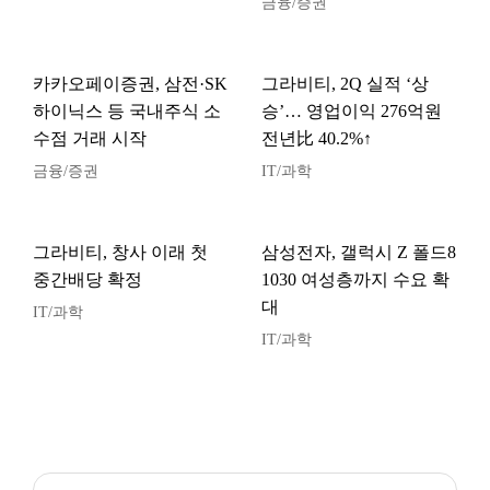
금융/증권
카카오페이증권, 삼전·SK
그라비티, 2Q 실적 ‘상
하이닉스 등 국내주식 소
승’… 영업이익 276억원
수점 거래 시작
전년比 40.2%↑
금융/증권
IT/과학
그라비티, 창사 이래 첫
삼성전자, 갤럭시 Z 폴드8
중간배당 확정
1030 여성층까지 수요 확
대
IT/과학
IT/과학