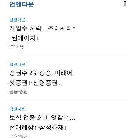
more_vert
업앤다운
업앤다운
게임주 하락…조이시티↑
·썸에이지↓
IT/과학
업앤다운
증권주 2% 상승, 미래에
셋증권↑·신영증권↓
금융/증권
업앤다운
보험 업종 희비 엇갈려…
현대해상↑·삼성화재↓
금융/증권