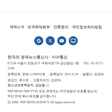
전국취재본부
언론윤리
개인정보처리방침
매체소개
한국의 경제뉴스통신사 - NSP통신
07236 서울시 영등포구 국회대로750 금산빌딩 2층
TEL: 02-3272-
2140
등록번호: 문화 나 00018호
등록일자: 2011.6.29
발행인: 김정태
편집인: 류수운
고충처리인: 강은태
청소년보호책임자: 김승철
launch
NSP NEWS·NSP TV의 모든 콘텐츠는 저작권법의 보호를 받는바,
무단 전재.복사.배포를 금지합니다.
ⓒ 2006. NSP NEWS AGENCY. All rights reserved.