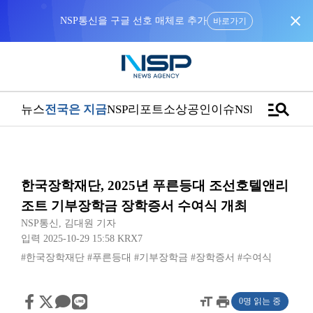
close
NSP통신을 구글 선호 매체로 추가
바로가기
manage_search
뉴스
전국은 지금
NSP리포트
소상공인
이슈
NSPTV
한국장학재단, 2025년 푸른등대 조선호텔앤리
조트 기부장학금 장학증서 수여식 개최
NSP통신
,
김대원 기자
입력 2025-10-29 15:58
KRX7
#한국장학재단
#푸른등대
#기부장학금
#장학증서
#수여식
format_size
print
0명 읽는 중