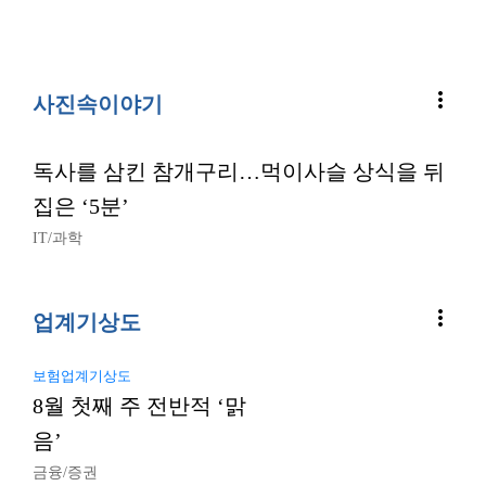
more_vert
사진속이야기
독사를 삼킨 참개구리…먹이사슬 상식을 뒤
집은 ‘5분’
IT/과학
more_vert
업계기상도
보험업계기상도
8월 첫째 주 전반적 ‘맑
음’
금융/증권