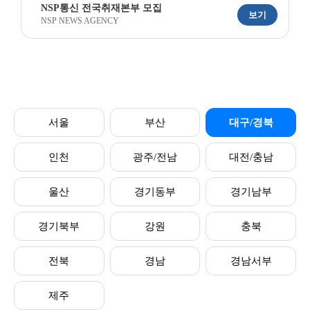
NSP통신 전국취재본부 모집
보기
NSP NEWS AGENCY
서울
부산
대구/경북
인천
광주/전남
대전/충남
울산
경기동부
경기남부
경기북부
강원
충북
전북
경남
경남서부
제주