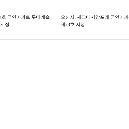
24호 금연아파트 롯데캐슬
오산시, 세교데시앙포레 금연아
 지정
제23호 지정