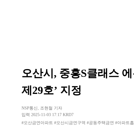
오산시, 중흥S클래스 
제29호’ 지정
NSP통신
,
조현철 기자
입력 2025-11-03 17:17
KRD7
#오산금연아파트
#오산시금연구역
#공동주택금연
#아파트