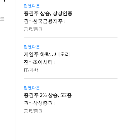
업앤다운
증권주 상승, 상상인증
파트
권↑·한국금융지주↓
금융/증권
업앤다운
게임주 하락…네오리
진↑·조이시티↓
IT/과학
업앤다운
증권주 2% 상승, SK증
권↑·삼성증권↓
금융/증권