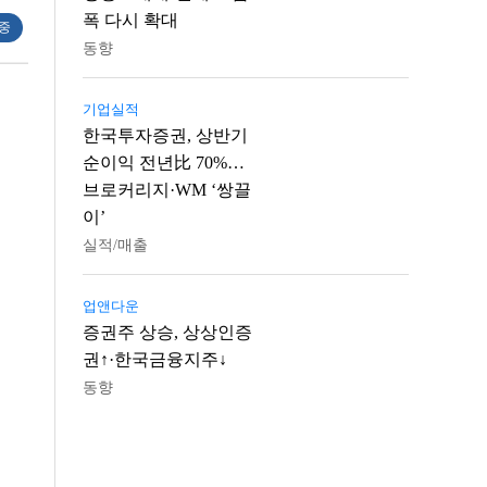
폭 다시 확대
 중
동향
기업실적
한국투자증권, 상반기
순이익 전년比 70%…
브로커리지·WM ‘쌍끌
이’
실적/매출
업앤다운
증권주 상승, 상상인증
권↑·한국금융지주↓
동향