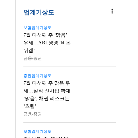
more_vert
업계기상도
보험업계기상도
7월 다섯째 주 ‘맑음’
우세…ABL생명 ‘비온
뒤갬’
금융/증권
증권업계기상도
7월 다섯째 주 맑음 우
세…실적·신사업 확대
‘맑음’, 채권 리스크는
‘흐림’
금융/증권
보험업계기상도