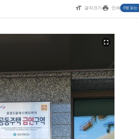
format_size
print
글자크기
인쇄
0명 읽는
fullscreen