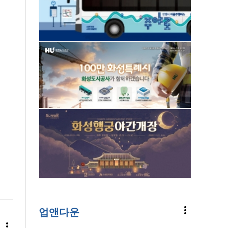
more_vert
업앤다운
more_vert