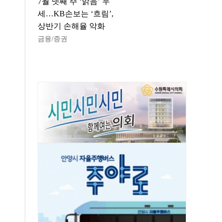
7월 넷째 주 ‘맑음’ 우
세…KB손보는 ‘흐림’,
상반기 손해율 악화
금융/증권