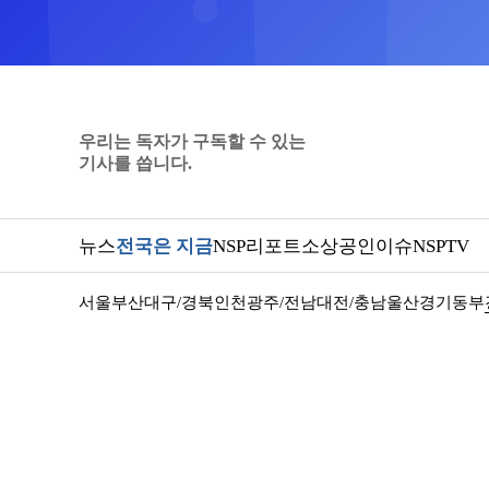
우리는 독자가 구독할 수 있는
기사를 씁니다.
뉴스
전국은 지금
NSP리포트
소상공인
이슈
NSPTV
서울
부산
대구/경북
인천
광주/전남
대전/충남
울산
경기동부