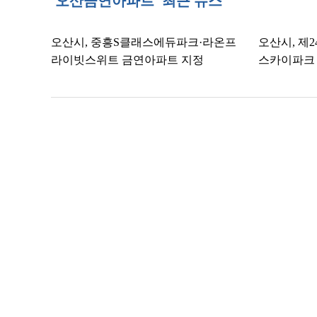
'오산금연아파트' 최근 뉴스
오산시, 중흥S클래스에듀파크·라온프
오산시, 제
라이빗스위트 금연아파트 지정
스카이파크