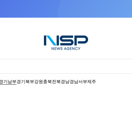
NSP통신을 구글 선호 매체로 추가
바로가기
경기남부
경기북부
강원
충북
전북
경남
경남서부
제주