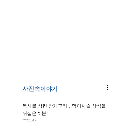
more_vert
사진속이야기
독사를 삼킨 참개구리…먹이사슬 상식을
뒤집은 ‘5분’
IT/과학