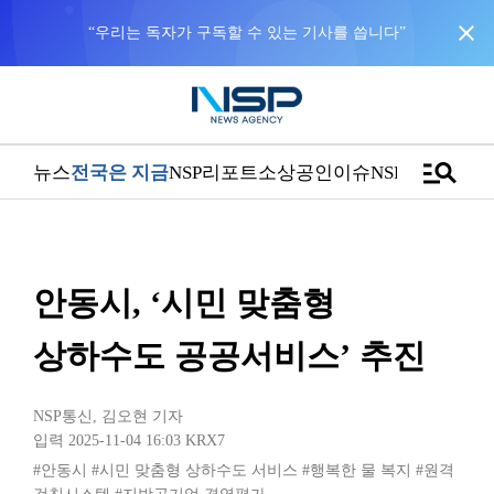
close
“우리는 독자가 구독할 수 있는 기사를 씁니다”
manage_search
뉴스
전국은 지금
NSP리포트
소상공인
이슈
NSPTV
안동시, ‘시민 맞춤형
상하수도 공공서비스’ 추진
NSP통신
,
김오현 기자
입력 2025-11-04 16:03
KRX7
#안동시
#시민 맞춤형 상하수도 서비스
#행복한 물 복지
#원격