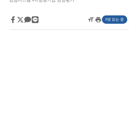
검침시스템
#지방공기업 경영평가
format_size
print
0명 읽는 중