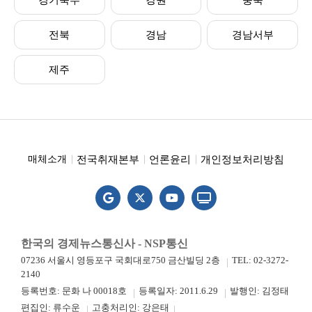
경기북부
강원
충북
전북
경남
경남서부
제주
전국취재본부
언론윤리
개인정보처리방침
매체소개
한국의 경제뉴스통신사 - NSP통신
07236 서울시 영등포구 국회대로750 금산빌딩 2층
TEL: 02-3272-
2140
등록번호: 문화 나 00018호
등록일자: 2011.6.29
발행인: 김정태
편집인: 류수운
고충처리인: 강은태