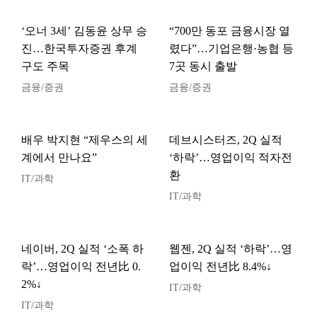
‘오너 3세’ 김동윤 상무 승
“700만 동포 금융시장 열
진…한국투자증권 후계
렸다”…기업은행·농협 등
구도 주목
7곳 동시 출발
금융/증권
금융/증권
배우 박지현 “제우스의 세
데브시스터즈, 2Q 실적
계에서 만나요”
‘하락’…영업이익 적자전
환
IT/과학
IT/과학
네이버, 2Q 실적 ‘소폭 하
웹젠, 2Q 실적 ‘하락’…영
락’…영업이익 전년比 0.
업이익 전년比 8.4%↓
2%↓
IT/과학
IT/과학