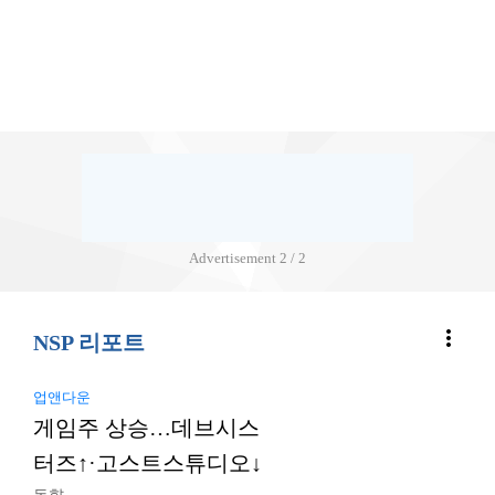
Advertisement
2 / 2
more_vert
NSP 리포트
업앤다운
게임주 상승…데브시스
터즈↑·고스트스튜디오↓