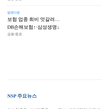
업앤다운
보험 업종 희비 엇갈려…
DB손해보험↑·삼성생명↓
금융/증권
NSP 주요뉴스