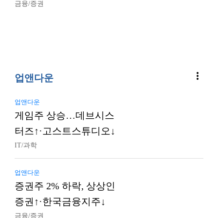
금융/증권
more_vert
업앤다운
업앤다운
게임주 상승…데브시스
터즈↑·고스트스튜디오↓
IT/과학
업앤다운
증권주 2% 하락, 상상인
증권↑·한국금융지주↓
금융/증권