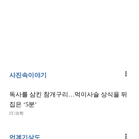
more_vert
사진속이야기
독사를 삼킨 참개구리…먹이사슬 상식을 뒤
집은 ‘5분’
IT/과학
more_vert
업계기상도