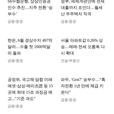
Sh수협은행, 상상인증권
정부, 세제개편안에 전세
인수 추진…지주 전환 ‘승
대출까지 조인다…월세
부수’
난 무주택자 직격
금융/증권
금융/증권
한은, 6월 경상수지 497억
서울 아파트값 0.26% 상
달러…수출 첫 1000억달
승…매매·전세 오름폭 다
러 돌파
시 확대
금융/증권
건설/부동산
공정위, 국고채 담합 미래
파두, ‘Gen7’ 승부수…“흑
에셋·삼성·메리츠證 등 15
자전환 1년 만에 체급 키
곳에 최대 15조 과징금 예
운다”
고..."기준 과도"
금융/증권
금융/증권