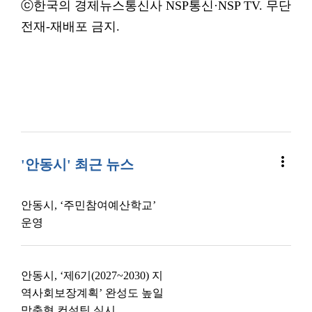
ⓒ한국의 경제뉴스통신사 NSP통신·NSP TV. 무단
전재-재배포 금지.
more_vert
'안동시' 최근 뉴스
안동시, ‘주민참여예산학교’
운영
안동시, ‘제6기(2027~2030) 지
역사회보장계획’ 완성도 높일
맞춤형 컨설팅 실시