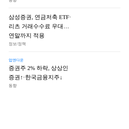
동향
삼성증권, 연금저축 ETF·
리츠 거래수수료 우대…
연말까지 적용
정보/정책
업앤다운
증권주 2% 하락, 상상인
증권↑·한국금융지주↓
동향