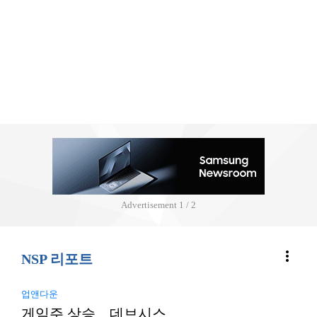
Advertisement
2 / 2
more_vert
NSP 리포트
업앤다운
게임주 상승…데브시스