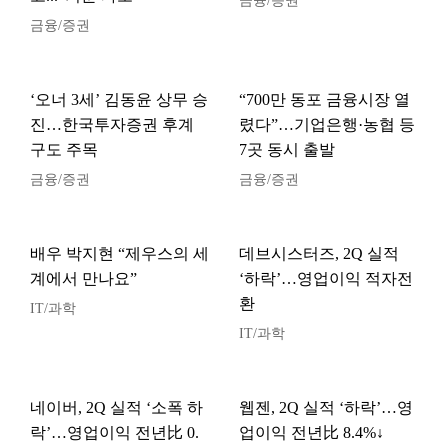
금융/증권
금융/증권
‘오너 3세’ 김동윤 상무 승
“700만 동포 금융시장 열
진…한국투자증권 후계
렸다”…기업은행·농협 등
구도 주목
7곳 동시 출발
금융/증권
금융/증권
배우 박지현 “제우스의 세
데브시스터즈, 2Q 실적
계에서 만나요”
‘하락’…영업이익 적자전
환
IT/과학
IT/과학
네이버, 2Q 실적 ‘소폭 하
웹젠, 2Q 실적 ‘하락’…영
락’…영업이익 전년比 0.
업이익 전년比 8.4%↓