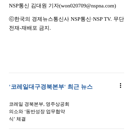
NSP통신 김대원 기자(won020709@nspna.com)
ⓒ한국의 경제뉴스통신사 NSP통신·NSP TV. 무단
전재-재배포 금지.
more_vert
'코레일대구경북본부' 최근 뉴스
코레일 경북본부, 영주상공회
의소와 ‘동반성장 업무협약
식’ 체결