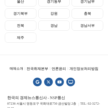
울산
경기동부
경기남부
경기북부
강원
충북
전북
경남
경남서부
제주
전국취재본부
언론윤리
개인정보처리방침
매체소개
한국의 경제뉴스통신사 - NSP통신
07236 서울시 영등포구 국회대로750 금산빌딩 2층
TEL: 02-3272-