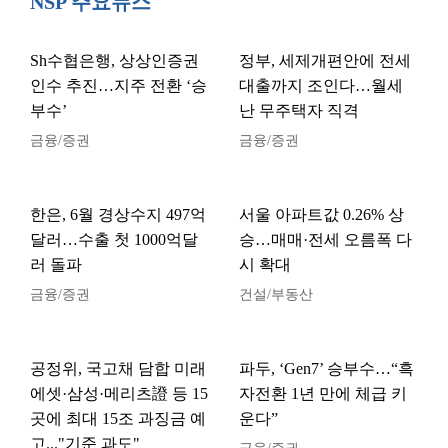
NSP 주요뉴스
Sh수협은행, 상상인증권
정부, 세제개편안에 전세
인수 추진…지주 전환 ‘승
대출까지 조인다…월세
부수’
난 무주택자 직격
금융/증권
금융/증권
한은, 6월 경상수지 497억
서울 아파트값 0.26% 상
달러…수출 첫 1000억달
승…매매·전세 오름폭 다
러 돌파
시 확대
금융/증권
건설/부동산
공정위, 국고채 담합 미래
파두, ‘Gen7’ 승부수…“흑
에셋·삼성·메리츠證 등 15
자전환 1년 만에 체급 키
곳에 최대 15조 과징금 예
운다”
고..."기준 과도"