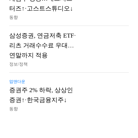
터즈↑·고스트스튜디오↓
동향
삼성증권, 연금저축 ETF·
리츠 거래수수료 우대…
연말까지 적용
정보/정책
업앤다운
증권주 2% 하락, 상상인
증권↑·한국금융지주↓
동향