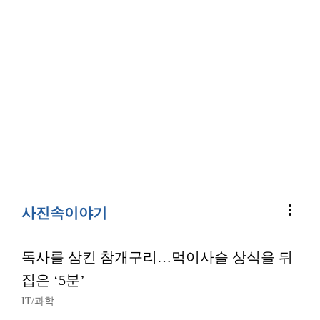
more_vert
사진속이야기
독사를 삼킨 참개구리…먹이사슬 상식을 뒤
집은 ‘5분’
IT/과학