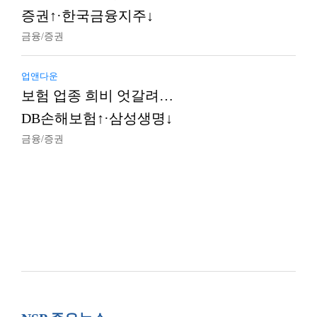
증권↑·한국금융지주↓
금융/증권
업앤다운
보험 업종 희비 엇갈려…
DB손해보험↑·삼성생명↓
금융/증권