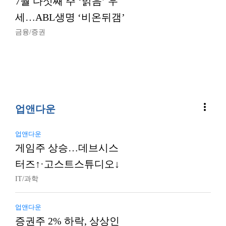
7월 다섯째 주 ‘맑음’ 우
세…ABL생명 ‘비온뒤갬’
금융/증권
more_vert
업앤다운
업앤다운
게임주 상승…데브시스
터즈↑·고스트스튜디오↓
IT/과학
업앤다운
증권주 2% 하락, 상상인