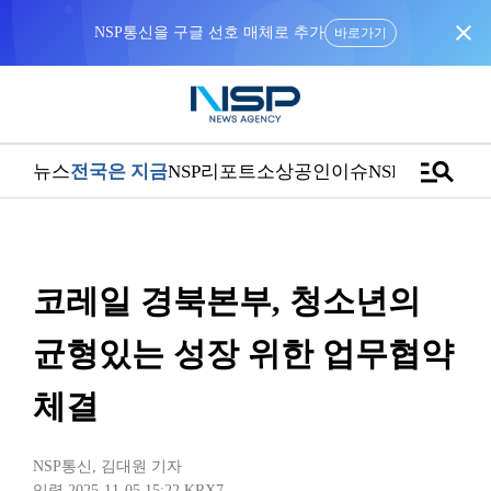
close
NSP통신을 구글 선호 매체로 추가
바로가기
manage_search
뉴스
전국은 지금
NSP리포트
소상공인
이슈
NSPTV
코레일 경북본부, 청소년의
균형있는 성장 위한 업무협약
체결
NSP통신
,
김대원 기자
입력 2025-11-05 15:22
KRX7