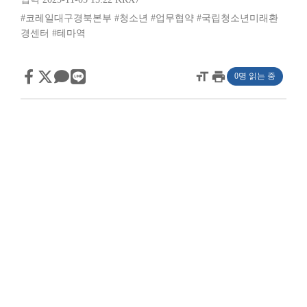
#코레일대구경북본부
#청소년
#업무협약
#국립청소년미래환
경센터
#테마역
format_size
print
0명 읽는 중