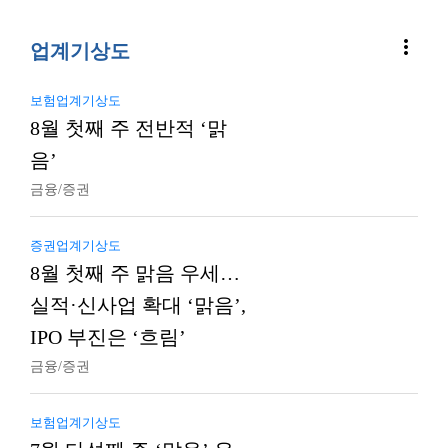
more_vert
업계기상도
보험업계기상도
8월 첫째 주 전반적 ‘맑
음’
금융/증권
증권업계기상도
8월 첫째 주 맑음 우세…
실적·신사업 확대 ‘맑음’,
IPO 부진은 ‘흐림’
금융/증권
보험업계기상도