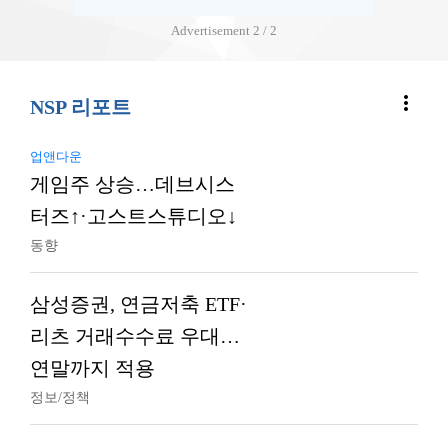
Advertisement
2 / 2
more_vert
NSP 리포트
업앤다운
게임주 상승…데브시스
터즈↑·고스트스튜디오↓
동향
삼성증권, 연금저축 ETF·
리츠 거래수수료 우대…
연말까지 적용
정보/정책