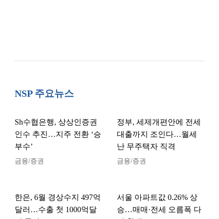
NSP 주요뉴스
Sh수협은행, 상상인증권
정부, 세제개편안에 전세
인수 추진…지주 전환 ‘승
대출까지 조인다…월세
부수’
난 무주택자 직격
금융/증권
금융/증권
한은, 6월 경상수지 497억
서울 아파트값 0.26% 상
달러…수출 첫 1000억달
승…매매·전세 오름폭 다