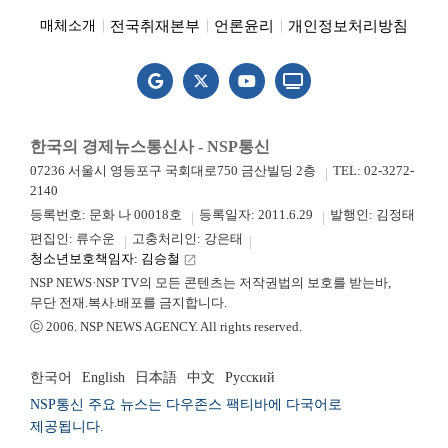
전국취재본부
언론윤리
개인정보처리방침
매체소개
한국의 경제뉴스통신사 - NSP통신
07236 서울시 영등포구 국회대로750 금산빌딩 2층
TEL: 02-3272-
2140
등록번호: 문화 나 00018호
등록일자: 2011.6.29
발행인: 김정태
편집인: 류수운
고충처리인: 강은태
청소년보호책임자: 김승철
launch
NSP NEWS·NSP TV의 모든 콘텐츠는 저작권법의 보호를 받는바,
무단 전재.복사.배포를 금지합니다.
ⓒ 2006. NSP NEWS AGENCY. All rights reserved.
한국어
English
日本語
中文
Русский
NSP통신 주요 뉴스는 다우존스 팩티바에 다국어로
제공됩니다.