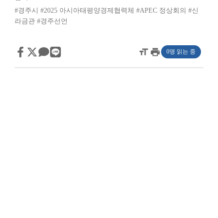
#경주시
#2025 아시아태평양경제협력체
#APEC 정상회의
#신
라금관
#경주선언
format_size
print
0명 읽는 중