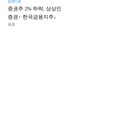
업앤다운
증권주 2% 하락, 상상인
증권↑·한국금융지주↓
동향