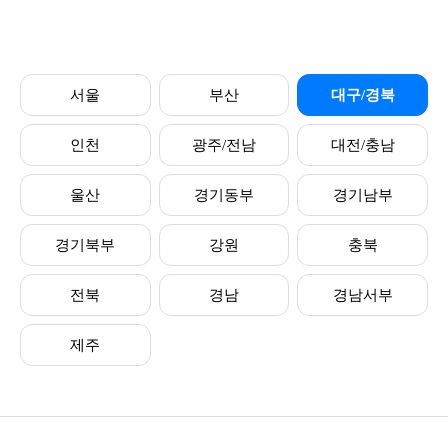
서울
부산
대구/경북
인천
광주/전남
대전/충남
울산
경기동부
경기남부
경기북부
강원
충북
전북
경남
경남서부
제주