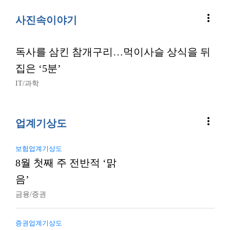
more_vert
사진속이야기
독사를 삼킨 참개구리…먹이사슬 상식을 뒤
집은 ‘5분’
IT/과학
more_vert
업계기상도
보험업계기상도
8월 첫째 주 전반적 ‘맑
음’
금융/증권
증권업계기상도