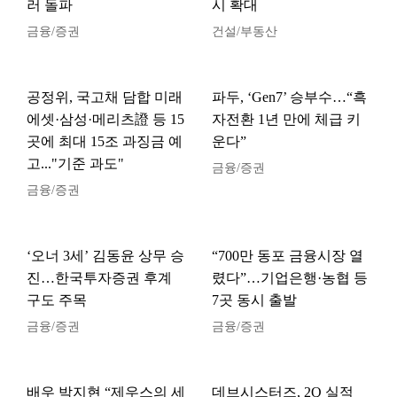
러 돌파
시 확대
금융/증권
건설/부동산
공정위, 국고채 담합 미래
파두, ‘Gen7’ 승부수…“흑
에셋·삼성·메리츠證 등 15
자전환 1년 만에 체급 키
곳에 최대 15조 과징금 예
운다”
고..."기준 과도"
금융/증권
금융/증권
‘오너 3세’ 김동윤 상무 승
“700만 동포 금융시장 열
진…한국투자증권 후계
렸다”…기업은행·농협 등
구도 주목
7곳 동시 출발
금융/증권
금융/증권
배우 박지현 “제우스의 세
데브시스터즈, 2Q 실적