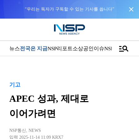
close
NSP통신을 구글 선호 매체로 추가
바로가기
manage_search
뉴스
전국은 지금
NSP리포트
소상공인
이슈
NSPTV
기고
APEC 성과, 제대로
이어가려면
NSP통신
,
NEWS
입력 2025-11-14 11:09
KRX7