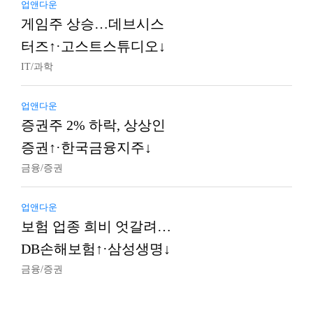
업앤다운
게임주 상승…데브시스
터즈↑·고스트스튜디오↓
IT/과학
업앤다운
증권주 2% 하락, 상상인
증권↑·한국금융지주↓
금융/증권
업앤다운
보험 업종 희비 엇갈려…
DB손해보험↑·삼성생명↓
금융/증권