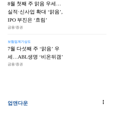
8월 첫째 주 맑음 우세…
실적·신사업 확대 ‘맑음’,
IPO 부진은 ‘흐림’
금융/증권
보험업계기상도
7월 다섯째 주 ‘맑음’ 우
세…ABL생명 ‘비온뒤갬’
금융/증권
more_vert
업앤다운