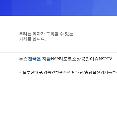
우리는 독자가 구독할 수 있는
기사를 씁니다.
뉴스
전국은 지금
NSP리포트
소상공인
이슈
NSPTV
서울
부산
대구/경북
인천
광주/전남
대전/충남
울산
경기동부