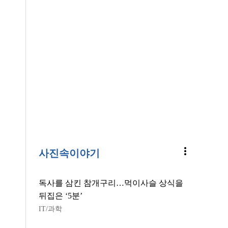
more_vert
사진속이야기
독사를 삼킨 참개구리…먹이사슬 상식을
뒤집은 ‘5분’
IT/과학