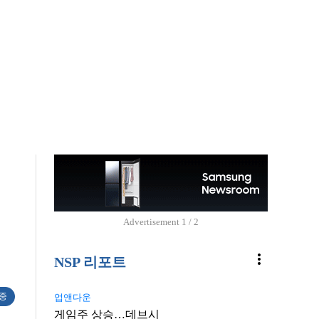
Advertisement
1 / 2
more_vert
NSP 리포트
 중
업앤다운
게임주 상승…데브시