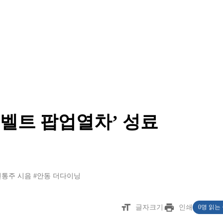
 벨트 팝업열차’ 성료
전통주 시음
#안동 더다이닝
format_size
print
글자크기
인쇄
0명 읽는