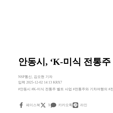
안동시, ‘K-미식 전통주
NSP통신
,
김오현 기자
입력 2025-12-02 14:13
KRX7
#안동시
#K-미식 전통주 벨트 사업
#전통주와 기차여행의
#
페이스북
X
카카오톡
라인