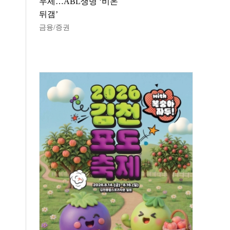
우세…ABL생명 ‘비온
뒤갬’
금융/증권