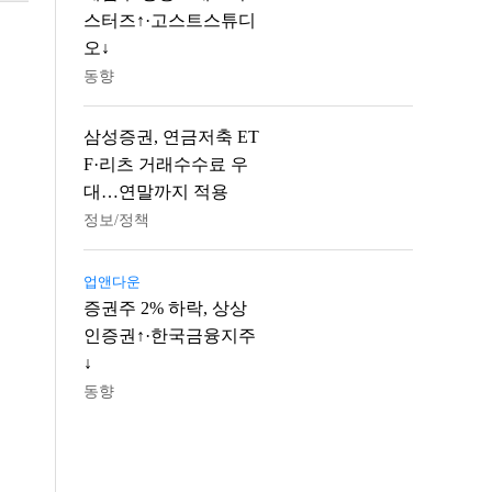
스터즈↑·고스트스튜디
오↓
동향
삼성증권, 연금저축 ET
F·리츠 거래수수료 우
대…연말까지 적용
정보/정책
업앤다운
증권주 2% 하락, 상상
인증권↑·한국금융지주
↓
동향