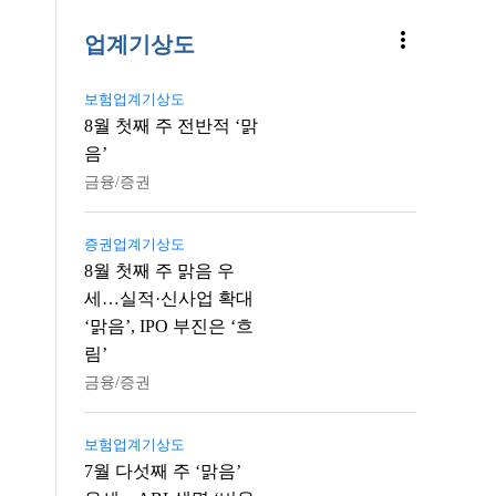
more_vert
업계기상도
보험업계기상도
8월 첫째 주 전반적 ‘맑
음’
금융/증권
증권업계기상도
8월 첫째 주 맑음 우
세…실적·신사업 확대
‘맑음’, IPO 부진은 ‘흐
림’
금융/증권
보험업계기상도
7월 다섯째 주 ‘맑음’