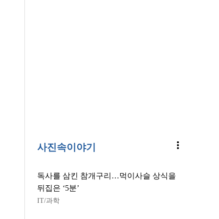
more_vert
사진속이야기
독사를 삼킨 참개구리…먹이사슬 상식을
뒤집은 ‘5분’
IT/과학