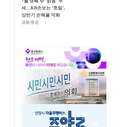
7월 넷째 주 ‘맑음’ 우
세…KB손보는 ‘흐림’,
상반기 손해율 악화
금융/증권