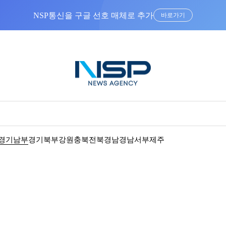
NSP통신을 구글 선호 매체로 추가
바로가기
경기남부
경기북부
강원
충북
전북
경남
경남서부
제주