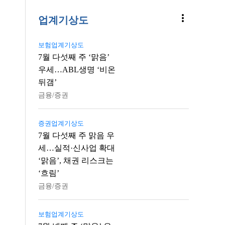
more_vert
업계기상도
보험업계기상도
7월 다섯째 주 ‘맑음’
우세…ABL생명 ‘비온
뒤갬’
금융/증권
증권업계기상도
7월 다섯째 주 맑음 우
세…실적·신사업 확대
‘맑음’, 채권 리스크는
‘흐림’
금융/증권
보험업계기상도