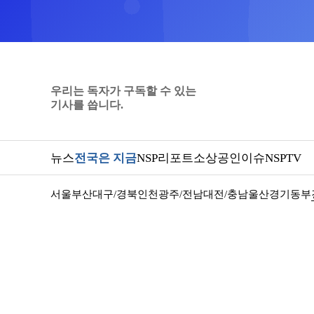
우리는 독자가 구독할 수 있는
기사를 씁니다.
뉴스
전국은 지금
NSP리포트
소상공인
이슈
NSPTV
서울
부산
대구/경북
인천
광주/전남
대전/충남
울산
경기동부