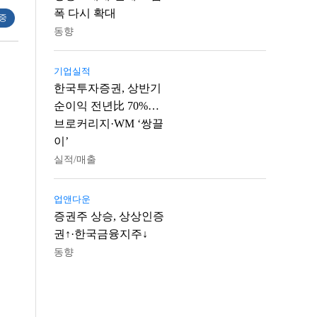
폭 다시 확대
 중
동향
기업실적
한국투자증권, 상반기
순이익 전년比 70%…
브로커리지·WM ‘쌍끌
이’
실적/매출
업앤다운
증권주 상승, 상상인증
권↑·한국금융지주↓
동향