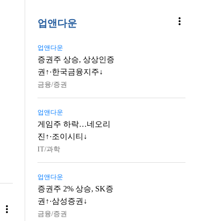
more_vert
업앤다운
업앤다운
증권주 상승, 상상인증
권↑·한국금융지주↓
금융/증권
업앤다운
게임주 하락…네오리
진↑·조이시티↓
IT/과학
업앤다운
증권주 2% 상승, SK증
권↑·삼성증권↓
more_vert
금융/증권