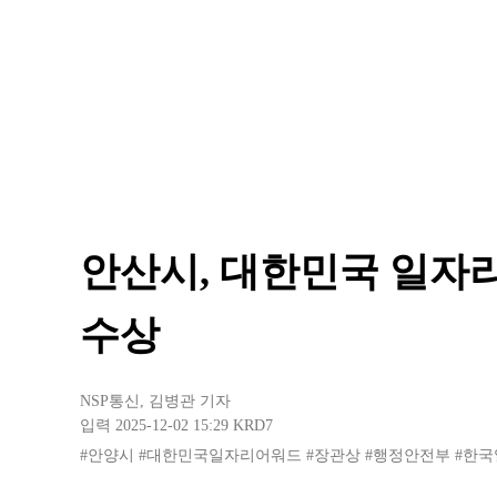
안산시, 대한민국 일자
수상
NSP통신
,
김병관 기자
입력 2025-12-02 15:29
KRD7
#안양시
#대한민국일자리어워드
#장관상
#행정안전부
#한국