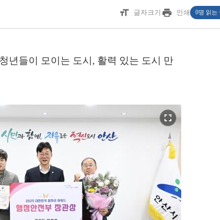
format_size
print
글자크기
인쇄
0명 읽는
청년들이 모이는 도시, 활력 있는 도시 만
fullscreen