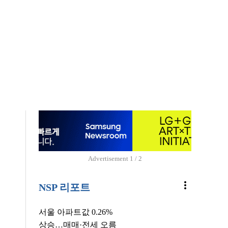
Advertisement
1 / 2
more_vert
NSP 리포트
서울 아파트값 0.26%
상승…매매·전세 오름