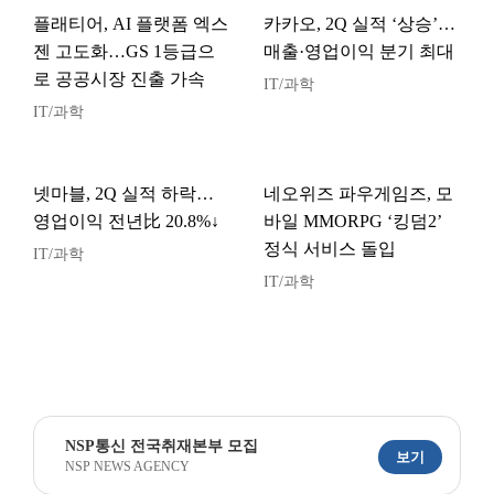
플래티어, AI 플랫폼 엑스
카카오, 2Q 실적 ‘상승’…
젠 고도화…GS 1등급으
매출·영업이익 분기 최대
로 공공시장 진출 가속
IT/과학
IT/과학
넷마블, 2Q 실적 하락…
네오위즈 파우게임즈, 모
영업이익 전년比 20.8%↓
바일 MMORPG ‘킹덤2’
정식 서비스 돌입
IT/과학
IT/과학
NSP통신 전국취재본부 모집
보기
NSP NEWS AGENCY