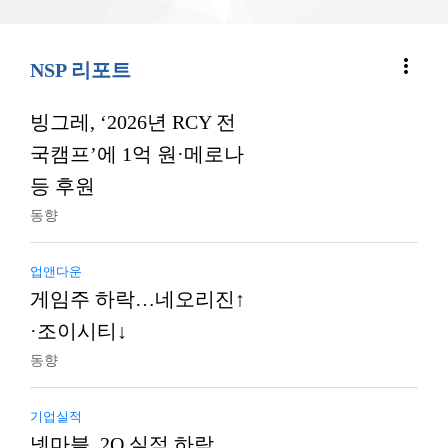
more_vert
NSP 리포트
빙그레, ‘2026년 RCY 전
국캠프’에 1억 원·메로나
등 후원
동향
업앤다운
게임주 하락…네오리진↑
·조이시티↓
동향
기업실적
넷마블, 2Q 실적 하락…