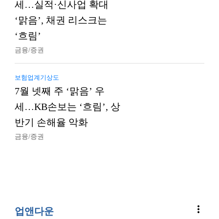
세…실적·신사업 확대
‘맑음’, 채권 리스크는
‘흐림’
금융/증권
보험업계기상도
7월 넷째 주 ‘맑음’ 우
세…KB손보는 ‘흐림’, 상
반기 손해율 악화
금융/증권
more_vert
업앤다운