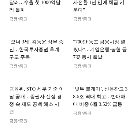
달러…수출 첫 1000억달
자전환 1년 만에 체급 키
러 돌파
운다”
금융/증권
금융/증권
‘오너 3세’ 김동윤 상무 승
“700만 동포 금융시장 열
진…한국투자증권 후계
렸다”…기업은행·농협 등
구도 주목
7곳 동시 출발
금융/증권
금융/증권
금융위, STO 세부 기준 이
‘빚투 불개미’, 신용잔고 3
달 공개…증권사 선점 경
8.6조 역대 최고…반대매
쟁 속 제도 공백 해소 시
매 비중 6월 3.52% 급등
급
금융/증권
금융/증권