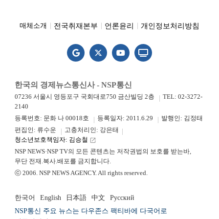
전국취재본부
언론윤리
개인정보처리방침
매체소개
한국의 경제뉴스통신사 - NSP통신
07236 서울시 영등포구 국회대로750 금산빌딩 2층
TEL: 02-3272-
2140
등록번호: 문화 나 00018호
등록일자: 2011.6.29
발행인: 김정태
편집인: 류수운
고충처리인: 강은태
청소년보호책임자: 김승철
launch
NSP NEWS·NSP TV의 모든 콘텐츠는 저작권법의 보호를 받는바,
무단 전재.복사.배포를 금지합니다.
ⓒ 2006. NSP NEWS AGENCY. All rights reserved.
한국어
English
日本語
中文
Русский
NSP통신 주요 뉴스는 다우존스 팩티바에 다국어로