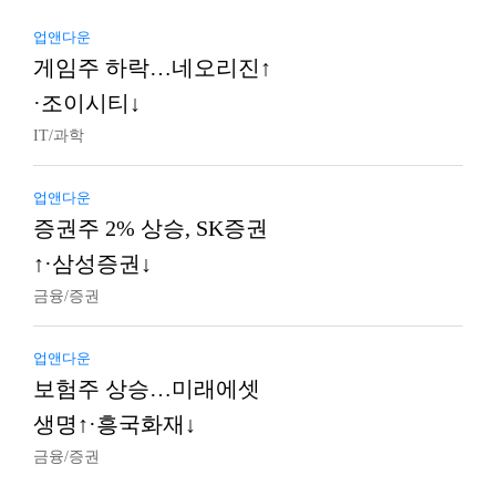
업앤다운
게임주 하락…네오리진↑
·조이시티↓
IT/과학
업앤다운
증권주 2% 상승, SK증권
↑·삼성증권↓
금융/증권
업앤다운
보험주 상승…미래에셋
생명↑·흥국화재↓
금융/증권