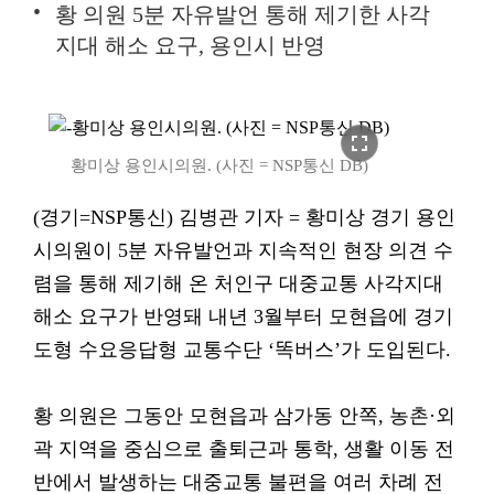
황 의원 5분 자유발언 통해 제기한 사각
지대 해소 요구, 용인시 반영
fullscreen
황미상 용인시의원. (사진 = NSP통신 DB)
(경기=NSP통신) 김병관 기자 = 황미상 경기 용인
시의원이 5분 자유발언과 지속적인 현장 의견 수
렴을 통해 제기해 온 처인구 대중교통 사각지대
해소 요구가 반영돼 내년 3월부터 모현읍에 경기
도형 수요응답형 교통수단 ‘똑버스’가 도입된다.
황 의원은 그동안 모현읍과 삼가동 안쪽, 농촌·외
곽 지역을 중심으로 출퇴근과 통학, 생활 이동 전
반에서 발생하는 대중교통 불편을 여러 차례 전