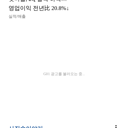
영업이익 전년比 20.8%↓
실적/매출
G01 광고를 불러오는 중...
more_vert