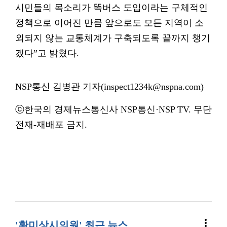
시민들의 목소리가 똑버스 도입이라는 구체적인
정책으로 이어진 만큼 앞으로도 모든 지역이 소
외되지 않는 교통체계가 구축되도록 끝까지 챙기
겠다”고 밝혔다.
NSP통신 김병관 기자(inspect1234k@nspna.com)
ⓒ한국의 경제뉴스통신사 NSP통신·NSP TV. 무단
전재-재배포 금지.
more_vert
'황미상시의원' 최근 뉴스