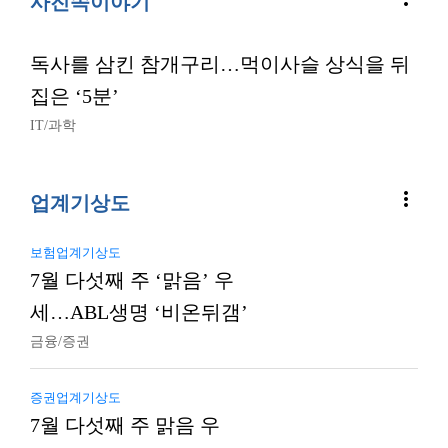
사진속이야기
독사를 삼킨 참개구리…먹이사슬 상식을 뒤
집은 ‘5분’
IT/과학
more_vert
업계기상도
보험업계기상도
7월 다섯째 주 ‘맑음’ 우
세…ABL생명 ‘비온뒤갬’
금융/증권
증권업계기상도
7월 다섯째 주 맑음 우