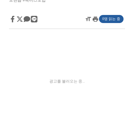
모현읍
#똑버스도입
format_size
print
0명 읽는 중
광고를 불러오는 중...