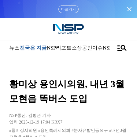
close
바로가기
manage_search
뉴스
전국은 지금
NSP리포트
소상공인
이슈
NSPTV
황미상 용인시의원, 내년 3월
모현읍 똑버스 도입
NSP통신
,
김병관 기자
입력 2025-12-19 17:04
KRX7
#황미상시의원
#용인특례시의회
#분자유발언등요구
#내년3월