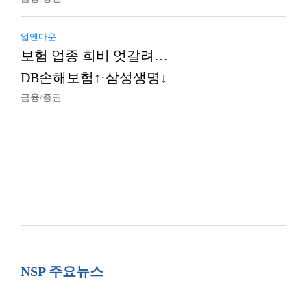
업앤다운
보험 업종 희비 엇갈려…
DB손해보험↑·삼성생명↓
금융/증권
NSP 주요뉴스