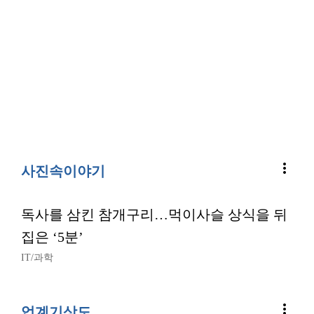
more_vert
사진속이야기
독사를 삼킨 참개구리…먹이사슬 상식을 뒤
집은 ‘5분’
IT/과학
more_vert
업계기상도