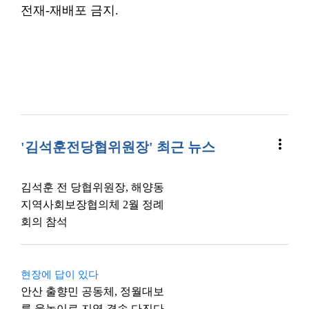
전재-재배포 금지.
more_vert
'김석훈전당협위원장' 최근 뉴스
김석훈 전 당협위원장, 해양동
지역사회보장협의체 2월 정례
회의 참석
현장에 답이 있다
안산 출향민 공동체, 정월대보
름 윷놀이로 지역 결속 다진다