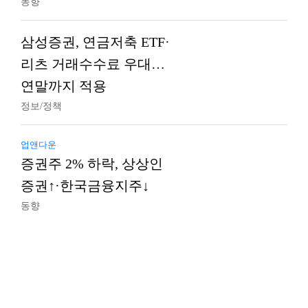
동향
삼성증권, 연금저축 ETF·
리츠 거래수수료 우대…
연말까지 적용
정보/정책
업앤다운
증권주 2% 하락, 상상인
증권↑·한국금융지주↓
동향