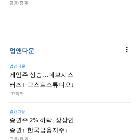
금융/증권
more_vert
업앤다운
업앤다운
게임주 상승…데브시스
터즈↑·고스트스튜디오↓
IT/과학
업앤다운
증권주 2% 하락, 상상인
증권↑·한국금융지주↓
금융/증권