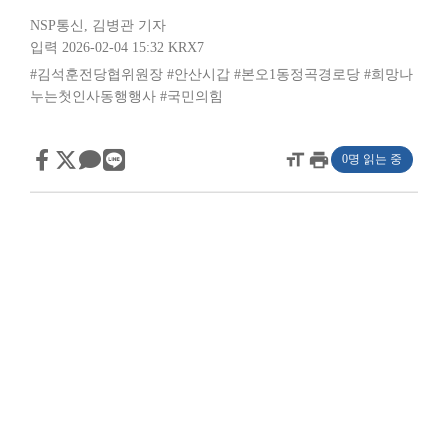
NSP통신
,
김병관 기자
입력 2026-02-04 15:32
KRX7
#김석훈전당협위원장
#안산시갑
#본오1동정곡경로당
#희망나
누는첫인사동행행사
#국민의힘
format_size
print
0명 읽는 중