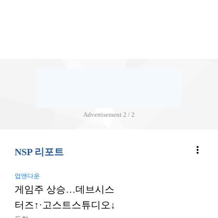
Advertisement
2 / 2
more_vert
NSP 리포트
업앤다운
게임주 상승…데브시스
터즈↑·고스트스튜디오↓