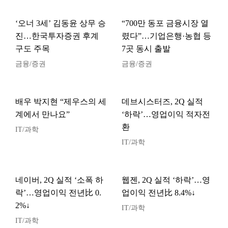
‘오너 3세’ 김동윤 상무 승
“700만 동포 금융시장 열
진…한국투자증권 후계
렸다”…기업은행·농협 등
구도 주목
7곳 동시 출발
금융/증권
금융/증권
배우 박지현 “제우스의 세
데브시스터즈, 2Q 실적
계에서 만나요”
‘하락’…영업이익 적자전
환
IT/과학
IT/과학
네이버, 2Q 실적 ‘소폭 하
웹젠, 2Q 실적 ‘하락’…영
락’…영업이익 전년比 0.
업이익 전년比 8.4%↓
2%↓
IT/과학
IT/과학