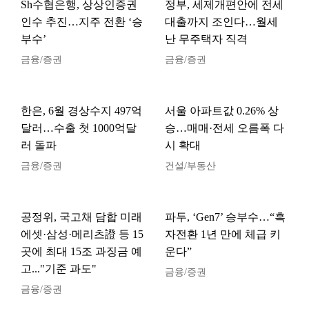
Sh수협은행, 상상인증권
정부, 세제개편안에 전세
인수 추진…지주 전환 ‘승
대출까지 조인다…월세
부수’
난 무주택자 직격
금융/증권
금융/증권
한은, 6월 경상수지 497억
서울 아파트값 0.26% 상
달러…수출 첫 1000억달
승…매매·전세 오름폭 다
러 돌파
시 확대
금융/증권
건설/부동산
공정위, 국고채 담합 미래
파두, ‘Gen7’ 승부수…“흑
에셋·삼성·메리츠證 등 15
자전환 1년 만에 체급 키
곳에 최대 15조 과징금 예
운다”
고..."기준 과도"
금융/증권
금융/증권