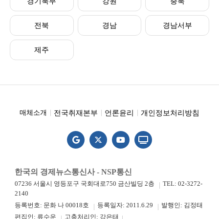
경기북부
강원
충북
전북
경남
경남서부
제주
전국취재본부
언론윤리
개인정보처리방침
매체소개
한국의 경제뉴스통신사 - NSP통신
07236 서울시 영등포구 국회대로750 금산빌딩 2층
TEL: 02-3272-
2140
등록번호: 문화 나 00018호
등록일자: 2011.6.29
발행인: 김정태
편집인: 류수운
고충처리인: 강은태