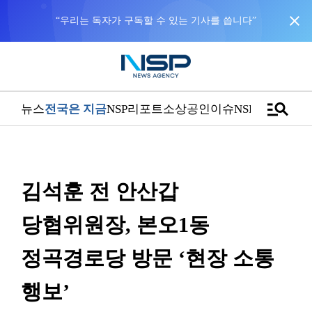
close
“우리는 독자가 구독할 수 있는 기사를 씁니다”
manage_search
뉴스
전국은 지금
NSP리포트
소상공인
이슈
NSPTV
김석훈 전 안산갑
당협위원장, 본오1동
정곡경로당 방문 ‘현장 소통
행보’