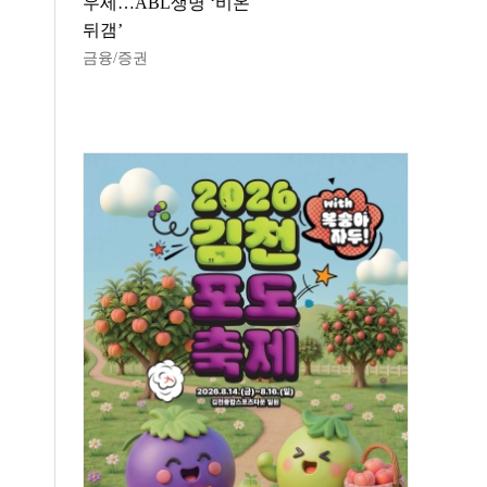
우세…ABL생명 ‘비온
뒤갬’
금융/증권