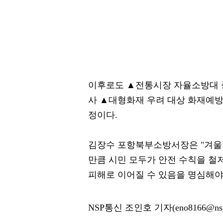
이후로도 ▲전통시장 자율소방대 
사 ▲대형화재 우려 대상 화재예방
정이다.
김장수 포항북부소방서장은 "겨울
만큼 시민 모두가 안전 수칙을 철저
피해로 이어질 수 있음을 명심해야
NSP통신 조인호 기자(eno8166@nsp