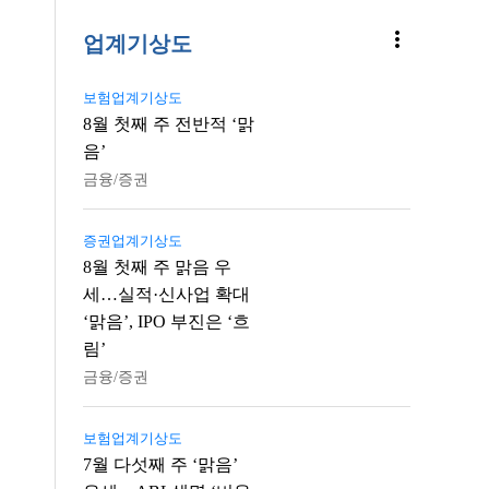
more_vert
업계기상도
보험업계기상도
8월 첫째 주 전반적 ‘맑
음’
금융/증권
증권업계기상도
8월 첫째 주 맑음 우
세…실적·신사업 확대
‘맑음’, IPO 부진은 ‘흐
림’
금융/증권
보험업계기상도
7월 다섯째 주 ‘맑음’