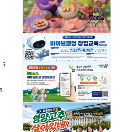
more_vert
증