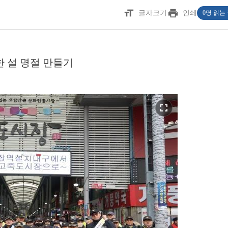
format_size
print
글자크기
인쇄
0명 읽는
한 설 명절 만들기
fullscreen