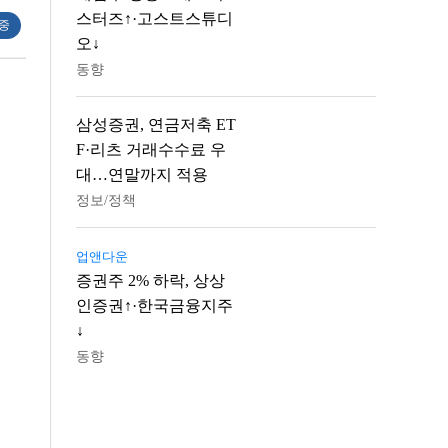
스터즈↑·고스트스튜디
 중
오↓
동향
삼성증권, 연금저축 ET
F·리츠 거래수수료 우
대…연말까지 적용
정보/정책
업앤다운
증권주 2% 하락, 상상
인증권↑·한국금융지주
↓
동향