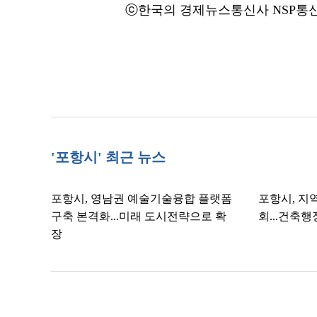
ⓒ한국의 경제뉴스통신사 NSP통신·
'포항시' 최근 뉴스
포항시, 영남권 예술기술융합 플랫폼
포항시, 지
구축 본격화...미래 도시전략으로 확
회...건축
장