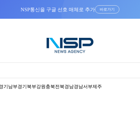
NSP통신을 구글 선호 매체로 추가
바로가기
경기남부
경기북부
강원
충북
전북
경남
경남서부
제주