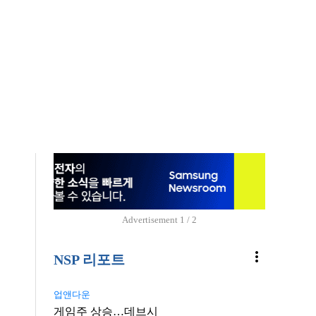
Advertisement
1 / 2
more_vert
NSP 리포트
업앤다운
게임주 상승…데브시