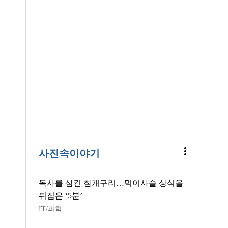
more_vert
사진속이야기
독사를 삼킨 참개구리…먹이사슬 상식을
뒤집은 ‘5분’
IT/과학