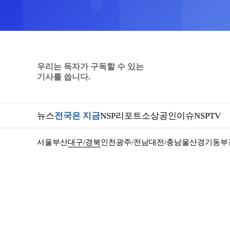
우리는 독자가 구독할 수 있는
기사를 씁니다.
뉴스
전국은 지금
NSP리포트
소상공인
이슈
NSPTV
서울
부산
대구/경북
인천
광주/전남
대전/충남
울산
경기동부