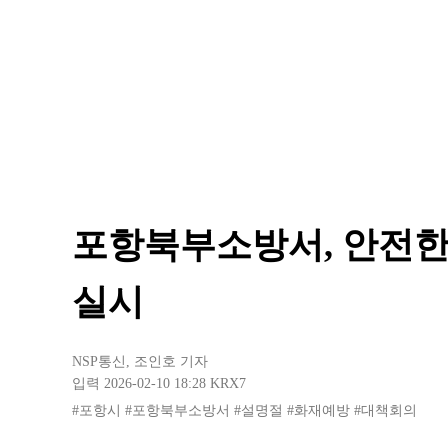
포항북부소방서, 안전한
실시
NSP통신
,
조인호 기자
입력 2026-02-10 18:28
KRX7
#포항시
#포항북부소방서
#설명절
#화재예방
#대책회의