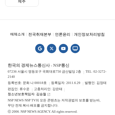
제주
전국취재본부
언론윤리
개인정보처리방침
매체소개
한국의 경제뉴스통신사 - NSP통신
07236 서울시 영등포구 국회대로750 금산빌딩 2층
TEL: 02-3272-
2140
등록번호: 문화 나 00018호
등록일자: 2011.6.29
발행인: 김정태
편집인: 류수운
고충처리인: 강은태
청소년보호책임자: 김승철
launch
NSP NEWS·NSP TV의 모든 콘텐츠는 저작권법의 보호를 받는바,
무단 전재.복사.배포를 금지합니다.
ⓒ 2006. NSP NEWS AGENCY. All rights reserved.