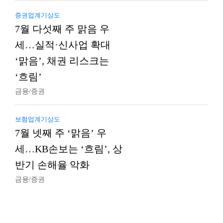
증권업계기상도
7월 다섯째 주 맑음 우
세…실적·신사업 확대
‘맑음’, 채권 리스크는
‘흐림’
금융/증권
보험업계기상도
7월 넷째 주 ‘맑음’ 우
세…KB손보는 ‘흐림’, 상
반기 손해율 악화
금융/증권