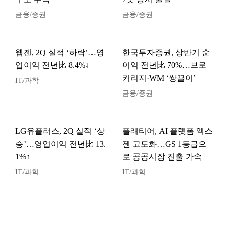
금융/증권
금융/증권
웹젠, 2Q 실적 ‘하락’…영
한국투자증권, 상반기 순
업이익 전년比 8.4%↓
이익 전년比 70%…브로
커리지·WM ‘쌍끌이’
IT/과학
금융/증권
LG유플러스, 2Q 실적 ‘상
플래티어, AI 플랫폼 엑스
승’…영업이익 전년比 13.
젠 고도화…GS 1등급으
1%↑
로 공공시장 진출 가속
IT/과학
IT/과학