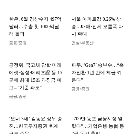
한은, 6월 경상수지 497억
서울 아파트값 0.26% 상
달러…수출 첫 1000억달
승…매매·전세 오름폭 다
러 돌파
시 확대
금융/증권
건설/부동산
공정위, 국고채 담합 미래
파두, ‘Gen7’ 승부수…“흑
에셋·삼성·메리츠證 등 15
자전환 1년 만에 체급 키
곳에 최대 15조 과징금 예
운다”
고..."기준 과도"
금융/증권
금융/증권
‘오너 3세’ 김동윤 상무 승
“700만 동포 금융시장 열
진…한국투자증권 후계
렸다”…기업은행·농협 등
구도 주목
7곳 동시 출발