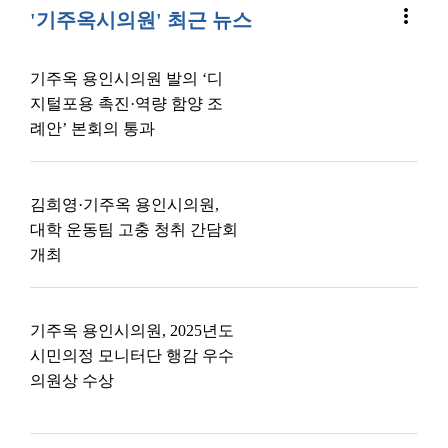
more_vert
'기주옥시의원' 최근 뉴스
기주옥 용인시의원 발의 ‘디
지털포용 촉진·역량 함양 조
례안’ 본회의 통과
김희영·기주옥 용인시의원,
대학 운동팀 고충 청취 간담회
개최
기주옥 용인시의원, 2025년도
시민의정 모니터단 행감 우수
의원상 수상