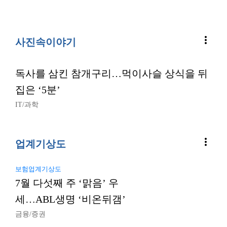
more_vert
사진속이야기
독사를 삼킨 참개구리…먹이사슬 상식을 뒤
집은 ‘5분’
IT/과학
more_vert
업계기상도
보험업계기상도
7월 다섯째 주 ‘맑음’ 우
세…ABL생명 ‘비온뒤갬’
금융/증권