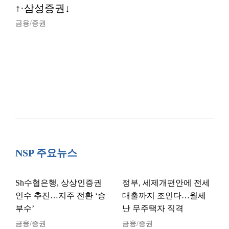
↑·삼성증권↓
금융/증권
NSP 주요뉴스
Sh수협은행, 상상인증권
정부, 세제개편안에 전세
인수 추진…지주 전환 ‘승
대출까지 조인다…월세
부수’
난 무주택자 직격
금융/증권
금융/증권