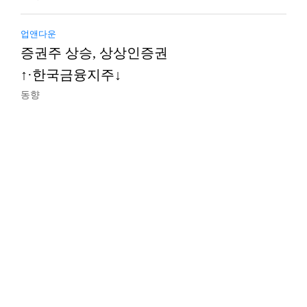
업앤다운
증권주 상승, 상상인증권
↑·한국금융지주↓
동향