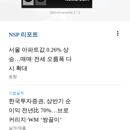
Advertisement
2 / 2
more_vert
NSP 리포트
서울 아파트값 0.26% 상
승…매매·전세 오름폭 다
시 확대
동향
기업실적
한국투자증권, 상반기 순
이익 전년比 70%…브로
커리지·WM ‘쌍끌이’
실적/매출