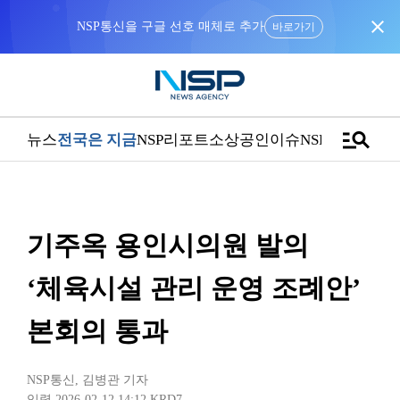
close
“우리는 독자가 구독할 수 있는 기사를 씁니다”
manage_search
뉴스
전국은 지금
NSP리포트
소상공인
이슈
NSPTV
기주옥 용인시의원 발의
‘체육시설 관리 운영 조례안’
본회의 통과
NSP통신
,
김병관 기자
입력 2026-02-12 14:12
KRD7