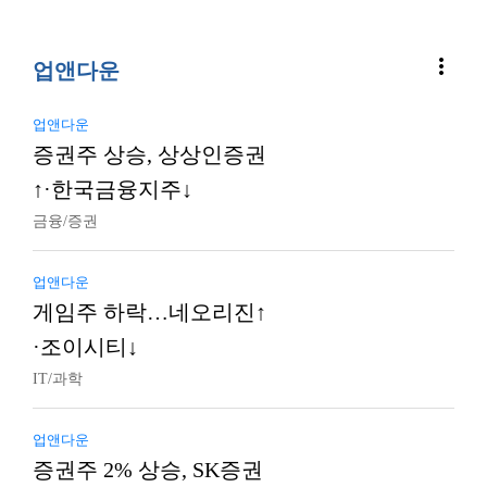
more_vert
업앤다운
업앤다운
증권주 상승, 상상인증권
↑·한국금융지주↓
금융/증권
업앤다운
게임주 하락…네오리진↑
·조이시티↓
IT/과학
업앤다운
증권주 2% 상승, SK증권