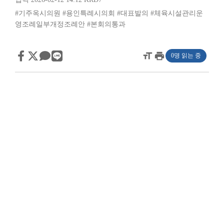
#기주옥시의원
#용인특례시의회
#대표발의
#체육시설관리운
영조례일부개정조례안
#본회의통과
format_size
print
0명 읽는 중