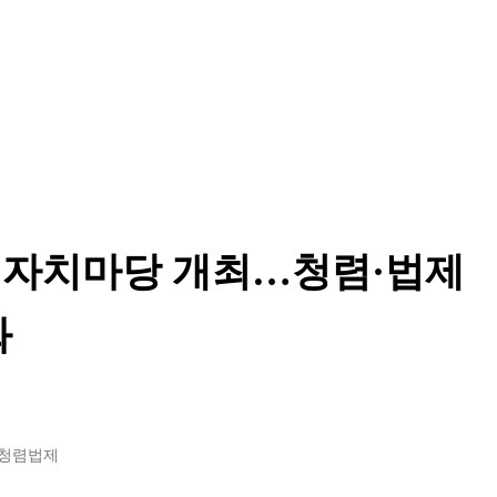
골 자치마당 개최…청렴·법제
화
#청렴법제