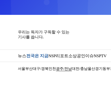
우리는 독자가 구독할 수 있는
기사를 씁니다.
뉴스
전국은 지금
NSP리포트
소상공인
이슈
NSPTV
서울
부산
대구/경북
인천
광주/전남
대전/충남
울산
경기동부