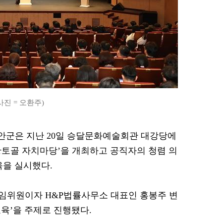
사진 = 오환주)
 무안군은 지난 20일 승달문화예술회관 대강당에
‘황토골 자치마당’을 개최하고 공직자의 청렴 의
육을 실시했다.
임위원이자 H&P법률사무소 대표인 홍봉주 변
육’을 주제로 진행됐다.