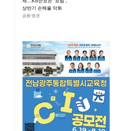
세…KB손보는 ‘흐림’,
상반기 손해율 악화
금융/증권