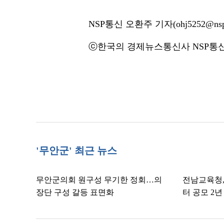
NSP통신 오환주 기자(ohj5252@nspn
ⓒ한국의 경제뉴스통신사 NSP통신·
'무안군' 최근 뉴스
무안군의회 원구성 무기한 정회…의
전남교육청
장단 구성 갈등 표면화
터 공모 2년