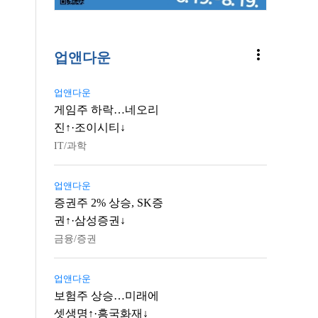
more_vert
업앤다운
업앤다운
게임주 하락…네오리
진↑·조이시티↓
IT/과학
업앤다운
증권주 2% 상승, SK증
권↑·삼성증권↓
금융/증권
업앤다운
보험주 상승…미래에
셋생명↑·흥국화재↓