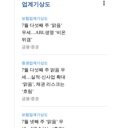
more_vert
업계기상도
보험업계기상도
7월 다섯째 주 ‘맑음’
우세…ABL생명 ‘비온
뒤갬’
금융/증권
증권업계기상도
7월 다섯째 주 맑음 우
세…실적·신사업 확대
‘맑음’, 채권 리스크는
‘흐림’
금융/증권
보험업계기상도
7월 넷째 주 ‘맑음’ 우