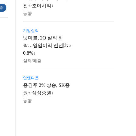
진↑·조이시티↓
 중
동향
기업실적
넷마블, 2Q 실적 하
락…영업이익 전년比 2
0.8%↓
실적/매출
업앤다운
증권주 2% 상승, SK증
권↑·삼성증권↓
동향