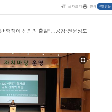
format_size
print
글자크기
인쇄
0명 읽는
기반 행정이 신뢰의 출발”…공감·전문성도
fullscreen