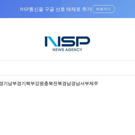
NSP통신을 구글 선호 매체로 추가
바로가기
경기남부
경기북부
강원
충북
전북
경남
경남서부
제주