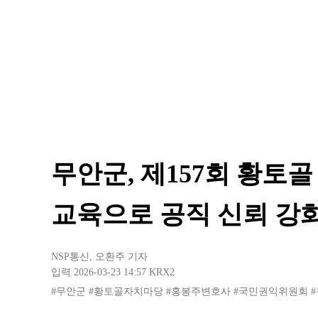
무안군, 제157회 황토
교육으로 공직 신뢰 강
NSP통신
,
오환주 기자
입력 2026-03-23 14:57
KRX2
#무안군
#황토골자치마당
#홍봉주변호사
#국민권익위원회