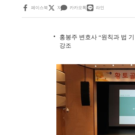
페이스북
X
카카오톡
라인
홍봉주 변호사 “원칙과 법 
강조