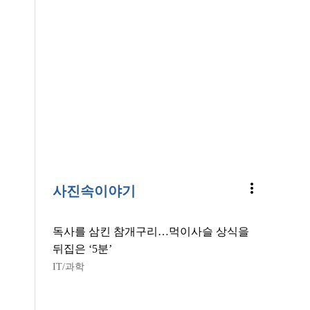
more_vert
사진속이야기
독사를 삼킨 참개구리…먹이사슬 상식을
뒤집은 ‘5분’
IT/과학