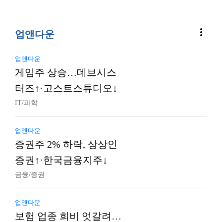
more_vert
업앤다운
업앤다운
게임주 상승…데브시스
터즈↑·고스트스튜디오↓
IT/과학
업앤다운
증권주 2% 하락, 상상인
증권↑·한국금융지주↓
금융/증권
업앤다운
보험 업종 희비 엇갈려…