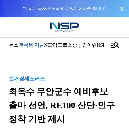
close
“우리는 독자가 구독할 수 있는 기사를 씁니다”
manage_search
뉴스
전국은 지금
NSP리포트
소상공인
이슈
NSPTV
선거경제포커스
최옥수 무안군수 예비후보
출마 선언, RE100 산단·인구
정착 기반 제시