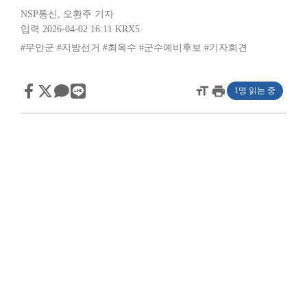
NSP통신
,
오환주 기자
입력 2026-04-02 16:11
KRX5
#무안군
#지방선거
#최옥수
#군수예비후보
#기자회견
format_size
print
1명 읽는 중