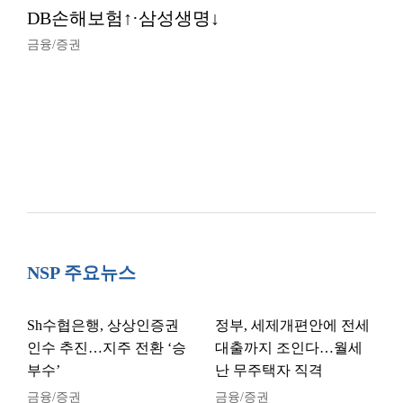
DB손해보험↑·삼성생명↓
금융/증권
NSP 주요뉴스
Sh수협은행, 상상인증권
정부, 세제개편안에 전세
인수 추진…지주 전환 ‘승
대출까지 조인다…월세
부수’
난 무주택자 직격
금융/증권
금융/증권