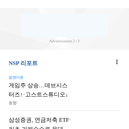
Advertisement
2 / 2
more_vert
NSP 리포트
업앤다운
게임주 상승…데브시스
터즈↑·고스트스튜디오↓
동향
삼성증권, 연금저축 ETF·