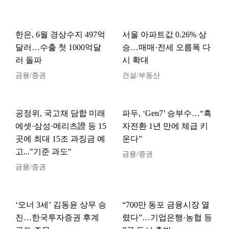
한은, 6월 경상수지 497억
서울 아파트값 0.26% 상
달러…수출 첫 1000억달
승…매매·전세 오름폭 다
러 돌파
시 확대
금융/증권
건설/부동산
공정위, 국고채 담합 미래
파두, ‘Gen7’ 승부수…“흑
에셋·삼성·메리츠證 등 15
자전환 1년 만에 체급 키
곳에 최대 15조 과징금 예
운다”
고..."기준 과도"
금융/증권
금융/증권
‘오너 3세’ 김동윤 상무 승
“700만 동포 금융시장 열
진…한국투자증권 후계
렸다”…기업은행·농협 등