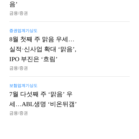
음’
금융/증권
증권업계기상도
8월 첫째 주 맑음 우세…
실적·신사업 확대 ‘맑음’,
IPO 부진은 ‘흐림’
금융/증권
보험업계기상도
7월 다섯째 주 ‘맑음’ 우
세…ABL생명 ‘비온뒤갬’
금융/증권