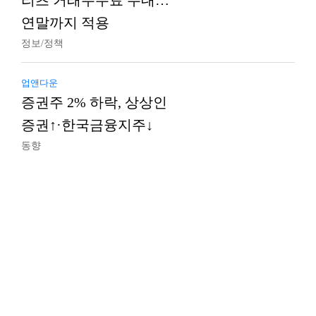
리츠 거래수수료 우대…
연말까지 적용
정보/정책
업앤다운
증권주 2% 하락, 상상인
증권↑·한국금융지주↓
동향