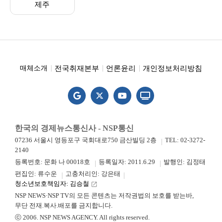
제주
전국취재본부
언론윤리
개인정보처리방침
매체소개
한국의 경제뉴스통신사 - NSP통신
07236 서울시 영등포구 국회대로750 금산빌딩 2층
TEL: 02-3272-
2140
등록번호: 문화 나 00018호
등록일자: 2011.6.29
발행인: 김정태
편집인: 류수운
고충처리인: 강은태
청소년보호책임자: 김승철
launch
NSP NEWS·NSP TV의 모든 콘텐츠는 저작권법의 보호를 받는바,
무단 전재.복사.배포를 금지합니다.
ⓒ 2006. NSP NEWS AGENCY. All rights reserved.