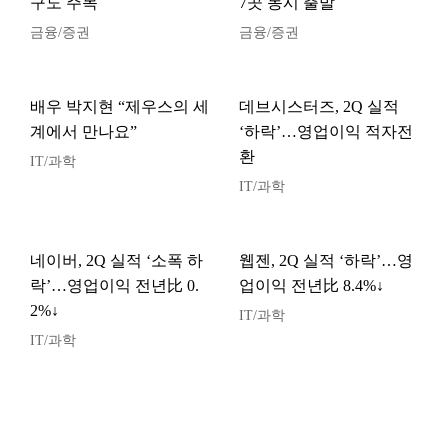
구도 주목
7곳 동시 출발
금융/증권
금융/증권
배우 박지현 “제우스의 세
데브시스터즈, 2Q 실적
계에서 만나요”
‘하락’…영업이익 적자전
환
IT/과학
IT/과학
네이버, 2Q 실적 ‘소폭 하
웹젠, 2Q 실적 ‘하락’…영
락’…영업이익 전년比 0.
업이익 전년比 8.4%↓
2%↓
IT/과학
IT/과학