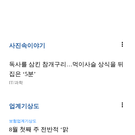
more_vert
사진속이야기
독사를 삼킨 참개구리…먹이사슬 상식을 뒤
집은 ‘5분’
IT/과학
more_vert
업계기상도
보험업계기상도
8월 첫째 주 전반적 ‘맑