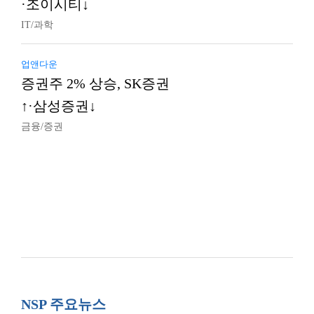
·조이시티↓
IT/과학
업앤다운
증권주 2% 상승, SK증권
↑·삼성증권↓
금융/증권
NSP 주요뉴스