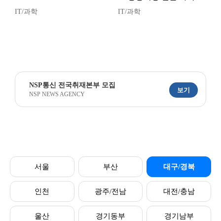
IT/과학
IT/과학
NSP통신 전국취재본부 모집
보기
NSP NEWS AGENCY
서울
부산
대구/경북
인천
광주/전남
대전/충남
울산
경기동부
경기남부