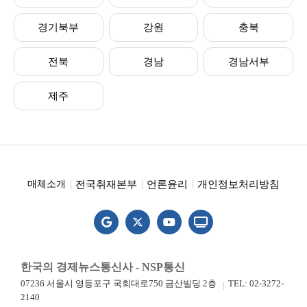
경기북부
강원
충북
전북
경남
경남서부
제주
전국취재본부
언론윤리
개인정보처리방침
매체소개
한국의 경제뉴스통신사 - NSP통신
07236 서울시 영등포구 국회대로750 금산빌딩 2층
TEL: 02-3272-
2140