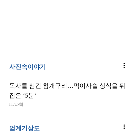
more_vert
사진속이야기
독사를 삼킨 참개구리…먹이사슬 상식을 뒤
집은 ‘5분’
IT/과학
more_vert
업계기상도