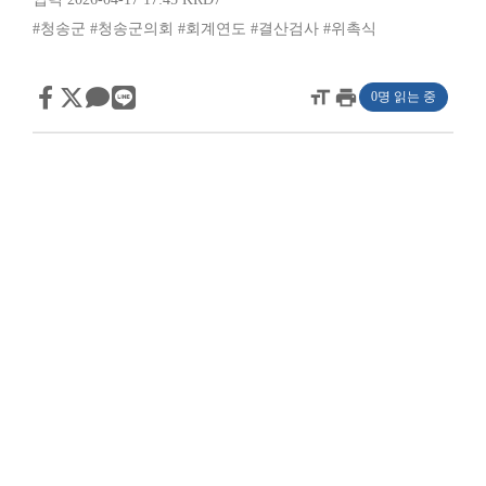
#청송군
#청송군의회
#회계연도
#결산검사
#위촉식
format_size
print
0명 읽는 중