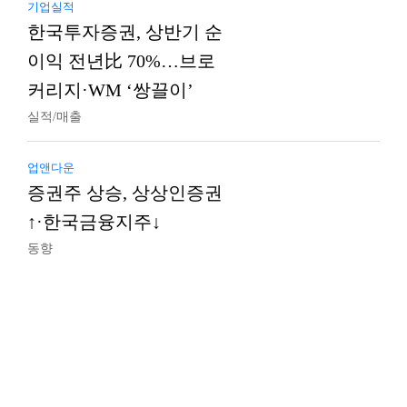
기업실적
한국투자증권, 상반기 순
이익 전년比 70%…브로
커리지·WM ‘쌍끌이’
실적/매출
업앤다운
증권주 상승, 상상인증권
↑·한국금융지주↓
동향