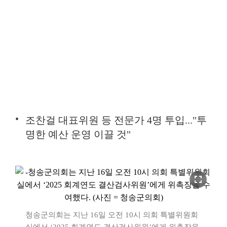
조찬걸 대표위원 등 전문가 4명 투입..."투
명한 예산 운영 이끌 것"
fullscreen
청송군의회는 지난 16일 오전 10시 의회 특별위원회