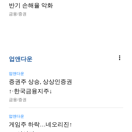
반기 손해율 악화
금융/증권
more_vert
업앤다운
업앤다운
증권주 상승, 상상인증권
↑·한국금융지주↓
금융/증권
업앤다운
게임주 하락…네오리진↑