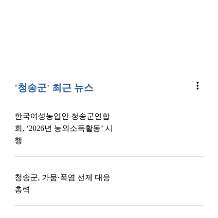
more_vert
'청송군' 최근 뉴스
한국여성농업인 청송군연합
회, ‘2026년 농외소득활동’ 시
행
청송군, 가뭄·폭염 선제 대응
총력