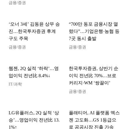
금융/증권
‘오너 3세’ 김동윤 상무 승
“700만 동포 금융시장 열
진…한국투자증권 후계
렸다”…기업은행·농협 등
구도 주목
7곳 동시 출발
금융/증권
금융/증권
웹젠, 2Q 실적 ‘하락’…영
한국투자증권, 상반기 순
업이익 전년比 8.4%↓
이익 전년比 70%…브로
커리지·WM ‘쌍끌이’
IT/과학
금융/증권
LG유플러스, 2Q 실적 ‘상
플래티어, AI 플랫폼 엑스
승’…영업이익 전년比 13.
젠 고도화…GS 1등급으
1%↑
로 공공시장 진출 가속