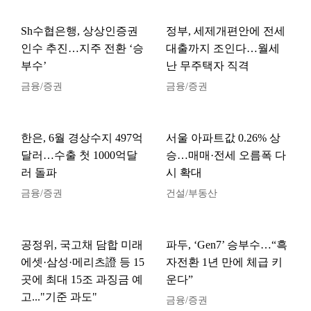
Sh수협은행, 상상인증권
정부, 세제개편안에 전세
인수 추진…지주 전환 ‘승
대출까지 조인다…월세
부수’
난 무주택자 직격
금융/증권
금융/증권
한은, 6월 경상수지 497억
서울 아파트값 0.26% 상
달러…수출 첫 1000억달
승…매매·전세 오름폭 다
러 돌파
시 확대
금융/증권
건설/부동산
공정위, 국고채 담합 미래
파두, ‘Gen7’ 승부수…“흑
에셋·삼성·메리츠證 등 15
자전환 1년 만에 체급 키
곳에 최대 15조 과징금 예
운다”
고..."기준 과도"
금융/증권