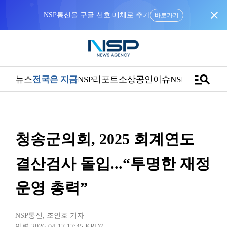
close
NSP통신을 구글 선호 매체로 추가
바로가기
manage_search
뉴스
전국은 지금
NSP리포트
소상공인
이슈
NSPTV
청송군의회, 2025 회계연도
결산검사 돌입...“투명한 재정
운영 총력”
NSP통신
,
조인호 기자
입력 2026-04-17 17:45
KRD7