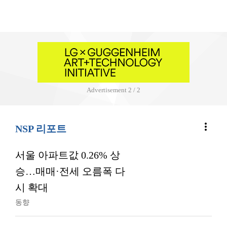
Advertisement
2 / 2
more_vert
NSP 리포트
서울 아파트값 0.26% 상
승…매매·전세 오름폭 다
시 확대
동향