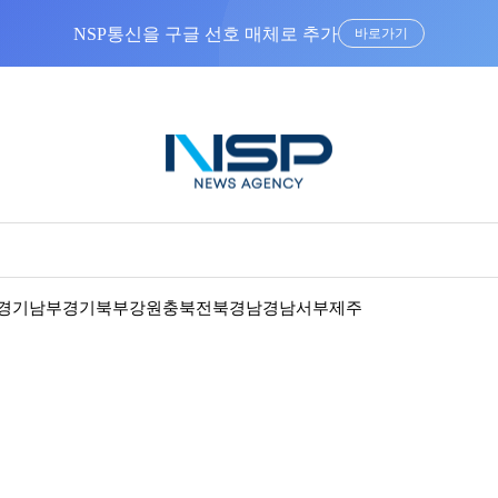
NSP통신을 구글 선호 매체로 추가
바로가기
경기남부
경기북부
강원
충북
전북
경남
경남서부
제주