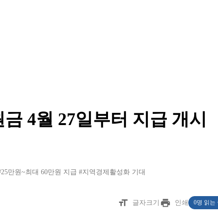
금 4월 27일부터 지급 개시
#25만원~최대 60만원 지급
#지역경제활성화 기대
format_size
print
글자크기
인쇄
0명 읽는