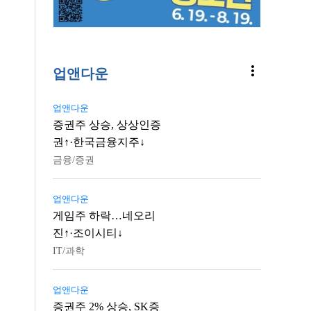
more_vert
업앤다운
업앤다운
증권주 상승, 상상인증
권↑·한국금융지주↓
금융/증권
업앤다운
게임주 하락…네오리
진↑·조이시티↓
IT/과학
업앤다운
증권주 2% 상승, SK증