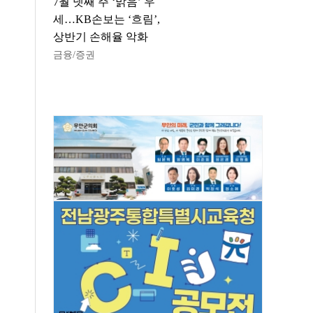
7월 넷째 주 ‘맑음’ 우
세…KB손보는 ‘흐림’,
상반기 손해율 악화
금융/증권