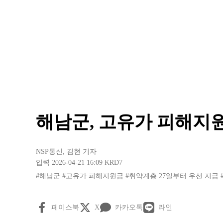
해남군, 고유가 피해지원
NSP통신
,
김현 기자
입력 2026-04-21 16:09
KRD7
#해남군
#고유가 피해지원금
#취약계층 27일부터 우선 지급
페이스북
X
카카오톡
라인