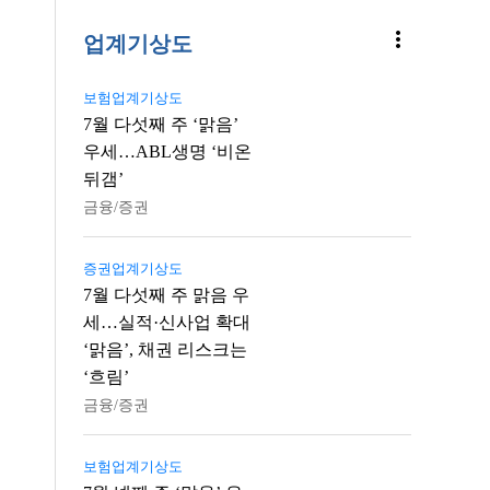
more_vert
업계기상도
보험업계기상도
7월 다섯째 주 ‘맑음’
우세…ABL생명 ‘비온
뒤갬’
금융/증권
증권업계기상도
7월 다섯째 주 맑음 우
세…실적·신사업 확대
‘맑음’, 채권 리스크는
‘흐림’
금융/증권
보험업계기상도