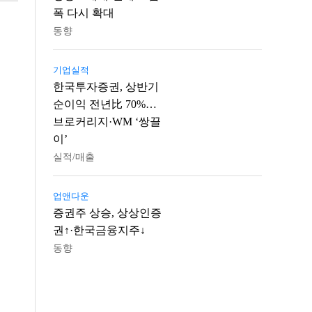
폭 다시 확대
동향
기업실적
한국투자증권, 상반기
순이익 전년比 70%…
브로커리지·WM ‘쌍끌
이’
실적/매출
업앤다운
증권주 상승, 상상인증
권↑·한국금융지주↓
동향