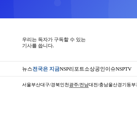
우리는 독자가 구독할 수 있는
기사를 씁니다.
뉴스
전국은 지금
NSP리포트
소상공인
이슈
NSPTV
서울
부산
대구/경북
인천
광주/전남
대전/충남
울산
경기동부