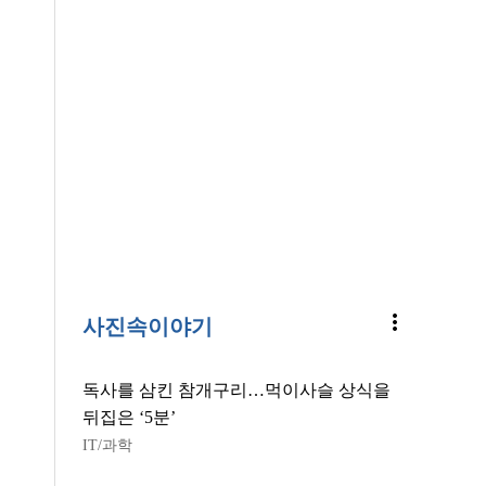
more_vert
사진속이야기
독사를 삼킨 참개구리…먹이사슬 상식을
뒤집은 ‘5분’
IT/과학