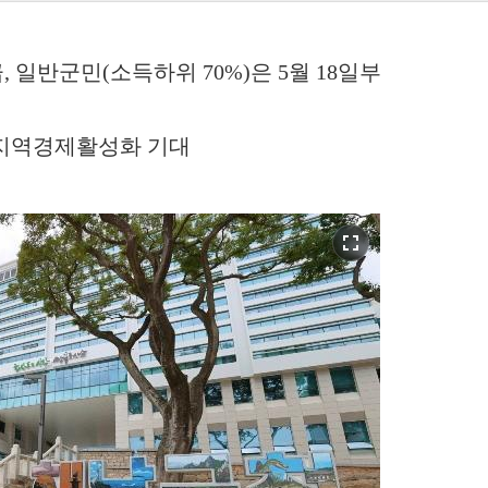
 일반군민(소득하위 70%)은 5월 18일부
. 지역경제활성화 기대
fullscreen