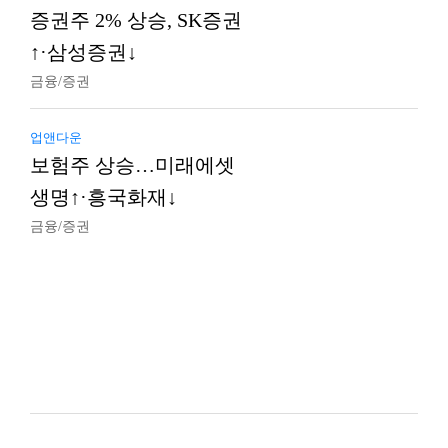
증권주 2% 상승, SK증권
↑·삼성증권↓
금융/증권
업앤다운
보험주 상승…미래에셋
생명↑·흥국화재↓
금융/증권