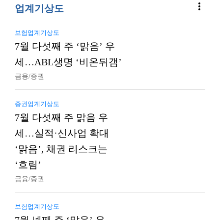
more_vert
업계기상도
보험업계기상도
7월 다섯째 주 ‘맑음’ 우
세…ABL생명 ‘비온뒤갬’
금융/증권
증권업계기상도
7월 다섯째 주 맑음 우
세…실적·신사업 확대
‘맑음’, 채권 리스크는
‘흐림’
금융/증권
보험업계기상도