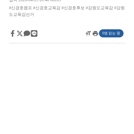
#신경호캠프
#신경호교육감
#신경호후보
#강원도교육감
#강원
도교육감선거
format_size
print
0명 읽는 중