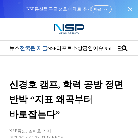
close
NSP통신을 구글 선호 매체로 추가
바로가기
manage_search
뉴스
전국은 지금
NSP리포트
소상공인
이슈
NSPTV
신경호 캠프, 학력 공방 정면
반박 “지표 왜곡부터
바로잡는다”
NSP통신
,
조이호 기자
입력 2026-04-23 20:48
KRX5