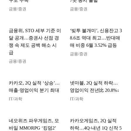
구도 주목
7곳 동시 출발
금융/증권
금융/증권
금융위, STO 세부 기준 이
‘빚투 불개미’, 신용잔고 3
달 공개…증권사 선점 경
8.6조 역대 최고…반대매
쟁 속 제도 공백 해소 시
매 비중 6월 3.52% 급등
급
금융/증권
금융/증권
카카오, 2Q 실적 ‘상승’…
넷마블, 2Q 실적 하락…
매출·영업이익 분기 최대
영업이익 전년比 20.8%↓
IT/과학
IT/과학
네오위즈 파우게임즈, 모
카카오게임즈, 2Q 실적
바일 MMORPG ‘킹덤2’
하락…4Q·내년 1Q 신작 5