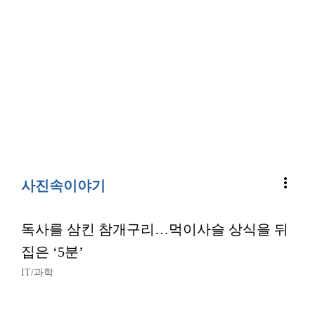
more_vert
사진속이야기
독사를 삼킨 참개구리…먹이사슬 상식을 뒤
집은 ‘5분’
IT/과학