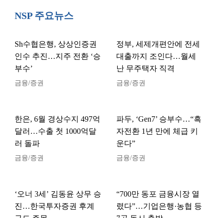
NSP 주요뉴스
Sh수협은행, 상상인증권
정부, 세제개편안에 전세
인수 추진…지주 전환 ‘승
대출까지 조인다…월세
부수’
난 무주택자 직격
금융/증권
금융/증권
한은, 6월 경상수지 497억
파두, ‘Gen7’ 승부수…“흑
달러…수출 첫 1000억달
자전환 1년 만에 체급 키
러 돌파
운다”
금융/증권
금융/증권
‘오너 3세’ 김동윤 상무 승
“700만 동포 금융시장 열
진…한국투자증권 후계
렸다”…기업은행·농협 등