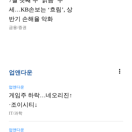
7월 넷째 주 ‘맑음’ 우
세…KB손보는 ‘흐림’, 상
반기 손해율 악화
금융/증권
more_vert
업앤다운
업앤다운
게임주 하락…네오리진↑
·조이시티↓
IT/과학
업앤다운