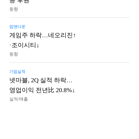
등 후원
동향
업앤다운
게임주 하락…네오리진↑
·조이시티↓
동향
기업실적
넷마블, 2Q 실적 하락…
영업이익 전년比 20.8%↓
실적/매출