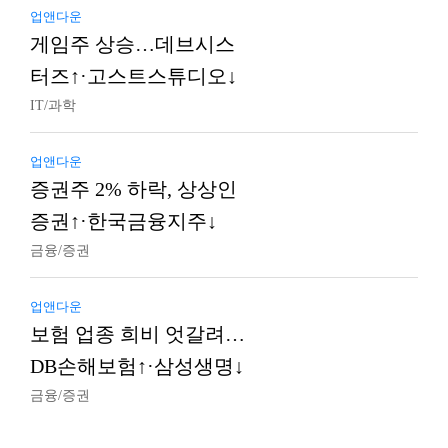
업앤다운
게임주 상승…데브시스
터즈↑·고스트스튜디오↓
IT/과학
업앤다운
증권주 2% 하락, 상상인
증권↑·한국금융지주↓
금융/증권
업앤다운
보험 업종 희비 엇갈려…
DB손해보험↑·삼성생명↓
금융/증권