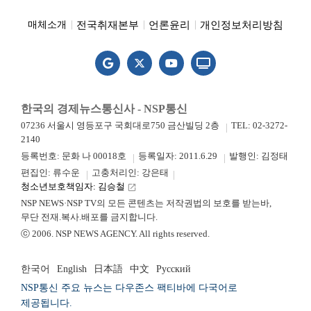
전국취재본부
언론윤리
개인정보처리방침
매체소개
한국의 경제뉴스통신사 - NSP통신
07236 서울시 영등포구 국회대로750 금산빌딩 2층
TEL: 02-3272-
2140
등록번호: 문화 나 00018호
등록일자: 2011.6.29
발행인: 김정태
편집인: 류수운
고충처리인: 강은태
청소년보호책임자: 김승철
launch
NSP NEWS·NSP TV의 모든 콘텐츠는 저작권법의 보호를 받는바,
무단 전재.복사.배포를 금지합니다.
ⓒ 2006. NSP NEWS AGENCY. All rights reserved.
한국어
English
日本語
中文
Русский
NSP통신 주요 뉴스는 다우존스 팩티바에 다국어로
제공됩니다.