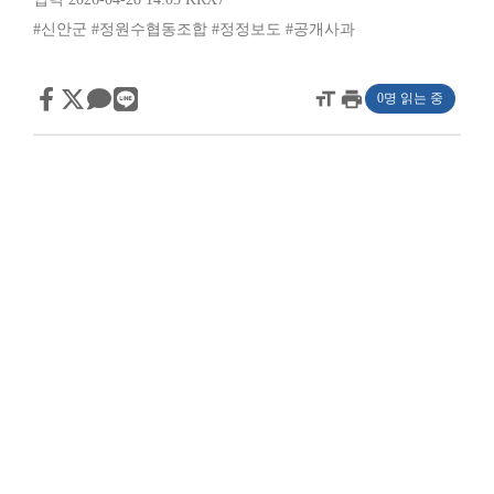
#신안군
#정원수협동조합
#정정보도
#공개사과
format_size
print
0명 읽는 중