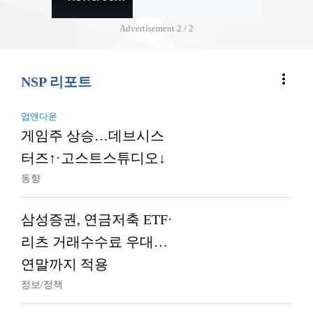
Advertisement
2 / 2
more_vert
NSP 리포트
업앤다운
게임주 상승…데브시스
터즈↑·고스트스튜디오↓
동향
삼성증권, 연금저축 ETF·
리츠 거래수수료 우대…
연말까지 적용
정보/정책