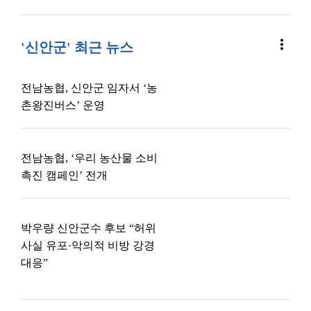
more_vert
'신안군' 최근 뉴스
전남농협, 신안군 임자서 ‘농
촌왕진버스’ 운영
전남농협, ‘우리 농산물 소비
촉진 캠페인’ 전개
박우량 신안군수 후보 “허위
사실 유포·악의적 비방 강경
대응”