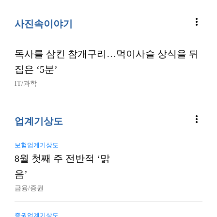
more_vert
사진속이야기
독사를 삼킨 참개구리…먹이사슬 상식을 뒤
집은 ‘5분’
IT/과학
more_vert
업계기상도
보험업계기상도
8월 첫째 주 전반적 ‘맑
음’
금융/증권
증권업계기상도