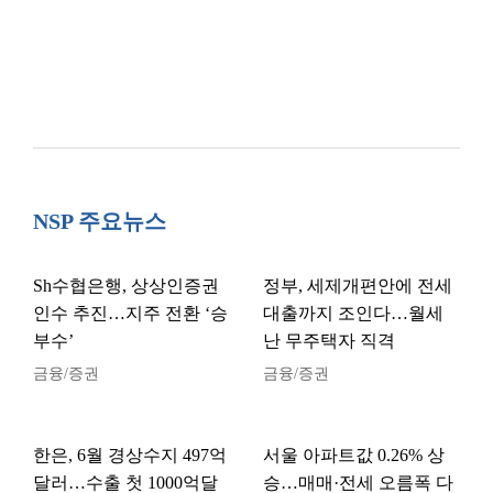
NSP 주요뉴스
Sh수협은행, 상상인증권
정부, 세제개편안에 전세
인수 추진…지주 전환 ‘승
대출까지 조인다…월세
부수’
난 무주택자 직격
금융/증권
금융/증권
한은, 6월 경상수지 497억
서울 아파트값 0.26% 상
달러…수출 첫 1000억달
승…매매·전세 오름폭 다