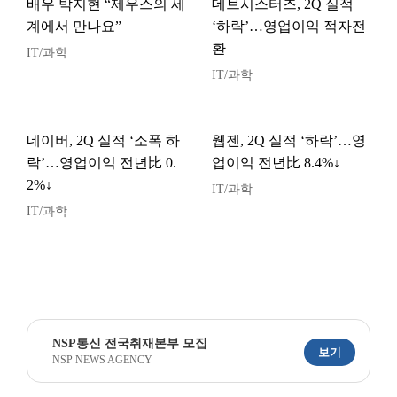
배우 박지현 “제우스의 세
데브시스터즈, 2Q 실적
계에서 만나요”
‘하락’…영업이익 적자전
환
IT/과학
IT/과학
네이버, 2Q 실적 ‘소폭 하
웹젠, 2Q 실적 ‘하락’…영
락’…영업이익 전년比 0.
업이익 전년比 8.4%↓
2%↓
IT/과학
IT/과학
NSP통신 전국취재본부 모집
보기
NSP NEWS AGENCY