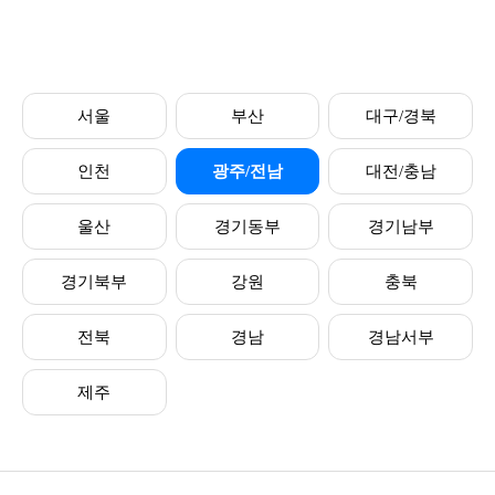
서울
부산
대구/경북
인천
광주/전남
대전/충남
울산
경기동부
경기남부
경기북부
강원
충북
전북
경남
경남서부
제주