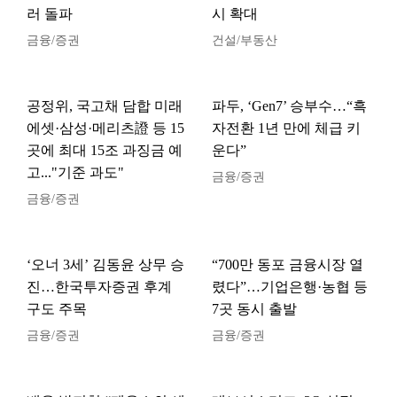
러 돌파
시 확대
금융/증권
건설/부동산
공정위, 국고채 담합 미래
파두, ‘Gen7’ 승부수…“흑
에셋·삼성·메리츠證 등 15
자전환 1년 만에 체급 키
곳에 최대 15조 과징금 예
운다”
고..."기준 과도"
금융/증권
금융/증권
‘오너 3세’ 김동윤 상무 승
“700만 동포 금융시장 열
진…한국투자증권 후계
렸다”…기업은행·농협 등
구도 주목
7곳 동시 출발
금융/증권
금융/증권