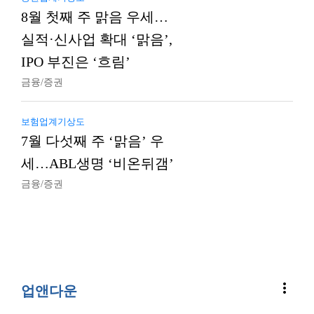
8월 첫째 주 맑음 우세…
실적·신사업 확대 ‘맑음’,
IPO 부진은 ‘흐림’
금융/증권
보험업계기상도
7월 다섯째 주 ‘맑음’ 우
세…ABL생명 ‘비온뒤갬’
금융/증권
more_vert
업앤다운