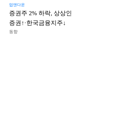
업앤다운
증권주 2% 하락, 상상인
증권↑·한국금융지주↓
동향