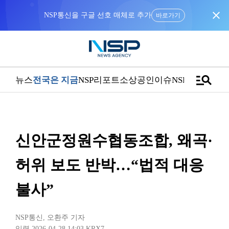
close
NSP통신을 구글 선호 매체로 추가
바로가기
manage_search
뉴스
전국은 지금
NSP리포트
소상공인
이슈
NSPTV
신안군정원수협동조합, 왜곡·
허위 보도 반박…“법적 대응
불사”
NSP통신
,
오환주 기자
입력 2026-04-28 14:03
KRX7