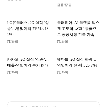
금융/증권
LG유플러스, 2Q 실적 ‘상
플래티어, AI 플랫폼 엑스
승’…영업이익 전년比 13.
젠 고도화…GS 1등급으
1%↑
로 공공시장 진출 가속
IT/과학
IT/과학
카카오, 2Q 실적 ‘상승’…
넷마블, 2Q 실적 하락…
매출·영업이익 분기 최대
영업이익 전년比 20.8%↓
IT/과학
IT/과학