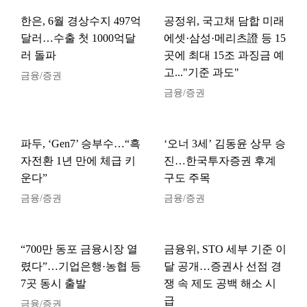
한은, 6월 경상수지 497억
공정위, 국고채 담합 미래
달러…수출 첫 1000억달
에셋·삼성·메리츠證 등 15
러 돌파
곳에 최대 15조 과징금 예
고..."기준 과도"
금융/증권
금융/증권
파두, ‘Gen7’ 승부수…“흑
‘오너 3세’ 김동윤 상무 승
자전환 1년 만에 체급 키
진…한국투자증권 후계
운다”
구도 주목
금융/증권
금융/증권
“700만 동포 금융시장 열
금융위, STO 세부 기준 이
렸다”…기업은행·농협 등
달 공개…증권사 선점 경
7곳 동시 출발
쟁 속 제도 공백 해소 시
급
금융/증권