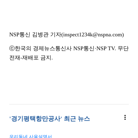
NSP통신 김병관 기자(inspect1234k@nspna.com)
ⓒ한국의 경제뉴스통신사 NSP통신·NSP TV. 무단
전재-재배포 금지.
more_vert
'경기평택항만공사' 최근 뉴스
우리동네 사용설명서