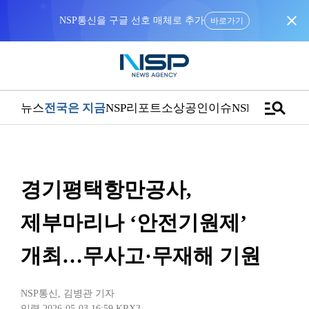
close
NSP통신을 구글 선호 매체로 추가
바로가기
manage_search
뉴스
전국은 지금
NSP리포트
소상공인
이슈
NSPTV
경기평택항만공사,
제부마리나 ‘안전기원제’
개최…무사고·무재해 기원
NSP통신
,
김병관 기자
입력 2026-05-03 16:59
KRX3