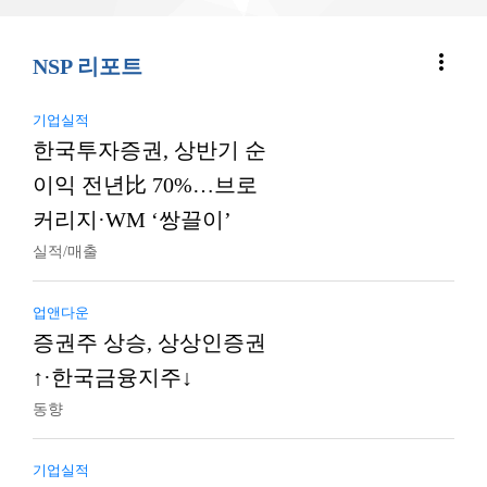
more_vert
NSP 리포트
기업실적
한국투자증권, 상반기 순
이익 전년比 70%…브로
커리지·WM ‘쌍끌이’
실적/매출
업앤다운
증권주 상승, 상상인증권
↑·한국금융지주↓
동향
기업실적