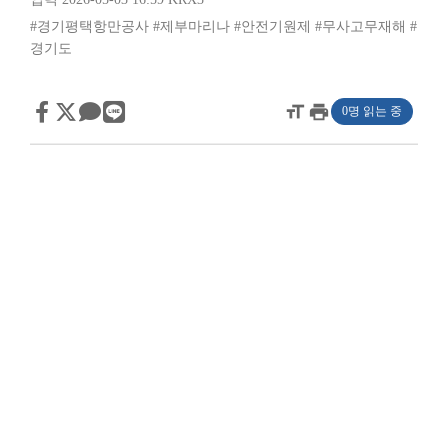
#경기평택항만공사
#제부마리나
#안전기원제
#무사고무재해
#
경기도
format_size
print
0명 읽는 중