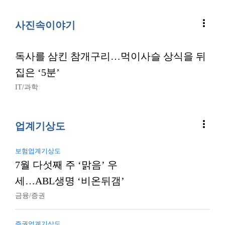
more_vert
사진속이야기
독사를 삼킨 참개구리…먹이사슬 상식을 뒤
집은 ‘5분’
IT/과학
more_vert
업계기상도
보험업계기상도
7월 다섯째 주 ‘맑음’ 우
세…ABL생명 ‘비온뒤갬’
금융/증권
증권업계기상도