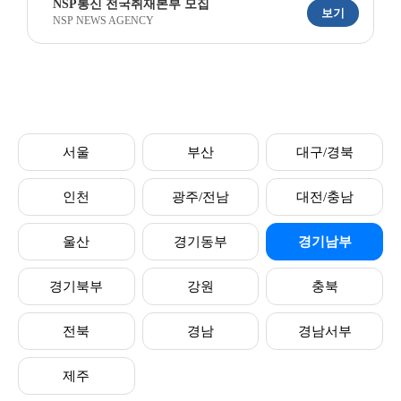
NSP통신 전국취재본부 모집
보기
NSP NEWS AGENCY
서울
부산
대구/경북
인천
광주/전남
대전/충남
울산
경기동부
경기남부
경기북부
강원
충북
전북
경남
경남서부
제주