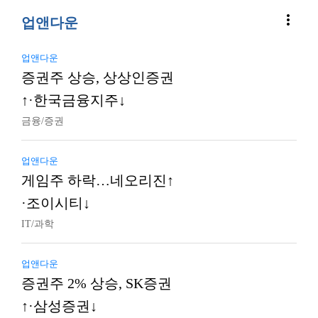
more_vert
업앤다운
업앤다운
증권주 상승, 상상인증권
↑·한국금융지주↓
금융/증권
업앤다운
게임주 하락…네오리진↑
·조이시티↓
IT/과학
업앤다운
증권주 2% 상승, SK증권
↑·삼성증권↓