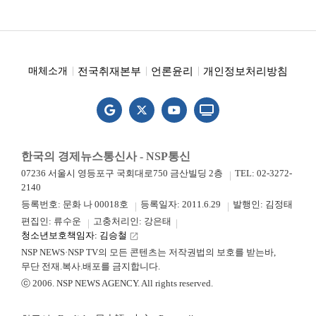
전국취재본부
언론윤리
개인정보처리방침
매체소개
한국의 경제뉴스통신사 - NSP통신
07236 서울시 영등포구 국회대로750 금산빌딩 2층
TEL: 02-3272-
2140
등록번호: 문화 나 00018호
등록일자: 2011.6.29
발행인: 김정태
편집인: 류수운
고충처리인: 강은태
청소년보호책임자: 김승철
launch
NSP NEWS·NSP TV의 모든 콘텐츠는 저작권법의 보호를 받는바,
무단 전재.복사.배포를 금지합니다.
ⓒ 2006. NSP NEWS AGENCY. All rights reserved.