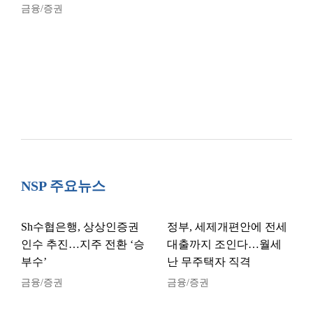
금융/증권
NSP 주요뉴스
Sh수협은행, 상상인증권
정부, 세제개편안에 전세
인수 추진…지주 전환 ‘승
대출까지 조인다…월세
부수’
난 무주택자 직격
금융/증권
금융/증권