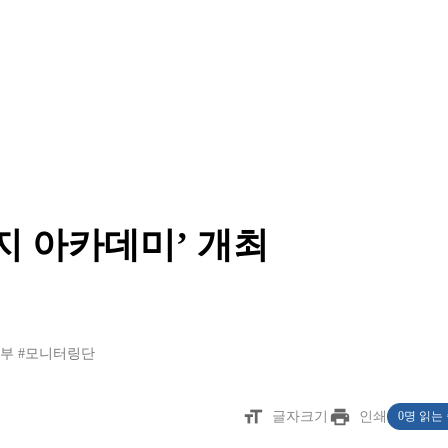
지 아카데미’ 개최
지부
#모니터링단
format_size
print
글자크기
인쇄
0명 읽는