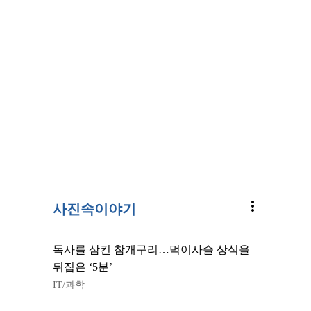
more_vert
사진속이야기
독사를 삼킨 참개구리…먹이사슬 상식을
뒤집은 ‘5분’
IT/과학