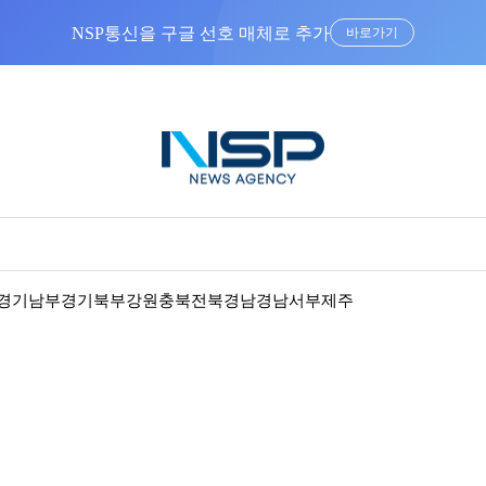
NSP통신을 구글 선호 매체로 추가
바로가기
경기남부
경기북부
강원
충북
전북
경남
경남서부
제주