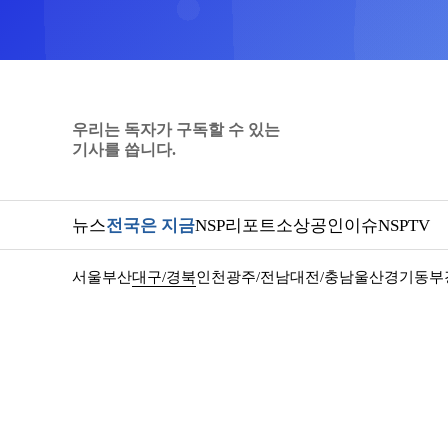
우리는 독자가 구독할 수 있는
기사를 씁니다.
뉴스
전국은 지금
NSP리포트
소상공인
이슈
NSPTV
서울
부산
대구/경북
인천
광주/전남
대전/충남
울산
경기동부