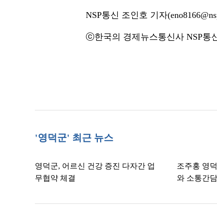
NSP통신 조인호 기자(eno8166@nsp
ⓒ한국의 경제뉴스통신사 NSP통신·
'영덕군' 최근 뉴스
영덕군, 어르신 건강 증진 다자간 업
조주홍 영덕
무협약 체결
와 소통간담