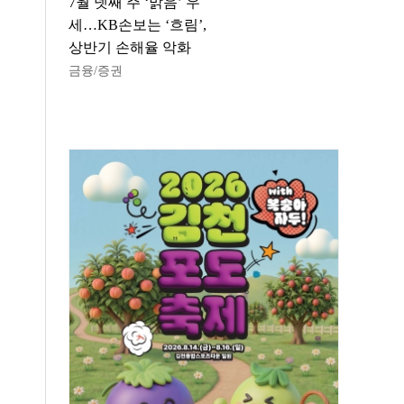
7월 넷째 주 ‘맑음’ 우
세…KB손보는 ‘흐림’,
상반기 손해율 악화
금융/증권