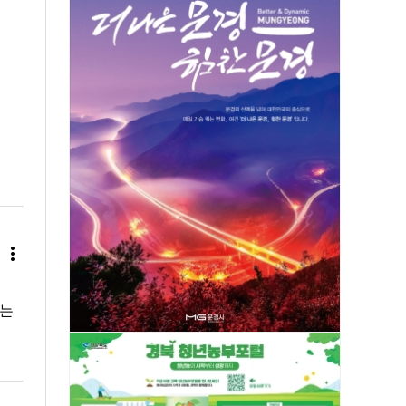
more_vert
가는