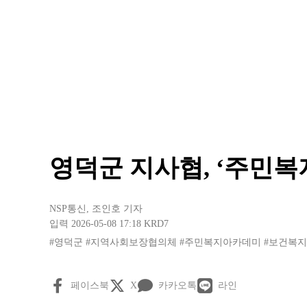
영덕군 지사협, ‘주민복
NSP통신
,
조인호 기자
입력 2026-05-08 17:18
KRD7
#영덕군
#지역사회보장협의체
#주민복지아카데미
#보건복
페이스북
X
카카오톡
라인