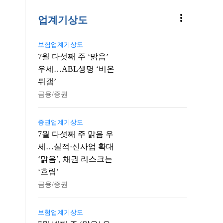
more_vert
업계기상도
보험업계기상도
7월 다섯째 주 ‘맑음’
우세…ABL생명 ‘비온
뒤갬’
금융/증권
증권업계기상도
7월 다섯째 주 맑음 우
세…실적·신사업 확대
‘맑음’, 채권 리스크는
‘흐림’
금융/증권
보험업계기상도