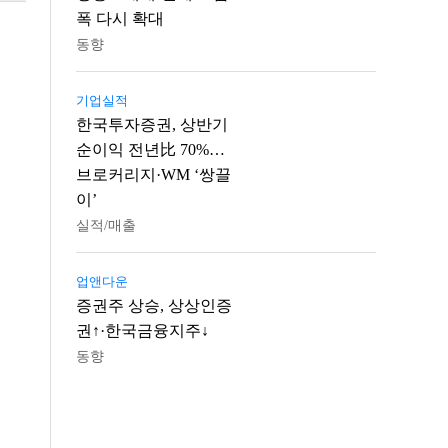
폭 다시 확대
동향
기업실적
한국투자증권, 상반기
순이익 전년比 70%…
브로커리지·WM ‘쌍끌
이’
실적/매출
업앤다운
증권주 상승, 상상인증
권↑·한국금융지주↓
동향