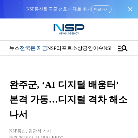
close
NSP통신을 구글 선호 매체로 추가
바로가기
manage_search
뉴스
전국은 지금
NSP리포트
소상공인
이슈
NSPTV
완주군, ‘AI 디지털 배움터’
본격 가동…디지털 격차 해소
나서
NSP통신
,
김광석 기자
입력 2026-05-11 18:54
KRD7