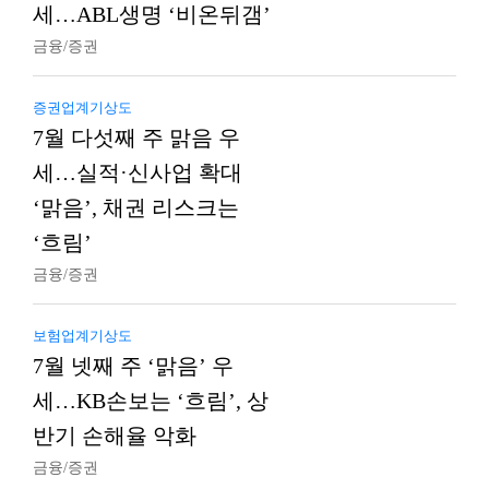
세…ABL생명 ‘비온뒤갬’
금융/증권
증권업계기상도
7월 다섯째 주 맑음 우
세…실적·신사업 확대
‘맑음’, 채권 리스크는
‘흐림’
금융/증권
보험업계기상도
7월 넷째 주 ‘맑음’ 우
세…KB손보는 ‘흐림’, 상
반기 손해율 악화
금융/증권