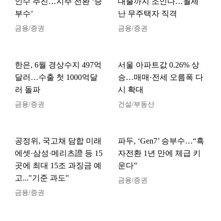
인수 추진…지주 전환 ‘승
대출까지 조인다…월세
부수’
난 무주택자 직격
금융/증권
금융/증권
한은, 6월 경상수지 497억
서울 아파트값 0.26% 상
달러…수출 첫 1000억달
승…매매·전세 오름폭 다
러 돌파
시 확대
금융/증권
건설/부동산
공정위, 국고채 담합 미래
파두, ‘Gen7’ 승부수…“흑
에셋·삼성·메리츠證 등 15
자전환 1년 만에 체급 키
곳에 최대 15조 과징금 예
운다”
고..."기준 과도"
금융/증권
금융/증권