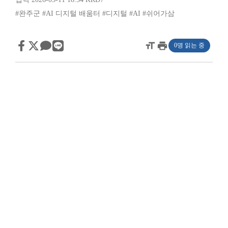
#완주군
#AI 디지털 배움터
#디지털
#AI
#쉬어가삼
format_size
print
0명 읽는 중