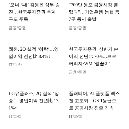
‘오너 3세’ 김동윤 상무 승
“700만 동포 금융시장 열
진…한국투자증권 후계
렸다”…기업은행·농협 등
구도 주목
7곳 동시 출발
금융/증권
금융/증권
웹젠, 2Q 실적 ‘하락’…영
한국투자증권, 상반기 순
업이익 전년比 8.4%↓
이익 전년比 70%…브로
커리지·WM ‘쌍끌이’
IT/과학
금융/증권
LG유플러스, 2Q 실적 ‘상
플래티어, AI 플랫폼 엑스
승’…영업이익 전년比 13.
젠 고도화…GS 1등급으
1%↑
로 공공시장 진출 가속
IT/과학
IT/과학