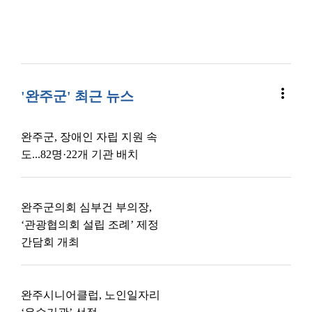
more_vert
'완주군' 최근 뉴스
완주군, 장애인 자립 지원 속
도...82명·22개 기관 배치
완주군의회 심부건 부의장,
‘관광협의회 설립 조례’ 제정
간담회 개최
완주시니어클럽, 노인일자리