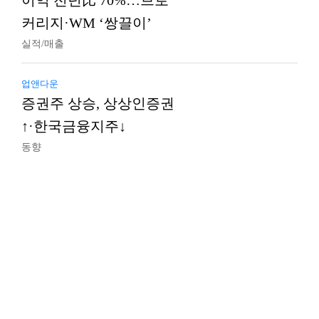
이익 전년比 70%…브로
커리지·WM ‘쌍끌이’
실적/매출
업앤다운
증권주 상승, 상상인증권
↑·한국금융지주↓
동향