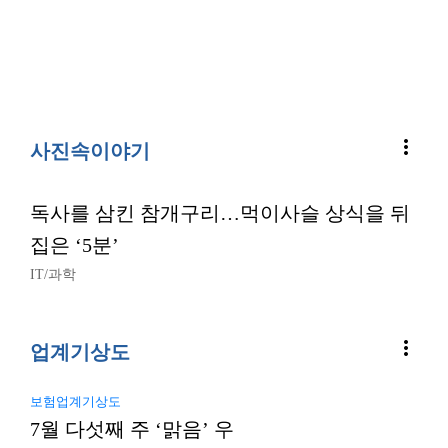
more_vert
사진속이야기
독사를 삼킨 참개구리…먹이사슬 상식을 뒤
집은 ‘5분’
IT/과학
more_vert
업계기상도
보험업계기상도
7월 다섯째 주 ‘맑음’ 우