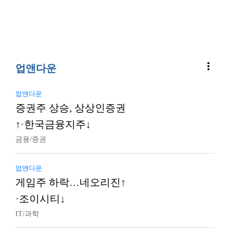
more_vert
업앤다운
업앤다운
증권주 상승, 상상인증권
↑·한국금융지주↓
금융/증권
업앤다운
게임주 하락…네오리진↑
·조이시티↓
IT/과학