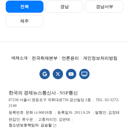
전북
경남
경남서부
제주
전국취재본부
언론윤리
개인정보처리방침
매체소개
한국의 경제뉴스통신사 - NSP통신
07236 서울시 영등포구 국회대로750 금산빌딩 2층
TEL: 02-3272-
2140
등록번호: 문화 나 00018호
등록일자: 2011.6.29
발행인: 김정태
편집인: 류수운
고충처리인: 강은태
청소년보호책임자: 김승철
launch