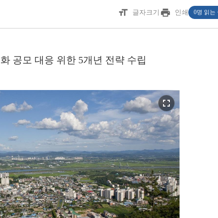
format_size
print
글자크기
인쇄
0명 읽는
 공모 대응 위한 5개년 전략 수립
fullscreen