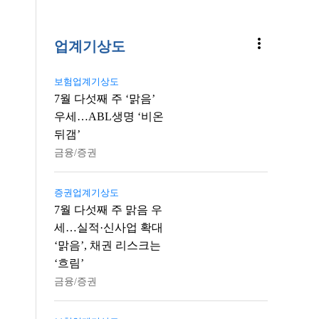
more_vert
업계기상도
보험업계기상도
7월 다섯째 주 ‘맑음’
우세…ABL생명 ‘비온
뒤갬’
금융/증권
증권업계기상도
7월 다섯째 주 맑음 우
세…실적·신사업 확대
‘맑음’, 채권 리스크는
‘흐림’
금융/증권