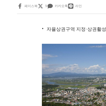
페이스북
X
카카오톡
라인
자율상권구역 지정·상권활성화