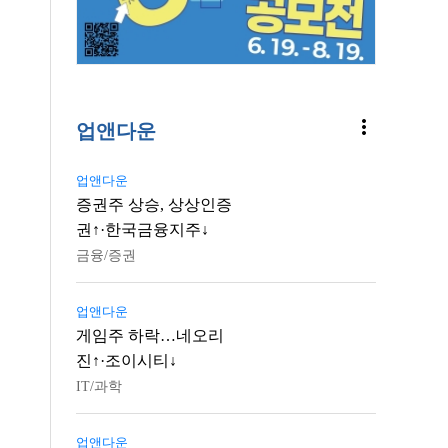
more_vert
업앤다운
업앤다운
증권주 상승, 상상인증
권↑·한국금융지주↓
금융/증권
업앤다운
게임주 하락…네오리
진↑·조이시티↓
IT/과학
업앤다운