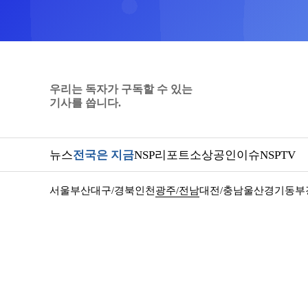
우리는 독자가 구독할 수 있는
기사를 씁니다.
뉴스
전국은 지금
NSP리포트
소상공인
이슈
NSPTV
서울
부산
대구/경북
인천
광주/전남
대전/충남
울산
경기동부