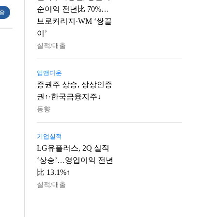
순이익 전년比 70%…
 중
브로커리지·WM ‘쌍끌
이’
실적/매출
업앤다운
증권주 상승, 상상인증
권↑·한국금융지주↓
동향
기업실적
LG유플러스, 2Q 실적
‘상승’…영업이익 전년
比 13.1%↑
실적/매출