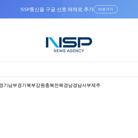
NSP통신을 구글 선호 매체로 추가
바로가기
경기남부
경기북부
강원
충북
전북
경남
경남서부
제주