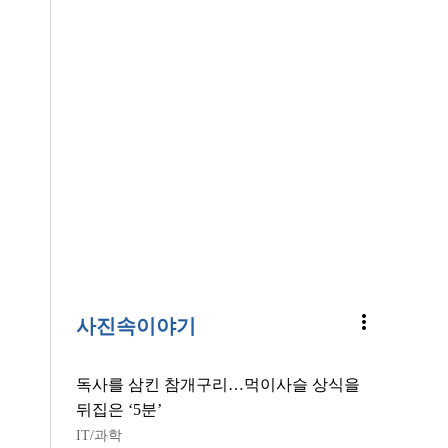
more_vert
사진속이야기
독사를 삼킨 참개구리…먹이사슬 상식을
뒤집은 ‘5분’
IT/과학