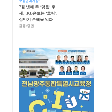
보험업계기상도
7월 넷째 주 ‘맑음’ 우
세…KB손보는 ‘흐림’,
상반기 손해율 악화
금융/증권