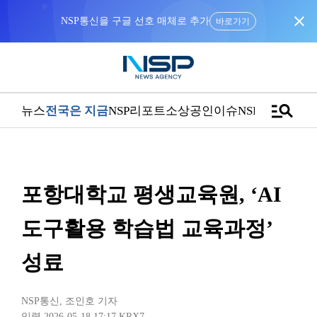
close
NSP통신을 구글 선호 매체로 추가
바로가기
manage_search
뉴스
전국은 지금
NSP리포트
소상공인
이슈
NSPTV
포항대학교 평생교육원, ‘AI
도구활용 학습법 교육과정’
성료
NSP통신
,
조인호 기자
입력 2026-05-18 17:17
KRX7