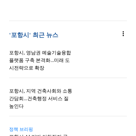
more_vert
'포항시' 최근 뉴스
포항시, 영남권 예술기술융합
플랫폼 구축 본격화...미래 도
시전략으로 확장
포항시, 지역 건축사회와 소통
간담회...건축행정 서비스 질
높인다
정책 브리핑