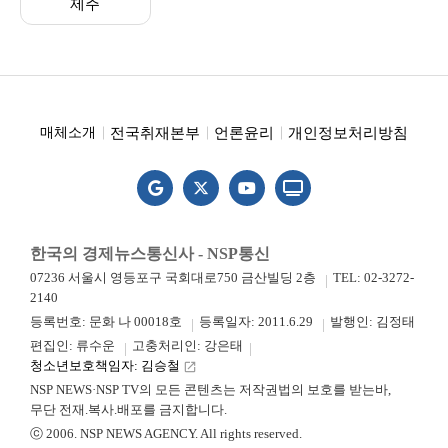
제주
전국취재본부
언론윤리
개인정보처리방침
매체소개
한국의 경제뉴스통신사 - NSP통신
07236 서울시 영등포구 국회대로750 금산빌딩 2층
TEL: 02-3272-
2140
등록번호: 문화 나 00018호
등록일자: 2011.6.29
발행인: 김정태
편집인: 류수운
고충처리인: 강은태
청소년보호책임자: 김승철
launch
NSP NEWS·NSP TV의 모든 콘텐츠는 저작권법의 보호를 받는바,
무단 전재.복사.배포를 금지합니다.
ⓒ 2006. NSP NEWS AGENCY. All rights reserved.