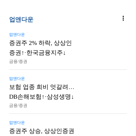
more_vert
업앤다운
업앤다운
증권주 2% 하락, 상상인
증권↑·한국금융지주↓
금융/증권
업앤다운
보험 업종 희비 엇갈려…
DB손해보험↑·삼성생명↓
금융/증권
업앤다운
증권주 상승, 상상인증권