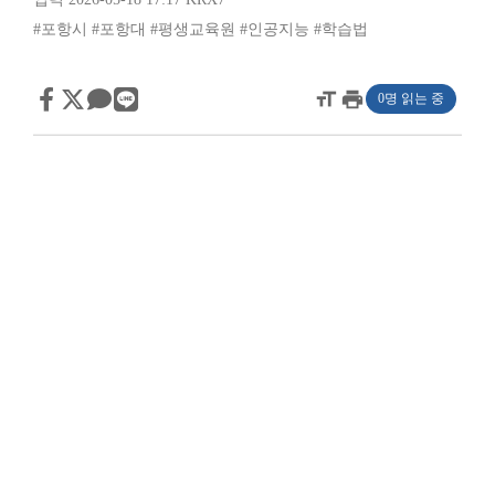
#포항시
#포항대
#평생교육원
#인공지능
#학습법
format_size
print
0명 읽는 중