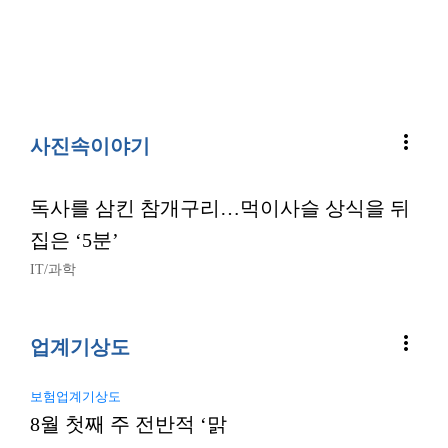
more_vert
사진속이야기
독사를 삼킨 참개구리…먹이사슬 상식을 뒤
집은 ‘5분’
IT/과학
more_vert
업계기상도
보험업계기상도
8월 첫째 주 전반적 ‘맑