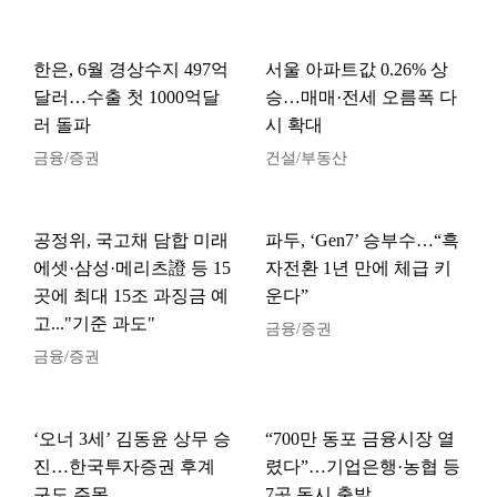
한은, 6월 경상수지 497억
서울 아파트값 0.26% 상
달러…수출 첫 1000억달
승…매매·전세 오름폭 다
러 돌파
시 확대
금융/증권
건설/부동산
공정위, 국고채 담합 미래
파두, ‘Gen7’ 승부수…“흑
에셋·삼성·메리츠證 등 15
자전환 1년 만에 체급 키
곳에 최대 15조 과징금 예
운다”
고..."기준 과도"
금융/증권
금융/증권
‘오너 3세’ 김동윤 상무 승
“700만 동포 금융시장 열
진…한국투자증권 후계
렸다”…기업은행·농협 등
구도 주목
7곳 동시 출발