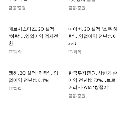
금융/증권
금융/증권
데브시스터즈, 2Q 실적
네이버, 2Q 실적 ‘소폭 하
‘하락’…영업이익 적자전
락’…영업이익 전년比 0.
환
2%↓
IT/과학
IT/과학
웹젠, 2Q 실적 ‘하락’…영
한국투자증권, 상반기 순
업이익 전년比 8.4%↓
이익 전년比 70%…브로
커리지·WM ‘쌍끌이’
IT/과학
금융/증권