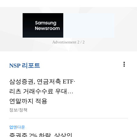
Advertisement
2 / 2
more_vert
NSP 리포트
삼성증권, 연금저축 ETF·
리츠 거래수수료 우대…
연말까지 적용
정보/정책
업앤다운
증권주 2% 하락, 상상인