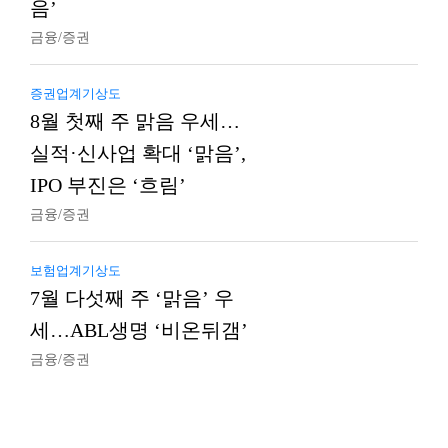
음’
금융/증권
증권업계기상도
8월 첫째 주 맑음 우세…
실적·신사업 확대 ‘맑음’,
IPO 부진은 ‘흐림’
금융/증권
보험업계기상도
7월 다섯째 주 ‘맑음’ 우
세…ABL생명 ‘비온뒤갬’
금융/증권