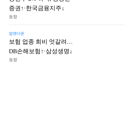
증권↑·한국금융지주↓
동향
업앤다운
보험 업종 희비 엇갈려…
DB손해보험↑·삼성생명↓
동향