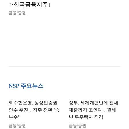
↑·한국금융지주↓
금융/증권
NSP 주요뉴스
Sh수협은행, 상상인증권
정부, 세제개편안에 전세
인수 추진…지주 전환 ‘승
대출까지 조인다…월세
부수’
난 무주택자 직격
금융/증권
금융/증권