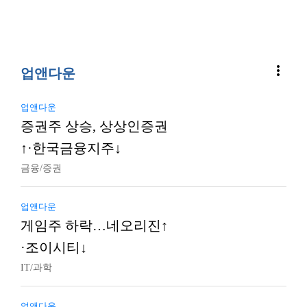
more_vert
업앤다운
업앤다운
증권주 상승, 상상인증권
↑·한국금융지주↓
금융/증권
업앤다운
게임주 하락…네오리진↑
·조이시티↓
IT/과학
업앤다운