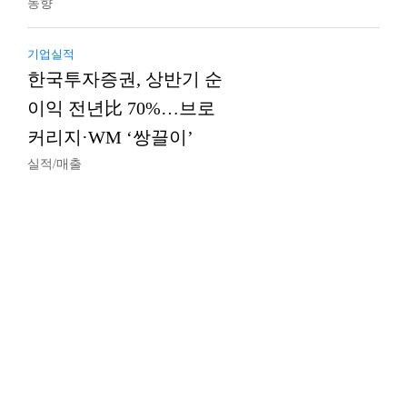
동향
기업실적
한국투자증권, 상반기 순
이익 전년比 70%…브로
커리지·WM ‘쌍끌이’
실적/매출