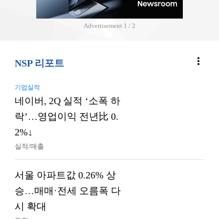
Advertisement
2 / 2
more_vert
NSP 리포트
기업실적
네이버, 2Q 실적 ‘소폭 하
락’…영업이익 전년比 0.
2%↓
실적/매출
서울 아파트값 0.26% 상
승…매매·전세 오름폭 다
시 확대