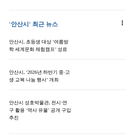
more_vert
'안산시' 최근 뉴스
안산시, 초등생 대상 ‘여름방
학 세계문화 체험캠프’ 성료
안산시, ‘2026년 하반기 중·고
생 교복 나눔 행사’ 개최
안산시 성호박물관, 전시·연
구 활용 ‘역사 유물’ 공개 구입
추진