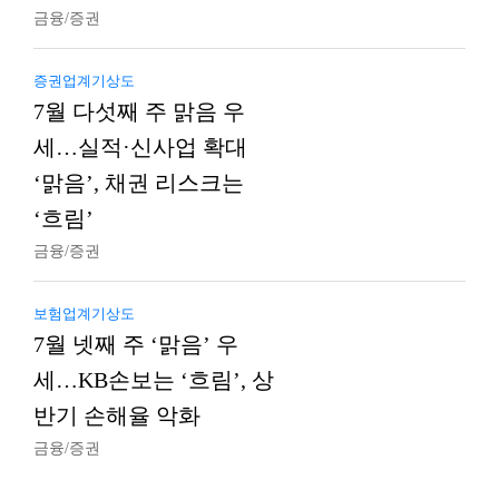
금융/증권
증권업계기상도
7월 다섯째 주 맑음 우
세…실적·신사업 확대
‘맑음’, 채권 리스크는
‘흐림’
금융/증권
보험업계기상도
7월 넷째 주 ‘맑음’ 우
세…KB손보는 ‘흐림’, 상
반기 손해율 악화
금융/증권