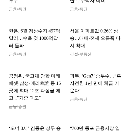
부수’
난 무주택자 직격
금융/증권
금융/증권
한은, 6월 경상수지 497억
서울 아파트값 0.26% 상
달러…수출 첫 1000억달
승…매매·전세 오름폭 다
러 돌파
시 확대
금융/증권
건설/부동산
공정위, 국고채 담합 미래
파두, ‘Gen7’ 승부수…“흑
에셋·삼성·메리츠證 등 15
자전환 1년 만에 체급 키
곳에 최대 15조 과징금 예
운다”
고..."기준 과도"
금융/증권
금융/증권
‘오너 3세’ 김동윤 상무 승
“700만 동포 금융시장 열