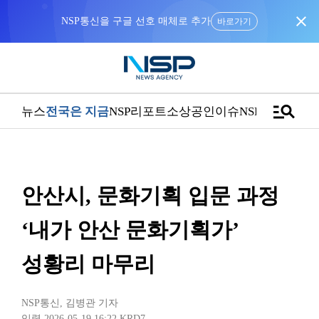
close
NSP통신을 구글 선호 매체로 추가
바로가기
manage_search
뉴스
전국은 지금
NSP리포트
소상공인
이슈
NSPTV
안산시, 문화기획 입문 과정
‘내가 안산 문화기획가’
성황리 마무리
NSP통신
,
김병관 기자
입력 2026-05-19 16:22
KRD7