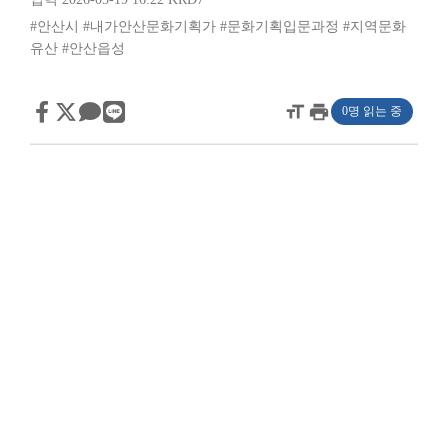
#안산시
#내가안산문화기획가
#문화기획입문과정
#지역문화
유산
#안산읍성
format_size
print
0명 읽는 중