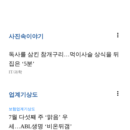
more_vert
사진속이야기
독사를 삼킨 참개구리…먹이사슬 상식을 뒤
집은 ‘5분’
IT/과학
more_vert
업계기상도
보험업계기상도
7월 다섯째 주 ‘맑음’ 우
세…ABL생명 ‘비온뒤갬’