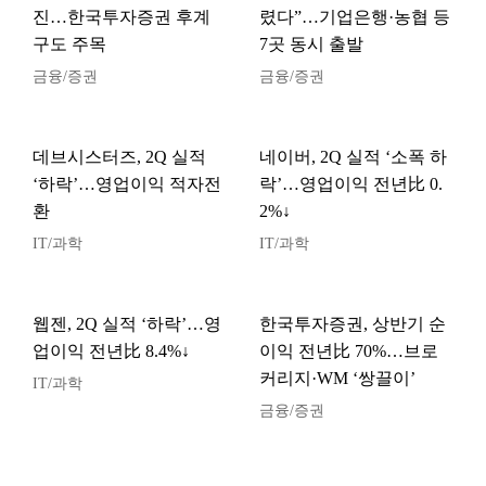
진…한국투자증권 후계
렸다”…기업은행·농협 등
구도 주목
7곳 동시 출발
금융/증권
금융/증권
데브시스터즈, 2Q 실적
네이버, 2Q 실적 ‘소폭 하
‘하락’…영업이익 적자전
락’…영업이익 전년比 0.
환
2%↓
IT/과학
IT/과학
웹젠, 2Q 실적 ‘하락’…영
한국투자증권, 상반기 순
업이익 전년比 8.4%↓
이익 전년比 70%…브로
커리지·WM ‘쌍끌이’
IT/과학
금융/증권