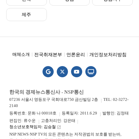
제주
전국취재본부
언론윤리
개인정보처리방침
매체소개
한국의 경제뉴스통신사 - NSP통신
07236 서울시 영등포구 국회대로750 금산빌딩 2층
TEL: 02-3272-
2140
등록번호: 문화 나 00018호
등록일자: 2011.6.29
발행인: 김정태
편집인: 류수운
고충처리인: 강은태
청소년보호책임자: 김승철
launch
NSP NEWS·NSP TV의 모든 콘텐츠는 저작권법의 보호를 받는바,