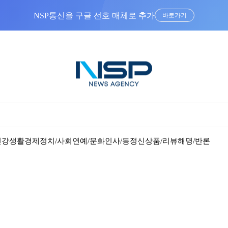
NSP통신을 구글 선호 매체로 추가
바로가기
건강
생활경제
정치/사회
연예/문화
인사/동정
신상품/리뷰
해명/반론