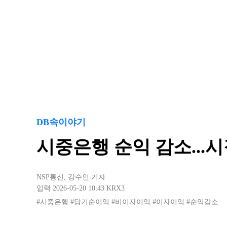
DB속이야기
시중은행 순익 감소...
NSP통신
,
강수인 기자
입력 2026-05-20 10:43
KRX3
#시중은행
#당기순이익
#비이자이익
#이자이익
#순익감소