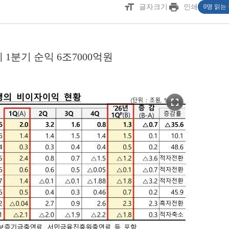
format_size
print
글자크기
인쇄
0명 읽는
1분기 순익 6조7000억원
fullscreen