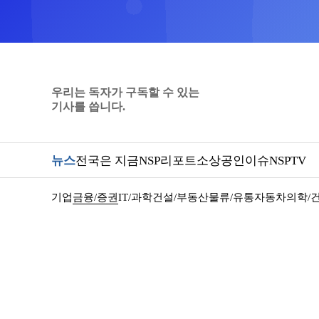
우리는 독자가 구독할 수 있는
기사를 씁니다.
뉴스
전국은 지금
NSP리포트
소상공인
이슈
NSPTV
기업
금융/증권
IT/과학
건설/부동산
물류/유통
자동차
의학/