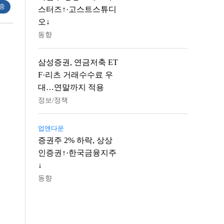
 중
스터즈↑·고스트스튜디
오↓
동향
삼성증권, 연금저축 ET
F·리츠 거래수수료 우
대…연말까지 적용
정보/정책
업앤다운
증권주 2% 하락, 상상
인증권↑·한국금융지주
↓
동향