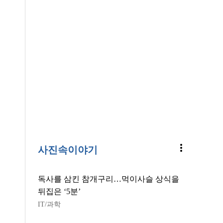
more_vert
사진속이야기
독사를 삼킨 참개구리…먹이사슬 상식을
뒤집은 ‘5분’
IT/과학