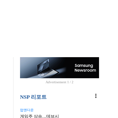
Advertisement
1 / 2
more_vert
NSP 리포트
업앤다운
게임주 상승…데브시