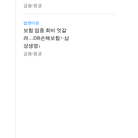
금융/증권
업앤다운
보험 업종 희비 엇갈
려…DB손해보험↑·삼
성생명↓
금융/증권