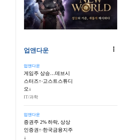
more_vert
업앤다운
업앤다운
게임주 상승…데브시
스터즈↑·고스트스튜디
오↓
IT/과학
업앤다운
증권주 2% 하락, 상상
인증권↑·한국금융지주
↓