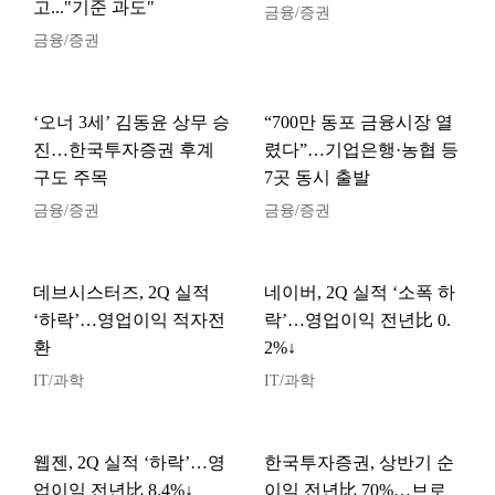
고..."기준 과도"
금융/증권
금융/증권
‘오너 3세’ 김동윤 상무 승
“700만 동포 금융시장 열
진…한국투자증권 후계
렸다”…기업은행·농협 등
구도 주목
7곳 동시 출발
금융/증권
금융/증권
데브시스터즈, 2Q 실적
네이버, 2Q 실적 ‘소폭 하
‘하락’…영업이익 적자전
락’…영업이익 전년比 0.
환
2%↓
IT/과학
IT/과학
웹젠, 2Q 실적 ‘하락’…영
한국투자증권, 상반기 순
업이익 전년比 8.4%↓
이익 전년比 70%…브로