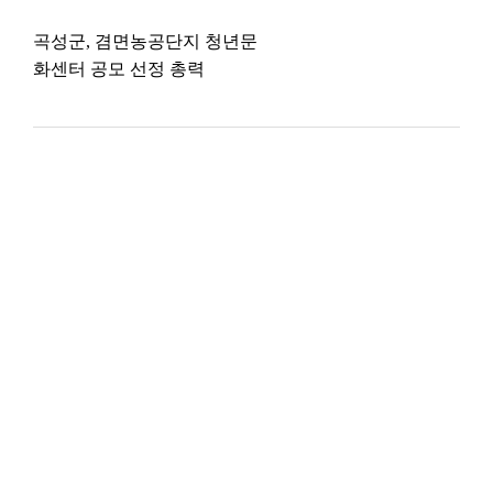
곡성군, 겸면농공단지 청년문
화센터 공모 선정 총력