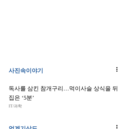
more_vert
사진속이야기
독사를 삼킨 참개구리…먹이사슬 상식을 뒤
집은 ‘5분’
IT/과학
more_vert
업계기상도