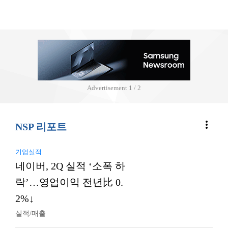
Advertisement
2 / 2
more_vert
NSP 리포트
기업실적
네이버, 2Q 실적 ‘소폭 하
락’…영업이익 전년比 0.
2%↓
실적/매출