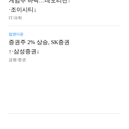
게임주 하락…네오리진↑
·조이시티↓
IT/과학
업앤다운
증권주 2% 상승, SK증권
↑·삼성증권↓
금융/증권