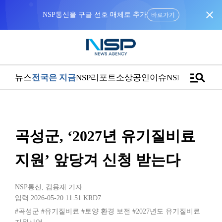
close
NSP통신을 구글 선호 매체로 추가
바로가기
manage_search
뉴스
전국은 지금
NSP리포트
소상공인
이슈
NSPTV
곡성군, ‘2027년 유기질비료
지원’ 앞당겨 신청 받는다
NSP통신
,
김용재 기자
입력 2026-05-20 11:51
KRD7
#곡성군
#유기질비료
#토양 환경 보전
#2027년도 유기질비료