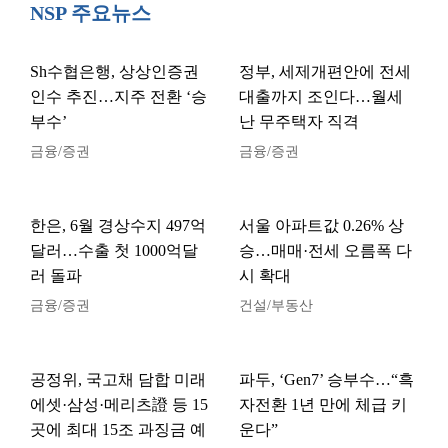
NSP 주요뉴스
Sh수협은행, 상상인증권
정부, 세제개편안에 전세
인수 추진…지주 전환 ‘승
대출까지 조인다…월세
부수’
난 무주택자 직격
금융/증권
금융/증권
한은, 6월 경상수지 497억
서울 아파트값 0.26% 상
달러…수출 첫 1000억달
승…매매·전세 오름폭 다
러 돌파
시 확대
금융/증권
건설/부동산
공정위, 국고채 담합 미래
파두, ‘Gen7’ 승부수…“흑
에셋·삼성·메리츠證 등 15
자전환 1년 만에 체급 키
곳에 최대 15조 과징금 예
운다”