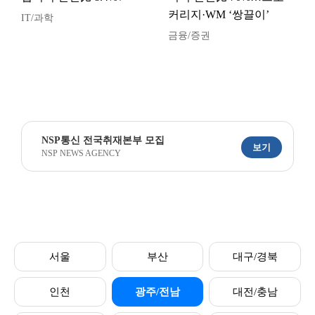
커리지·WM ‘쌍끌이’
IT/과학
금융/증권
NSP통신 전국취재본부 모집
보기
NSP NEWS AGENCY
서울
부산
대구/경북
인천
광주/전남
대전/충남