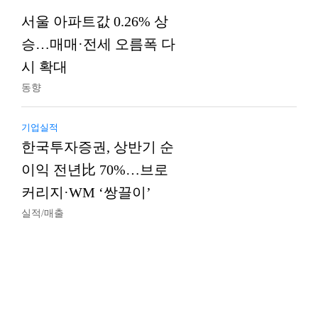
서울 아파트값 0.26% 상
승…매매·전세 오름폭 다
시 확대
동향
기업실적
한국투자증권, 상반기 순
이익 전년比 70%…브로
커리지·WM ‘쌍끌이’
실적/매출