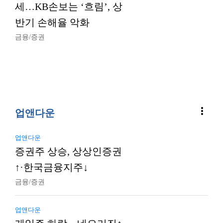
세…KB손보는 ‘흐림’, 상
반기 손해율 악화
금융/증권
more_vert
업앤다운
업앤다운
증권주 상승, 상상인증권
↑·한국금융지주↓
금융/증권
업앤다운