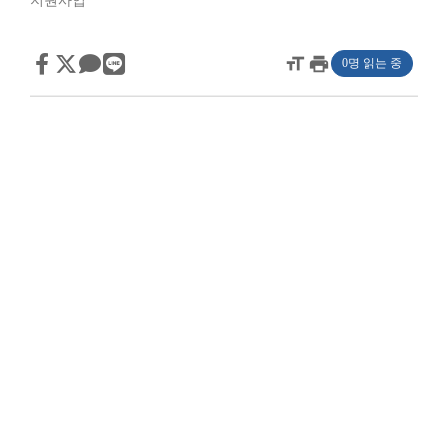
지원사업
format_size
print
0명 읽는 중