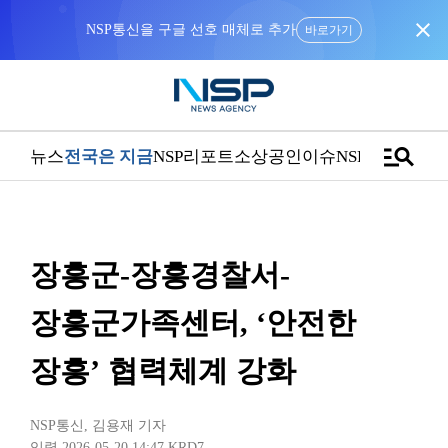
close
NSP통신을 구글 선호 매체로 추가
바로가기
manage_search
뉴스
전국은 지금
NSP리포트
소상공인
이슈
NSPTV
장흥군-장흥경찰서-
장흥군가족센터, ‘안전한
장흥’ 협력체계 강화
NSP통신
,
김용재 기자
입력 2026-05-20 14:47
KRD7