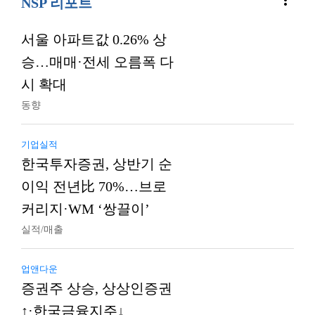
more_vert
NSP 리포트
서울 아파트값 0.26% 상
승…매매·전세 오름폭 다
시 확대
동향
기업실적
한국투자증권, 상반기 순
이익 전년比 70%…브로
커리지·WM ‘쌍끌이’
실적/매출
업앤다운
증권주 상승, 상상인증권
↑·한국금융지주↓