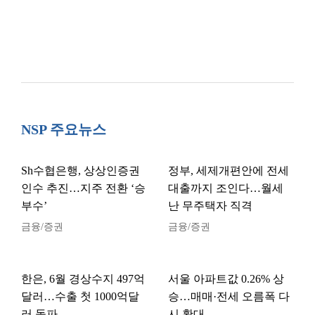
NSP 주요뉴스
Sh수협은행, 상상인증권
정부, 세제개편안에 전세
인수 추진…지주 전환 ‘승
대출까지 조인다…월세
부수’
난 무주택자 직격
금융/증권
금융/증권
한은, 6월 경상수지 497억
서울 아파트값 0.26% 상
달러…수출 첫 1000억달
승…매매·전세 오름폭 다
러 돌파
시 확대