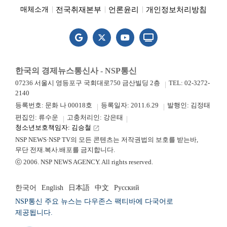
전국취재본부
언론윤리
개인정보처리방침
매체소개
한국의 경제뉴스통신사 - NSP통신
07236 서울시 영등포구 국회대로750 금산빌딩 2층
TEL: 02-3272-
2140
등록번호: 문화 나 00018호
등록일자: 2011.6.29
발행인: 김정태
편집인: 류수운
고충처리인: 강은태
청소년보호책임자: 김승철
launch
NSP NEWS·NSP TV의 모든 콘텐츠는 저작권법의 보호를 받는바,
무단 전재.복사.배포를 금지합니다.
ⓒ 2006. NSP NEWS AGENCY. All rights reserved.
한국어
English
日本語
中文
Русский
NSP통신 주요 뉴스는 다우존스 팩티바에 다국어로
제공됩니다.