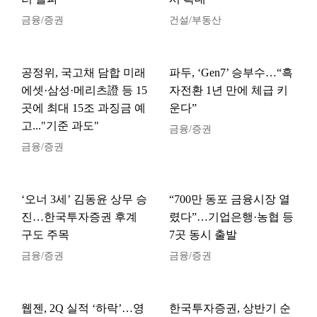
금융/증권
건설/부동산
공정위, 국고채 담합 미래
파두, ‘Gen7’ 승부수…“흑
에셋·삼성·메리츠證 등 15
자전환 1년 만에 체급 키
곳에 최대 15조 과징금 예
운다”
고..."기준 과도"
금융/증권
금융/증권
‘오너 3세’ 김동윤 상무 승
“700만 동포 금융시장 열
진…한국투자증권 후계
렸다”…기업은행·농협 등
구도 주목
7곳 동시 출발
금융/증권
금융/증권
웹젠, 2Q 실적 ‘하락’…영
한국투자증권, 상반기 순