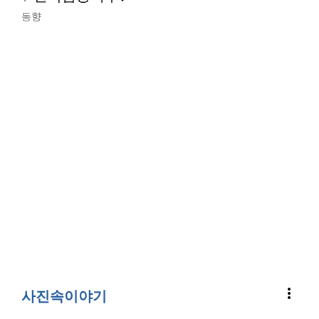
동향
more_vert
사진속이야기