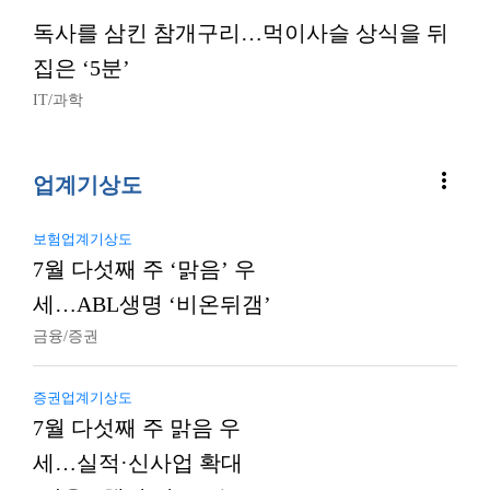
독사를 삼킨 참개구리…먹이사슬 상식을 뒤
집은 ‘5분’
IT/과학
more_vert
업계기상도
보험업계기상도
7월 다섯째 주 ‘맑음’ 우
세…ABL생명 ‘비온뒤갬’
금융/증권
증권업계기상도
7월 다섯째 주 맑음 우
세…실적·신사업 확대