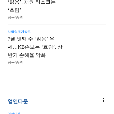
‘맑음’, 채권 리스크는
‘흐림’
금융/증권
보험업계기상도
7월 넷째 주 ‘맑음’ 우
세…KB손보는 ‘흐림’, 상
반기 손해율 악화
금융/증권
more_vert
업앤다운
업앤다운