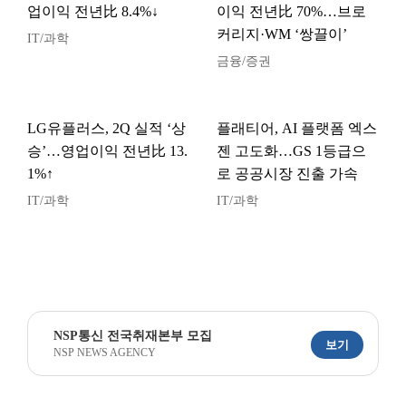
업이익 전년比 8.4%↓
이익 전년比 70%…브로
커리지·WM ‘쌍끌이’
IT/과학
금융/증권
LG유플러스, 2Q 실적 ‘상
플래티어, AI 플랫폼 엑스
승’…영업이익 전년比 13.
젠 고도화…GS 1등급으
1%↑
로 공공시장 진출 가속
IT/과학
IT/과학
NSP통신 전국취재본부 모집
보기
NSP NEWS AGENCY