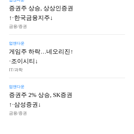
증권주 상승, 상상인증권
↑·한국금융지주↓
금융/증권
업앤다운
게임주 하락…네오리진↑
·조이시티↓
IT/과학
업앤다운
증권주 2% 상승, SK증권
↑·삼성증권↓
금융/증권