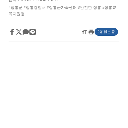
#장흥군
#장흥경찰서
#장흥군가족센터
#안전한 장흥
#장흥교
육지원청
format_size
print
0명 읽는 중