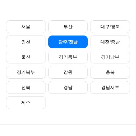
서울
부산
대구/경북
인천
광주/전남
대전/충남
울산
경기동부
경기남부
경기북부
강원
충북
전북
경남
경남서부
제주