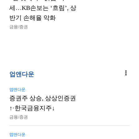
세…KB손보는 ‘흐림’, 상
반기 손해율 악화
금융/증권
more_vert
업앤다운
업앤다운
증권주 상승, 상상인증권
↑·한국금융지주↓
금융/증권
업앤다운