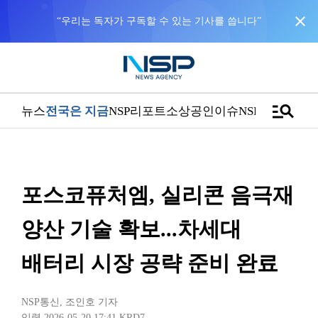
close
manage_search
뉴스
전국은 지금
NSP리포트
소상공인
이슈
NSPTV
포스코퓨처엠, 실리콘 음극재
양산 기술 확보...차세대
배터리 시장 공략 준비 완료
NSP통신
,
조인호 기자
입력 2026-05-20 17:41
KRD7