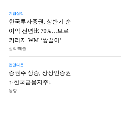
기업실적
한국투자증권, 상반기 순
이익 전년比 70%…브로
커리지·WM ‘쌍끌이’
실적/매출
업앤다운
증권주 상승, 상상인증권
↑·한국금융지주↓
동향