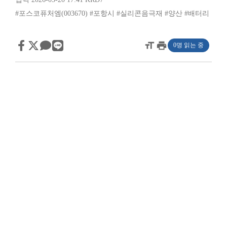
#포스코퓨처엠(003670)
#포항시
#실리콘음극재
#양산
#배터리
format_size
print
0명 읽는 중