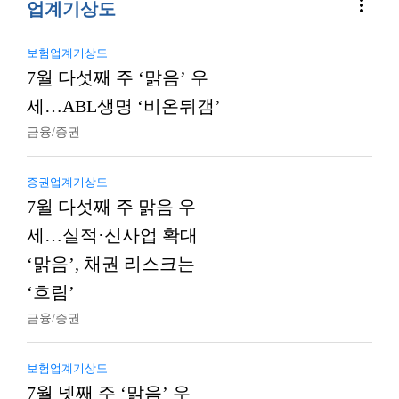
more_vert
업계기상도
보험업계기상도
7월 다섯째 주 ‘맑음’ 우
세…ABL생명 ‘비온뒤갬’
금융/증권
증권업계기상도
7월 다섯째 주 맑음 우
세…실적·신사업 확대
‘맑음’, 채권 리스크는
‘흐림’
금융/증권
보험업계기상도
7월 넷째 주 ‘맑음’ 우