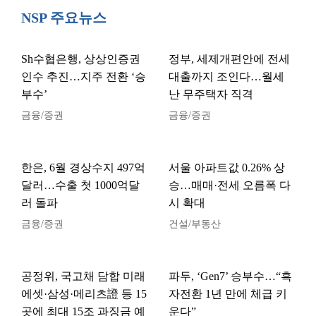
NSP 주요뉴스
Sh수협은행, 상상인증권
정부, 세제개편안에 전세
인수 추진…지주 전환 ‘승
대출까지 조인다…월세
부수’
난 무주택자 직격
금융/증권
금융/증권
한은, 6월 경상수지 497억
서울 아파트값 0.26% 상
달러…수출 첫 1000억달
승…매매·전세 오름폭 다
러 돌파
시 확대
금융/증권
건설/부동산
공정위, 국고채 담합 미래
파두, ‘Gen7’ 승부수…“흑
에셋·삼성·메리츠證 등 15
자전환 1년 만에 체급 키
곳에 최대 15조 과징금 예
운다”