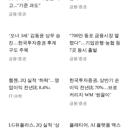
고..."기준 과도"
금융/증권
금융/증권
‘오너 3세’ 김동윤 상무 승
“700만 동포 금융시장 열
진…한국투자증권 후계
렸다”…기업은행·농협 등
구도 주목
7곳 동시 출발
금융/증권
금융/증권
웹젠, 2Q 실적 ‘하락’…영
한국투자증권, 상반기 순
업이익 전년比 8.4%↓
이익 전년比 70%…브로
커리지·WM ‘쌍끌이’
IT/과학
금융/증권
LG유플러스, 2Q 실적 ‘상
플래티어, AI 플랫폼 엑스