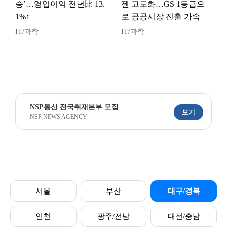
승’…영업이익 전년比 13.
젠 고도화…GS 1등급으
1%↑
로 공공시장 진출 가속
IT/과학
IT/과학
NSP통신 전국취재본부 모집
보기
NSP NEWS AGENCY
서울
부산
대구/경북
인천
광주/전남
대전/충남