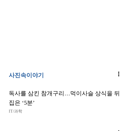
more_vert
사진속이야기
독사를 삼킨 참개구리…먹이사슬 상식을 뒤
집은 ‘5분’
IT/과학