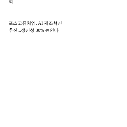
최
포스코퓨처엠, AI 제조혁신
추진...생산성 30% 높인다