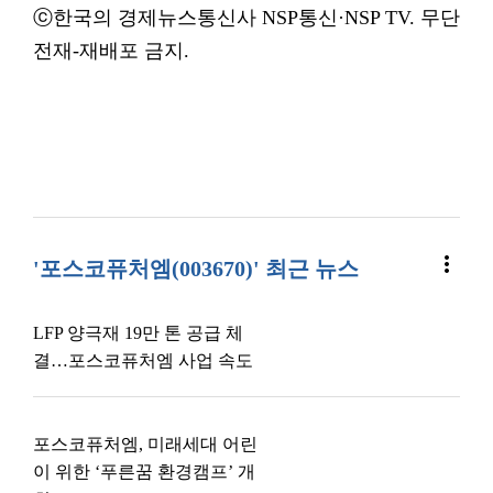
ⓒ한국의 경제뉴스통신사 NSP통신·NSP TV. 무단
전재-재배포 금지.
more_vert
'포스코퓨처엠(003670)' 최근 뉴스
LFP 양극재 19만 톤 공급 체
결…포스코퓨처엠 사업 속도
포스코퓨처엠, 미래세대 어린
이 위한 ‘푸른꿈 환경캠프’ 개