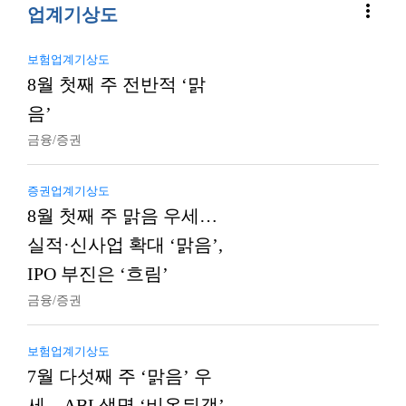
more_vert
업계기상도
보험업계기상도
8월 첫째 주 전반적 ‘맑
음’
금융/증권
증권업계기상도
8월 첫째 주 맑음 우세…
실적·신사업 확대 ‘맑음’,
IPO 부진은 ‘흐림’
금융/증권
보험업계기상도
7월 다섯째 주 ‘맑음’ 우
세…ABL생명 ‘비온뒤갬’