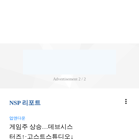
Advertisement
2 / 2
more_vert
NSP 리포트
업앤다운
게임주 상승…데브시스
터즈↑·고스트스튜디오↓