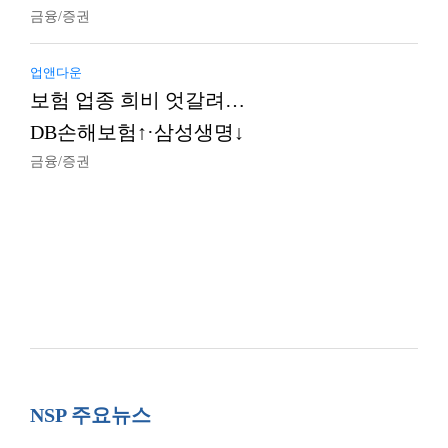
금융/증권
업앤다운
보험 업종 희비 엇갈려…
DB손해보험↑·삼성생명↓
금융/증권
NSP 주요뉴스