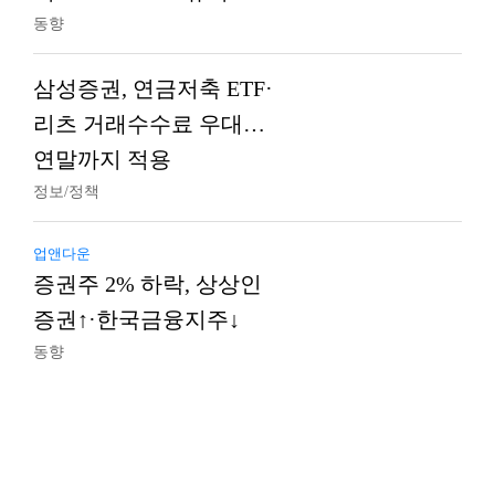
동향
삼성증권, 연금저축 ETF·
리츠 거래수수료 우대…
연말까지 적용
정보/정책
업앤다운
증권주 2% 하락, 상상인
증권↑·한국금융지주↓
동향