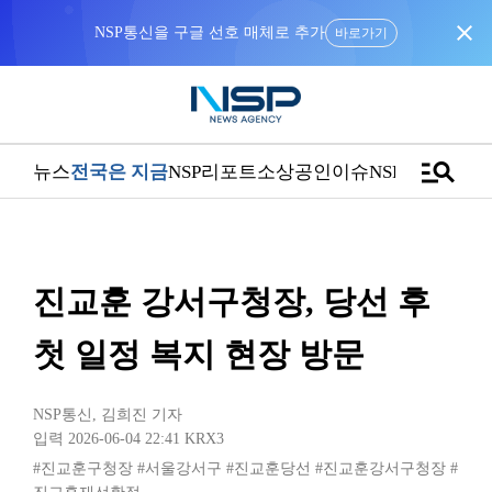
close
NSP통신을 구글 선호 매체로 추가
바로가기
manage_search
뉴스
전국은 지금
NSP리포트
소상공인
이슈
NSPTV
진교훈 강서구청장, 당선 후
첫 일정 복지 현장 방문
NSP통신
,
김희진 기자
입력 2026-06-04 22:41
KRX3
#진교훈구청장
#서울강서구
#진교훈당선
#진교훈강서구청장
#