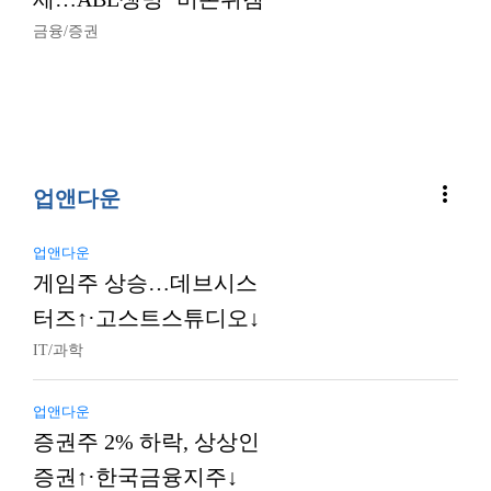
금융/증권
more_vert
업앤다운
업앤다운
게임주 상승…데브시스
터즈↑·고스트스튜디오↓
IT/과학
업앤다운
증권주 2% 하락, 상상인
증권↑·한국금융지주↓