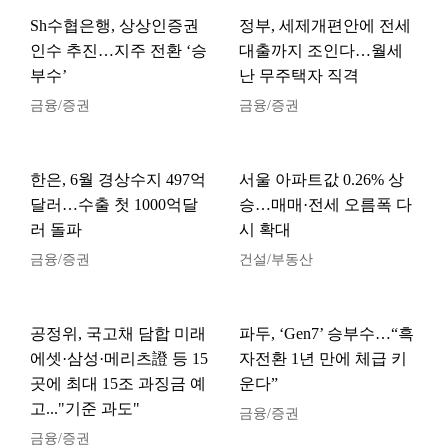
Sh수협은행, 상상인증권
정부, 세제개편안에 전세
인수 추진…지주 전환 ‘승
대출까지 조인다…월세
부수’
난 무주택자 직격
금융/증권
금융/증권
한은, 6월 경상수지 497억
서울 아파트값 0.26% 상
달러…수출 첫 1000억달
승…매매·전세 오름폭 다
러 돌파
시 확대
금융/증권
건설/부동산
공정위, 국고채 담합 미래
파두, ‘Gen7’ 승부수…“흑
에셋·삼성·메리츠證 등 15
자전환 1년 만에 체급 키
곳에 최대 15조 과징금 예
운다”
고..."기준 과도"
금융/증권
금융/증권