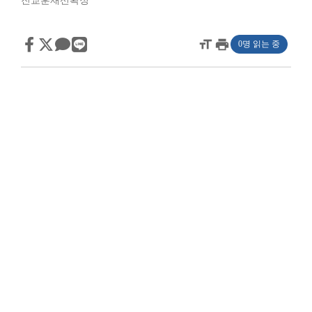
진교훈재선확정
format_size
print
0명 읽는 중