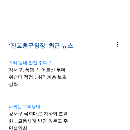
more_vert
'진교훈구청장' 최근 뉴스
우리 동네 안전 주의보
강서구, 폭염 속 어르신 무더
위쉼터 점검…취약계층 보호
강화
바뀌는 우리동네
강서구 국회대로 지하화 본격
화…교통체계 변경 앞두고 주
민설명회