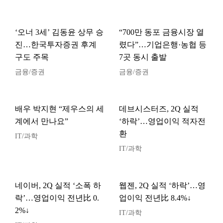
‘오너 3세’ 김동윤 상무 승
“700만 동포 금융시장 열
진…한국투자증권 후계
렸다”…기업은행·농협 등
구도 주목
7곳 동시 출발
금융/증권
금융/증권
배우 박지현 “제우스의 세
데브시스터즈, 2Q 실적
계에서 만나요”
‘하락’…영업이익 적자전
환
IT/과학
IT/과학
네이버, 2Q 실적 ‘소폭 하
웹젠, 2Q 실적 ‘하락’…영
락’…영업이익 전년比 0.
업이익 전년比 8.4%↓
2%↓
IT/과학