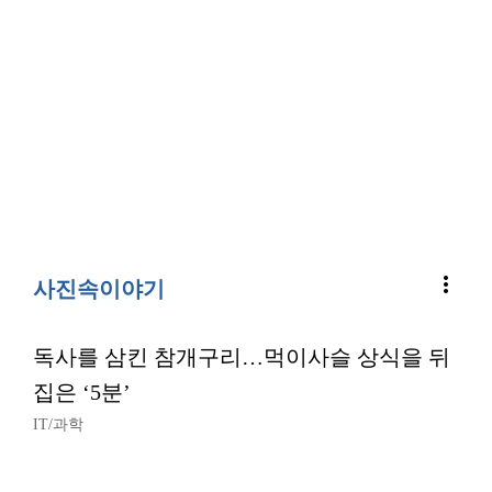
more_vert
사진속이야기
독사를 삼킨 참개구리…먹이사슬 상식을 뒤
집은 ‘5분’
IT/과학