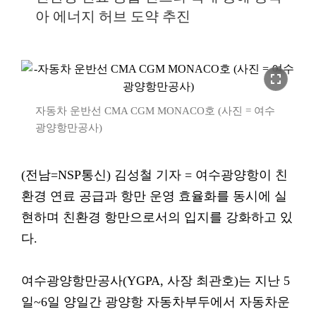
아 에너지 허브 도약 추진
fullscreen
자동차 운반선 CMA CGM MONACO호 (사진 = 여수
광양항만공사)
(전남=NSP통신) 김성철 기자 = 여수광양항이 친
환경 연료 공급과 항만 운영 효율화를 동시에 실
현하며 친환경 항만으로서의 입지를 강화하고 있
다.
여수광양항만공사(YGPA, 사장 최관호)는 지난 5
일~6일 양일간 광양항 자동차부두에서 자동차운