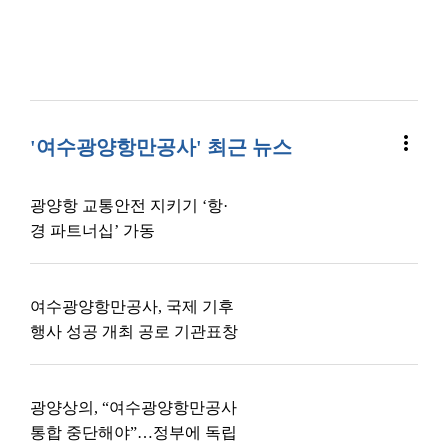
more_vert
'여수광양항만공사' 최근 뉴스
광양항 교통안전 지키기 ‘항·
경 파트너십’ 가동
여수광양항만공사, 국제 기후
행사 성공 개최 공로 기관표창
광양상의, “여수광양항만공사
통합 중단해야”…정부에 독립