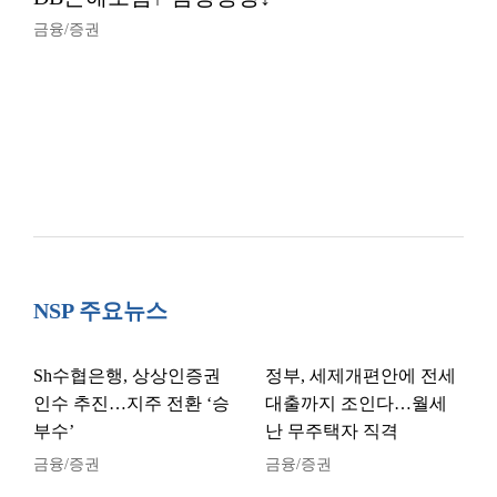
금융/증권
NSP 주요뉴스
Sh수협은행, 상상인증권
정부, 세제개편안에 전세
인수 추진…지주 전환 ‘승
대출까지 조인다…월세
부수’
난 무주택자 직격
금융/증권
금융/증권