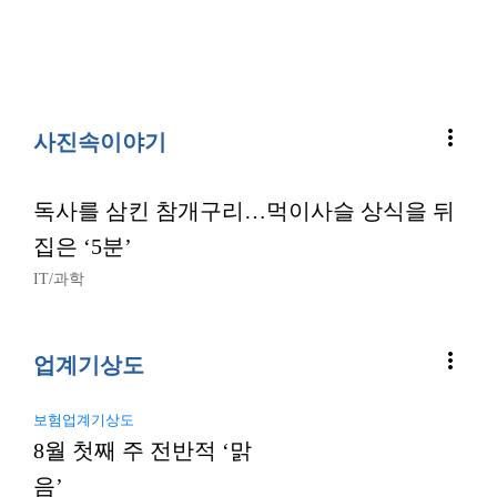
more_vert
사진속이야기
독사를 삼킨 참개구리…먹이사슬 상식을 뒤
집은 ‘5분’
IT/과학
more_vert
업계기상도
보험업계기상도
8월 첫째 주 전반적 ‘맑
음’