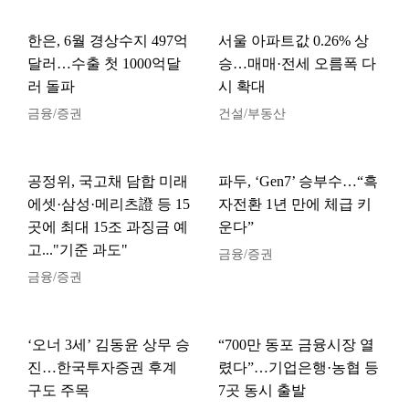
한은, 6월 경상수지 497억
서울 아파트값 0.26% 상
달러…수출 첫 1000억달
승…매매·전세 오름폭 다
러 돌파
시 확대
금융/증권
건설/부동산
공정위, 국고채 담합 미래
파두, ‘Gen7’ 승부수…“흑
에셋·삼성·메리츠證 등 15
자전환 1년 만에 체급 키
곳에 최대 15조 과징금 예
운다”
고..."기준 과도"
금융/증권
금융/증권
‘오너 3세’ 김동윤 상무 승
“700만 동포 금융시장 열
진…한국투자증권 후계
렸다”…기업은행·농협 등
구도 주목
7곳 동시 출발