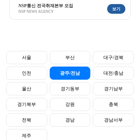
NSP통신 전국취재본부 모집
보기
NSP NEWS AGENCY
서울
부산
대구/경북
인천
광주/전남
대전/충남
울산
경기동부
경기남부
경기북부
강원
충북
전북
경남
경남서부
제주