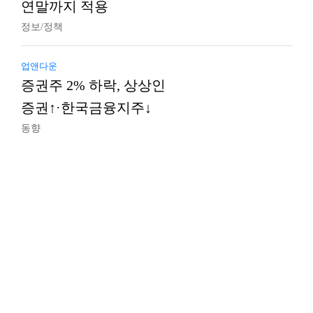
연말까지 적용
정보/정책
업앤다운
증권주 2% 하락, 상상인
증권↑·한국금융지주↓
동향