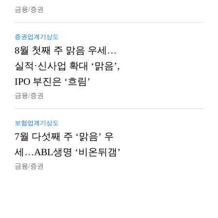
금융/증권
증권업계기상도
8월 첫째 주 맑음 우세…
실적·신사업 확대 ‘맑음’,
IPO 부진은 ‘흐림’
금융/증권
보험업계기상도
7월 다섯째 주 ‘맑음’ 우
세…ABL생명 ‘비온뒤갬’
금융/증권