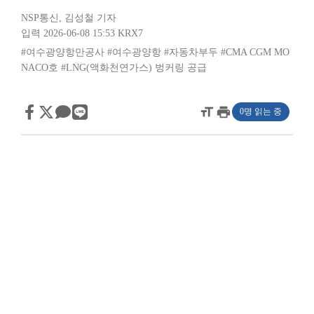
NSP통신
,
김성철 기자
입력 2026-06-08 15:53
KRX7
#여수광양항만공사
#여수광양항
#자동차부두
#CMA CGM MO
NACO호
#LNG(액화천연가스) 벙커링 공급
format_size
print
0명 읽는 중