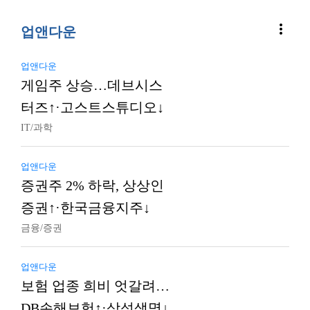
more_vert
업앤다운
업앤다운
게임주 상승…데브시스
터즈↑·고스트스튜디오↓
IT/과학
업앤다운
증권주 2% 하락, 상상인
증권↑·한국금융지주↓
금융/증권
업앤다운
보험 업종 희비 엇갈려…
DB손해보험↑·삼성생명↓