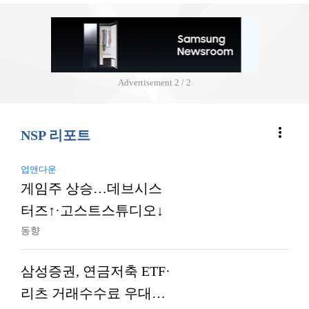
Advertisement
2 / 2
more_vert
NSP 리포트
업앤다운
게임주 상승…데브시스
터즈↑·고스트스튜디오↓
동향
삼성증권, 연금저축 ETF·
리츠 거래수수료 우대…