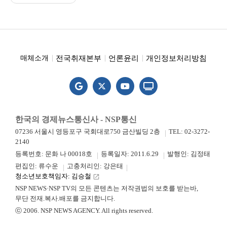
전국취재본부
언론윤리
개인정보처리방침
매체소개
한국의 경제뉴스통신사 - NSP통신
07236 서울시 영등포구 국회대로750 금산빌딩 2층
TEL: 02-3272-
2140
등록번호: 문화 나 00018호
등록일자: 2011.6.29
발행인: 김정태
편집인: 류수운
고충처리인: 강은태
청소년보호책임자: 김승철
launch
NSP NEWS·NSP TV의 모든 콘텐츠는 저작권법의 보호를 받는바,
무단 전재.복사.배포를 금지합니다.
ⓒ 2006. NSP NEWS AGENCY. All rights reserved.