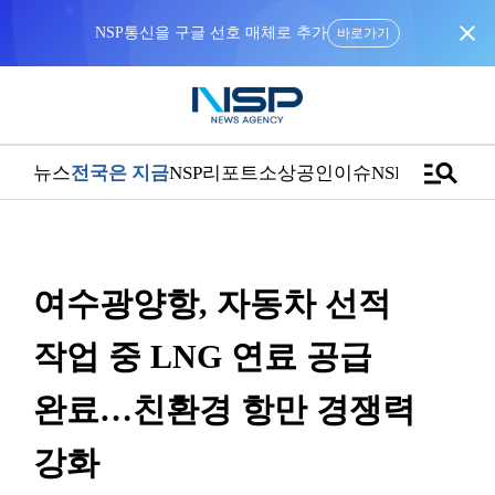
close
NSP통신을 구글 선호 매체로 추가
바로가기
manage_search
뉴스
전국은 지금
NSP리포트
소상공인
이슈
NSPTV
여수광양항, 자동차 선적
작업 중 LNG 연료 공급
완료…친환경 항만 경쟁력
강화