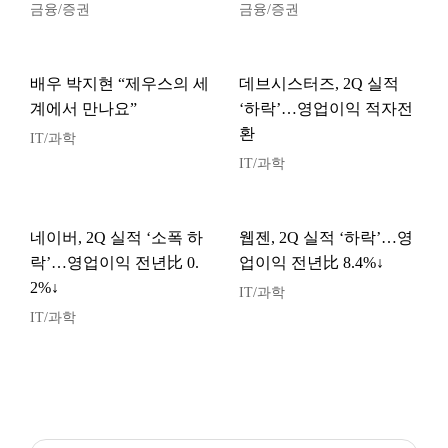
금융/증권
금융/증권
배우 박지현 “제우스의 세
데브시스터즈, 2Q 실적
계에서 만나요”
‘하락’…영업이익 적자전
환
IT/과학
IT/과학
네이버, 2Q 실적 ‘소폭 하
웹젠, 2Q 실적 ‘하락’…영
락’…영업이익 전년比 0.
업이익 전년比 8.4%↓
2%↓
IT/과학
IT/과학